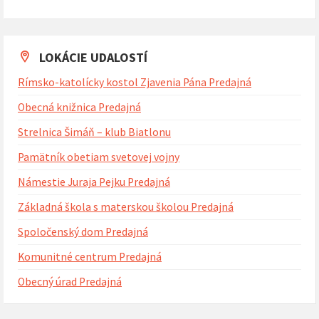
Naspäť
na
kalendárne
dni
LOKÁCIE UDALOSTÍ
Rímsko-katolícky kostol Zjavenia Pána Predajná
Obecná knižnica Predajná
Strelnica Šimáň – klub Biatlonu
Pamätník obetiam svetovej vojny
Námestie Juraja Pejku Predajná
Základná škola s materskou školou Predajná
Spoločenský dom Predajná
Komunitné centrum Predajná
Obecný úrad Predajná