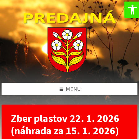
Op
Preskočiť
Preskočiť
Preskočiť
Preskočiť
na
na
na
na
obsah
ľavý
pravý
pätičku
panel
panel
MENU
Zber plastov 22. 1. 2026
(náhrada za 15. 1. 2026)