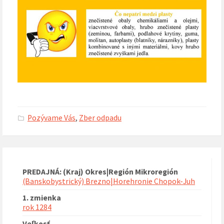
Pozývame Vás
,
Zber odpadu
PREDAJNÁ: (Kraj) Okres|Región Mikroregión
(Banskobystrický) Brezno|Horehronie Chopok-Juh
1. zmienka
rok 1284
Veľkosť