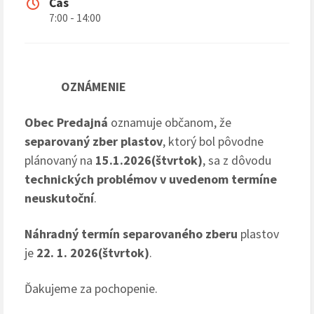
Čas
7:00 - 14:00
OZNÁMENIE
Obec Predajná
oznamuje občanom, že
separovaný zber plastov
, ktorý bol pôvodne
plánovaný na
15.1.2026(štvrtok)
, sa z dôvodu
technických problémov v uvedenom termíne
neuskutoční
.
Náhradný termín separovaného zberu
plastov
je
22. 1. 2026(štvrtok)
.
Ďakujeme za pochopenie.