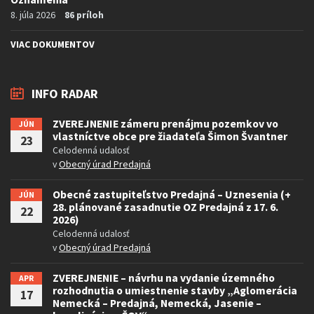
8. júla 2026
86 príloh
VIAC DOKUMENTOV
INFO RADAR
ZVEREJNENIE zámeru prenájmu pozemkov vo
JÚN
vlastníctve obce pre žiadateľa Šimon Švantner
23
Celodenná udalosť
v
Obecný úrad Predajná
Obecné zastupiteľstvo Predajná – Uznesenia (+
JÚN
28. plánované zasadnutie OZ Predajná z 17. 6.
22
2026)
Celodenná udalosť
v
Obecný úrad Predajná
ZVEREJNENIE – návrhu na vydanie územného
APR
rozhodnutia o umiestnenie stavby „Aglomerácia
17
Nemecká – Predajná, Nemecká, Jasenie –