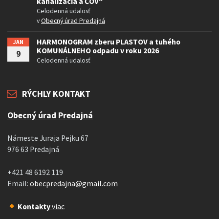
kanalizácia a ČOV“
Celodenná udalosť
v
Obecný úrad Predajná
HARMONOGRAM zberu PLASTOV a tuhého
JAN
KOMUNÁLNEHO odpadu v roku 2026
9
Celodenná udalosť
RÝCHLY KONTAKT
Obecný úrad Predajná
Námeste Juraja Pejku 67
976 63 Predajná
+421 48 6192 119
Email:
obecpredajna@gmail.com
Kontakty
viac