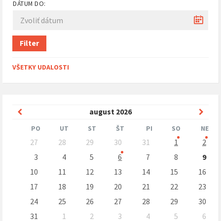
DÁTUM DO:
Filter
VŠETKY UDALOSTI
Predchádzajúci
Nasle
august
2026
mesiac
mesi
PO
UT
ST
ŠT
PI
SO
NE
Preskočit
27
28
29
30
31
1
2
kalendárne
dni
3
4
5
6
7
8
9
10
11
12
13
14
15
16
17
18
19
20
21
22
23
24
25
26
27
28
29
30
31
1
2
3
4
5
6