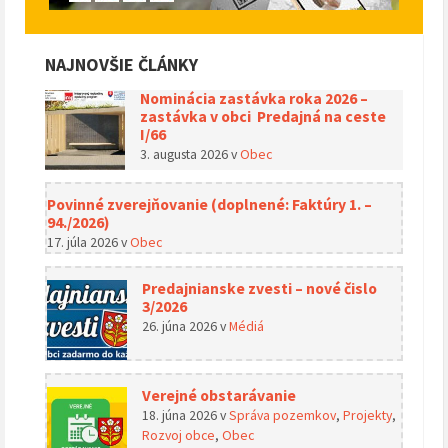
NAJNOVŠIE ČLÁNKY
Nominácia zastávka roka 2026 –
zastávka v obci Predajná na ceste
I/66
3. augusta 2026
v
Obec
Povinné zverejňovanie (doplnené: Faktúry 1. –
94./2026)
17. júla 2026
v
Obec
Predajnianske zvesti – nové čislo
3/2026
26. júna 2026
v
Médiá
Verejné obstarávanie
18. júna 2026
v
Správa pozemkov
,
Projekty
,
Rozvoj obce
,
Obec