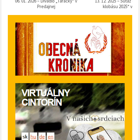
k
06. 01. 2026 – Divadlo „Táračky“ v
13. 12. 2025 – Súťaž o 
Predajnej
klobásu 2025“ v Pr