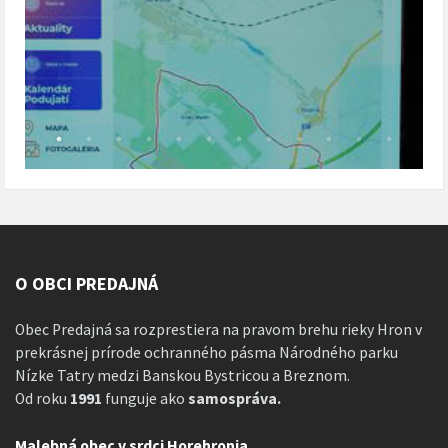
O OBCI PREDAJNÁ
Obec Predajná sa rozprestiera na pravom brehu rieky Hron v
prekrásnej prírode ochranného pásma Národného parku
Nízke Tatry medzi Banskou Bystricou a Breznom.
Od roku
1991
funguje ako
samospráva.
Malebná obec v srdci Horehronia