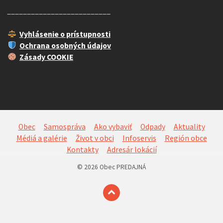
__________________________
Vyhlásenie o prístupnosti
Ochrana osobných údajov
Zásady COOKIE
Obec
Samospráva
Ako vybaviť
Odpady
Aktuality
Médiá a galérie
Život v obci
Infoservis
Región obce
Kontakty
Adresár lokácií
© 2026 Obec PREDAJNÁ