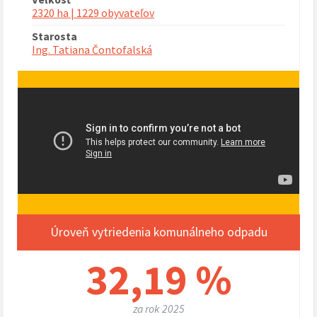
2320 ha | 1229 obyvateľov
Starosta
Ing. Tatiana Čontofalská
Úroveň vytriedenia komunálneho odpadu
32,19 %
za rok 2025