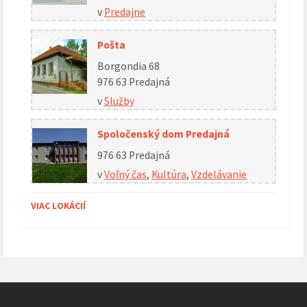
v
Predajne
Pošta
Borgondia 68
976 63 Predajná
v
Služby
Spoločenský dom Predajná
976 63 Predajná
v
Voľný čas
,
Kultúra
,
Vzdelávanie
VIAC LOKÁCIÍ