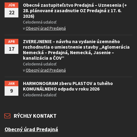
Obecné zastupiteľstvo Predajná – Uznesenia (+
JÚN
28. plánované zasadnutie OZ Predajná z 17. 6.
22
2026)
Celodenná udalosť
v
Obecný úrad Predajná
ZVEREJNENIE – návrhu na vydanie územného
APR
rozhodnutia o umiestnenie stavby „Aglomerácia
17
Nemecká – Predajná, Nemecká, Jasenie –
kanalizácia a ČOV“
Celodenná udalosť
v
Obecný úrad Predajná
HARMONOGRAM zberu PLASTOV a tuhého
JAN
KOMUNÁLNEHO odpadu v roku 2026
9
Celodenná udalosť
RÝCHLY KONTAKT
Obecný úrad Predajná