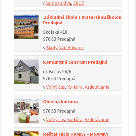
v
Samospráva
,
ZPOZ
Základná škola s materskou školou
Predajná
Školská 418
976 63 Predajná
v
Školy
,
Vzdelávanie
Komunitné centrum Predajná
ul. Bečov 96/6
976 63 Predajná
v
Voľný čas
,
Kultúra
,
Vzdelávanie
Obecná knižnica
976 63 Predajná
v
Voľný čas
,
Kultúra
,
Vzdelávanie
Reštaurácia HAMKY – MŇAMKY