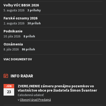
Voľby VÚC BBSK 2026
5. augusta 2026
3 prílohy
Farské oznamy 2026
2. augusta 2026
30 príloh
Podnikanie
10. júla 2026
8 príloh
Oznámenia
8. júla 2026
86 príloh
VIAC DOKUMENTOV
INFO RADAR
ZVEREJNENIE zámeru prenájmu pozemkov vo
JÚN
vlastníctve obce pre žiadateľa Šimon Švantner
23
Celodenná udalosť
v
Obecný úrad Predajná