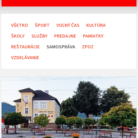
VŠETKO
ŠPORT
VOĽNÝ ČAS
KULTÚRA
ŠKOLY
SLUŽBY
PREDAJNE
PAMIATKY
REŠTAURÁCIE
SAMOSPRÁVA
ZPOZ
VZDELÁVANIE
Obecný
úrad
obce
Predajná