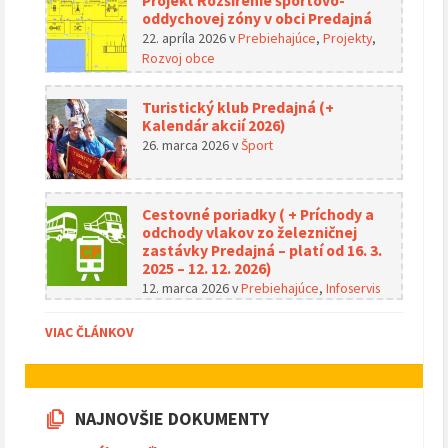
Projekt Rozšírenie športovo-
oddychovej zóny v obci Predajná
22. apríla 2026
v
Prebiehajúce
,
Projekty
,
Rozvoj obce
Turistický klub Predajná (+
Kalendár akcií 2026)
26. marca 2026
v
Šport
Cestovné poriadky ( + Príchody a
odchody vlakov zo železničnej
zastávky Predajná – platí od 16. 3.
2025 – 12. 12. 2026)
12. marca 2026
v
Prebiehajúce
,
Infoservis
VIAC ČLÁNKOV
NAJNOVŠIE DOKUMENTY