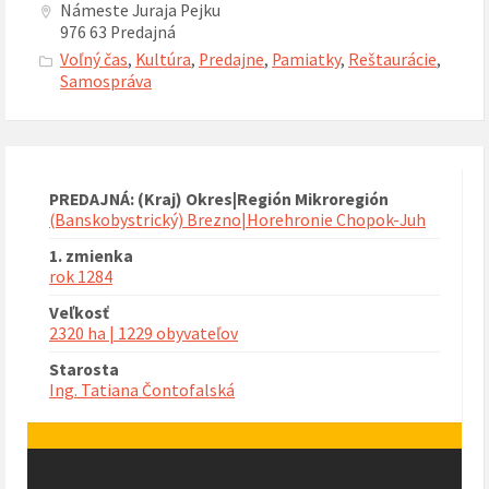
Námeste Juraja Pejku
976 63 Predajná
Voľný čas
,
Kultúra
,
Predajne
,
Pamiatky
,
Reštaurácie
,
Samospráva
PREDAJNÁ: (Kraj) Okres|Región Mikroregión
(Banskobystrický) Brezno|Horehronie Chopok-Juh
1. zmienka
rok 1284
Veľkosť
2320 ha | 1229 obyvateľov
Starosta
Ing. Tatiana Čontofalská