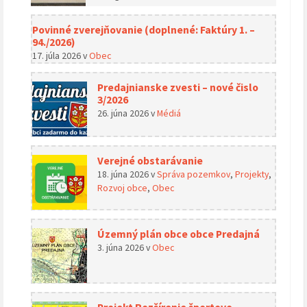
Povinné zverejňovanie (doplnené: Faktúry 1. –
94./2026)
17. júla 2026
v
Obec
Predajnianske zvesti – nové čislo
3/2026
26. júna 2026
v
Médiá
Verejné obstarávanie
18. júna 2026
v
Správa pozemkov
,
Projekty
,
Rozvoj obce
,
Obec
Územný plán obce obce Predajná
3. júna 2026
v
Obec