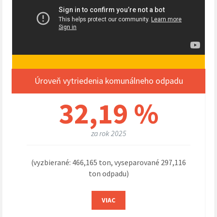
Úroveň vytriedenia komunálneho odpadu
32,19 %
za rok 2025
(vyzbierané: 466,165 ton, vyseparované 297,116
ton odpadu)
VIAC