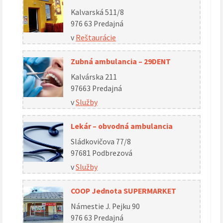
Kalvarská 511/8
976 63 Predajná
v
Reštaurácie
Zubná ambulancia – 29DENT
Kalvárska 211
97663 Predajná
v
Služby
Lekár – obvodná ambulancia
Sládkovičova 77/8
97681 Podbrezová
v
Služby
COOP Jednota SUPERMARKET
Námestie J. Pejku 90
976 63 Predajná