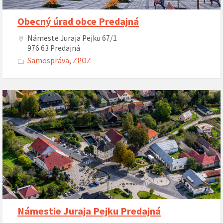
Obecný úrad obce Predajná
Námeste Juraja Pejku 67/1
976 63 Predajná
Samospráva
,
ZPOZ
Námestie Juraja Pejku Predajná