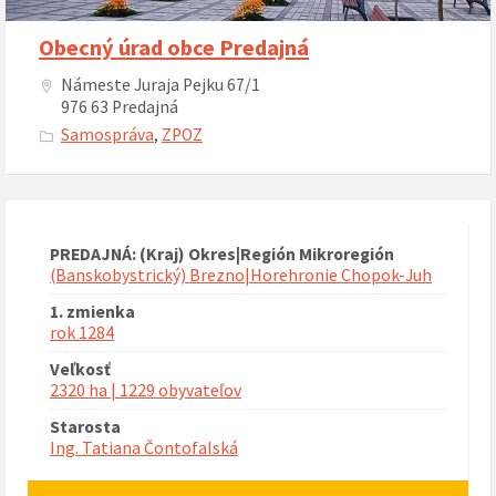
Obecný úrad obce Predajná
Námeste Juraja Pejku 67/1
976 63 Predajná
Samospráva
,
ZPOZ
PREDAJNÁ: (Kraj) Okres|Región Mikroregión
(Banskobystrický) Brezno|Horehronie Chopok-Juh
1. zmienka
rok 1284
Veľkosť
2320 ha | 1229 obyvateľov
Starosta
Ing. Tatiana Čontofalská