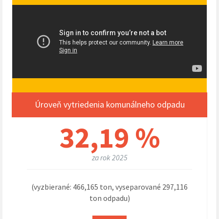
Úroveň vytriedenia komunálneho odpadu
32,19 %
za rok 2025
(vyzbierané: 466,165 ton, vyseparované 297,116
ton odpadu)