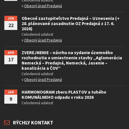
v
Obecný úrad Predajná
Obecné zastupiteľstvo Predajná – Uznesenia (+
JÚN
28. plánované zasadnutie OZ Predajná z 17. 6.
22
2026)
Celodenná udalosť
v
Obecný úrad Predajná
ZVEREJNENIE – návrhu na vydanie územného
APR
rozhodnutia o umiestnenie stavby „Aglomerácia
17
Nemecká – Predajná, Nemecká, Jasenie –
kanalizácia a ČOV“
Celodenná udalosť
v
Obecný úrad Predajná
HARMONOGRAM zberu PLASTOV a tuhého
JAN
KOMUNÁLNEHO odpadu v roku 2026
9
Celodenná udalosť
RÝCHLY KONTAKT