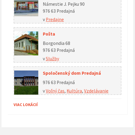
Námestie J. Pejku 90
976 63 Predajná
v
Predajne
Pošta
Borgondia 68
976 63 Predajná
v
Služby
Spoločenský dom Predajná
976 63 Predajná
v
Voľný čas
,
Kultúra
,
Vzdelávanie
VIAC LOKÁCIÍ