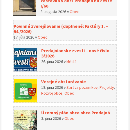
zastávka v obci Predajná na ceste
I/66
3. augusta 2026
v
Obec
Povinné zverejňovanie (doplnené: Faktúry 1. –
94./2026)
17. júla 2026
v
Obec
Predajnianske zvesti – nové čislo
3/2026
26. júna 2026
v
Médiá
Verejné obstarávanie
18. júna 2026
v
Správa pozemkov
,
Projekty
,
Rozvoj obce
,
Obec
Územný plán obce obce Predajná
3. júna 2026
v
Obec