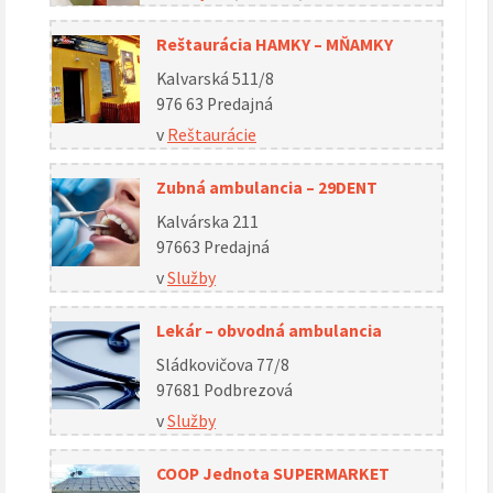
Reštaurácia HAMKY – MŇAMKY
Kalvarská 511/8
976 63 Predajná
v
Reštaurácie
Zubná ambulancia – 29DENT
Kalvárska 211
97663 Predajná
v
Služby
Lekár – obvodná ambulancia
Sládkovičova 77/8
97681 Podbrezová
v
Služby
COOP Jednota SUPERMARKET