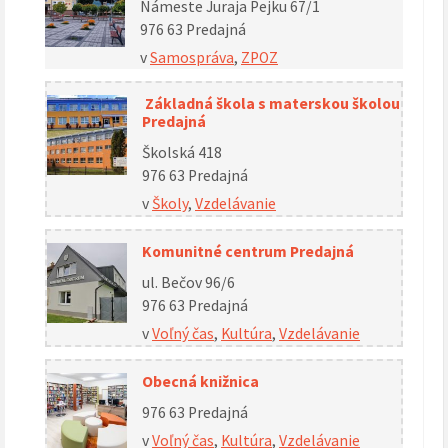
Námeste Juraja Pejku 67/1
976 63 Predajná
v
Samospráva
,
ZPOZ
Základná škola s materskou školou
Predajná
Školská 418
976 63 Predajná
v
Školy
,
Vzdelávanie
Komunitné centrum Predajná
ul. Bečov 96/6
976 63 Predajná
v
Voľný čas
,
Kultúra
,
Vzdelávanie
Obecná knižnica
976 63 Predajná
v
Voľný čas
,
Kultúra
,
Vzdelávanie