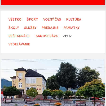
VŠETKO
ŠPORT
VOĽNÝ ČAS
KULTÚRA
ŠKOLY
SLUŽBY
PREDAJNE
PAMIATKY
REŠTAURÁCIE
SAMOSPRÁVA
ZPOZ
VZDELÁVANIE
Obecný
úrad
obce
Predajná