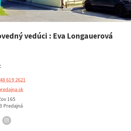
vedný vedúci : Eva Longauerová
t
48 619 2621
redajna.sk
čov 165
3 Predajná
er
acebook
Instagram