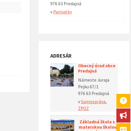
976 63 Predajná
v
Pamiatky
 Seniori v Kolkárničke pri
12. 11. 2025 – Návšteva obce Nemecká
11
 v Podbrezovej
ve
ADRESÁR
Obecný úrad obce
Predajná
Námeste Juraja
Pejku 67/1
976 63 Predajná
v
Samospráva
,
ZPOZ
Základná škola s
materskou školou