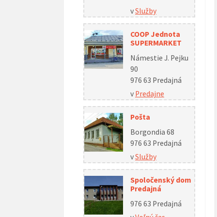
v
Služby
COOP Jednota
SUPERMARKET
Námestie J. Pejku
90
976 63 Predajná
v
Predajne
Pošta
Borgondia 68
976 63 Predajná
v
Služby
Spoločenský dom
Predajná
976 63 Predajná