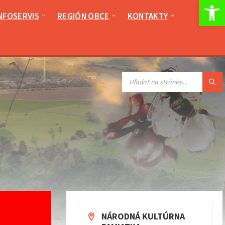
Op
NFOSERVIS
REGIÓN OBCE
KONTAKTY
VYHĽADÁVANIE:
NÁRODNÁ KULTÚRNA