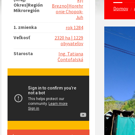
ký)
Okres|Región
Brezno|Horehr
Domov
/
Mikroregión
onie Chopok-
Juh
1. zmienka
rok 1284
Veľkosť
2320 ha | 1229
obyvateľov
Starosta
Ing. Tatiana
Čontofalská