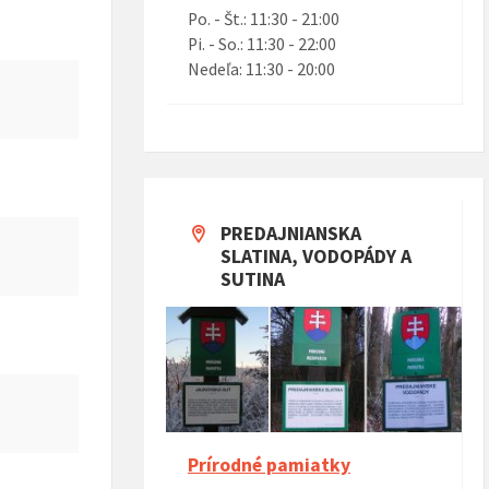
Po. - Št.: 11:30 - 21:00
Pi. - So.: 11:30 - 22:00
Nedeľa: 11:30 - 20:00
ntorína s urnovým hájom
Projekt Riešenie migračných výziev v
(rok 2023)
obci Predajná (rok 2022 – 2023)
PREDAJNIANSKA
SLATINA, VODOPÁDY A
SUTINA
Prírodné pamiatky