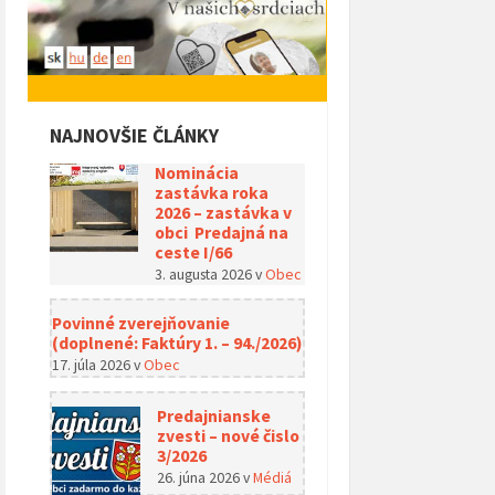
NAJNOVŠIE ČLÁNKY
Nominácia
zastávka roka
2026 – zastávka v
obci Predajná na
ceste I/66
3. augusta 2026
v
Obec
Povinné zverejňovanie
(doplnené: Faktúry 1. – 94./2026)
17. júla 2026
v
Obec
Predajnianske
zvesti – nové čislo
3/2026
26. júna 2026
v
Médiá