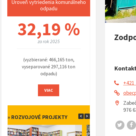
Úroveň vytriedenia komunálneho
odpadu
32,19 %
Zodpo
za rok 2025
(vyzbierané: 466,165 ton,
vyseparované 297,116 ton
Kontak
odpadu)
+421 
VIAC
obecp
Zabe
976 6
» ROZVOJOVÉ PROJEKTY
Twitt
F