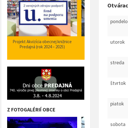
Otvárac
pondelo
utorok
Zabezpečenie zvýšenia bezpečnosti a
Projekt Podpora opatrení
plynulosti premávky – I/66 Predajná
bezpečnosti dopravy a 
križovatka – nehodové miesto
orientačného informačné
obci Predajná (rok
streda
štvrtok
piatok
Z FOTOGALÉRIÍ OBCE
sobota