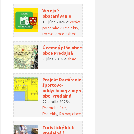
Verejné
obstarávanie
18. júna 2026
v
Správa
pozemkov
,
Projekty
,
Rozvoj obce
,
Obec
Územný plán obce
obce Predajná
3. júna 2026
v
Obec
Projekt Rozšírenie
športovo-
oddychovej zóny v
obci Predajná
22. apríla 2026
v
Prebiehajúce
,
Projekty
,
Rozvoj obce
Turistický klub
Predajná (+