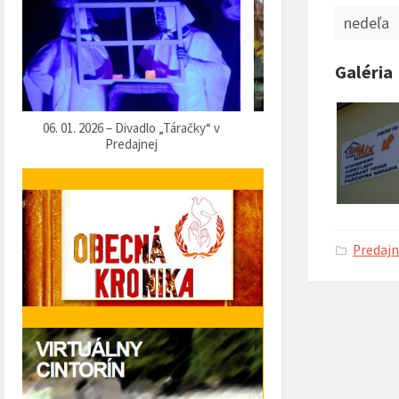
nedeľa
Galéria
07. 12. 2025 – Vítanie Mikuláša
05. 12. 2025 – Predvianočn
Predaj