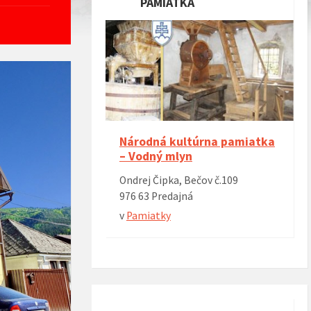
PAMIATKA
Národná kultúrna pamiatka
– Vodný mlyn
Ondrej Čipka, Bečov č.109
976 63 Predajná
v
Pamiatky