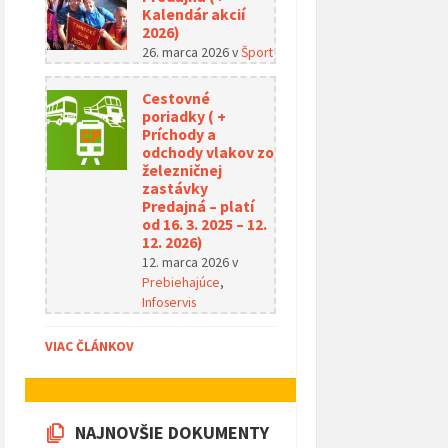
Kalendár akcií
2026)
26. marca 2026
v
Šport
Cestovné
poriadky ( +
Príchody a
odchody vlakov zo
železničnej
zastávky
Predajná – platí
od 16. 3. 2025 – 12.
12. 2026)
12. marca 2026
v
Prebiehajúce
,
Infoservis
VIAC ČLÁNKOV
NAJNOVŠIE DOKUMENTY