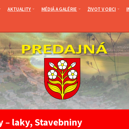
AKTUALITY
MÉDIÁ A GALÉRIE
ŽIVOT V OBCI
I
y – laky, Stavebniny