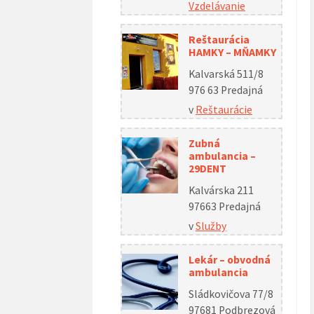
Vzdelávanie
Reštaurácia
HAMKY – MŇAMKY
Kalvarská 511/8
976 63 Predajná
v
Reštaurácie
Zubná
ambulancia –
29DENT
Kalvárska 211
97663 Predajná
v
Služby
Lekár – obvodná
ambulancia
Sládkovičova 77/8
97681 Podbrezová