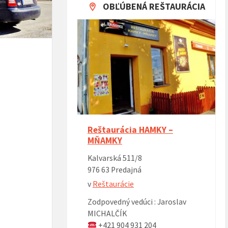
OBĽÚBENÁ REŠTAURÁCIA
Reštaurácia HAMKY –
MŇAMKY
Kalvarská 511/8
976 63 Predajná
v
Reštaurácie
Zodpovedný vedúci : Jaroslav
MICHALČÍK
+421 904 931 204