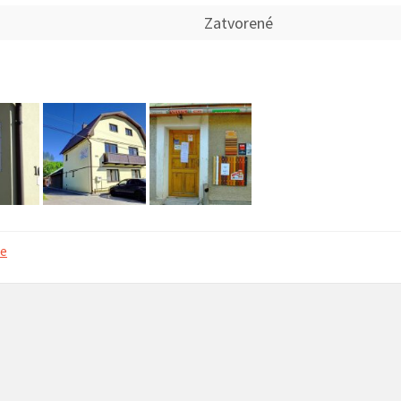
Zatvorené
ý hlas organu
02. 12. 2025 – Posedenie seniorov pri
14. 11. 2025 –
kapustnici
Hrone
ne