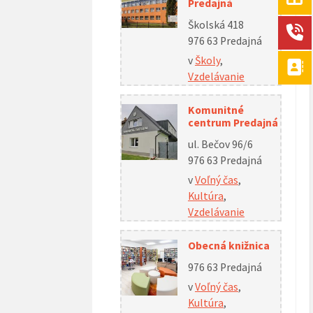
Predajná
Školská 418
976 63 Predajná
v
Školy
,
Vzdelávanie
Komunitné
centrum Predajná
ul. Bečov 96/6
976 63 Predajná
v
Voľný čas
,
Kultúra
,
Vzdelávanie
Obecná knižnica
976 63 Predajná
v
Voľný čas
,
Kultúra
,