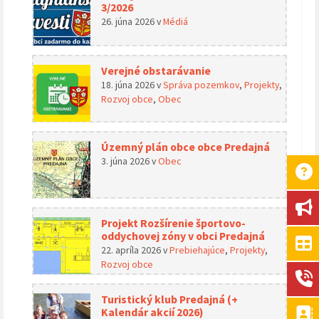
3/2026
26. júna 2026
v
Médiá
Verejné obstarávanie
18. júna 2026
v
Správa pozemkov
,
Projekty
,
Rozvoj obce
,
Obec
Územný plán obce obce Predajná
3. júna 2026
v
Obec
Projekt Rozšírenie športovo-
oddychovej zóny v obci Predajná
22. apríla 2026
v
Prebiehajúce
,
Projekty
,
Rozvoj obce
Turistický klub Predajná (+
Kalendár akcií 2026)