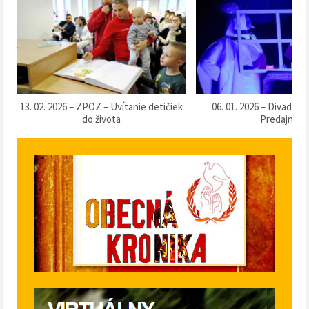
k
06. 01. 2026 – Divadlo „Táračky“ v
13. 12. 2025 – Súťaž o 
Predajnej
klobásu 2025“ v Pr