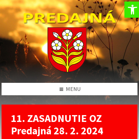
Op
Preskočiť
Preskočiť
Preskočiť
na
na
na
obsah
ľavý
pätičku
panel
MENU
11. ZASADNUTIE OZ
Predajná 28. 2. 2024