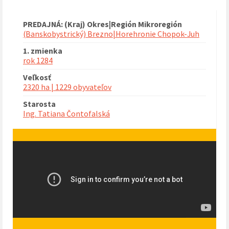
PREDAJNÁ: (Kraj) Okres|Región Mikroregión
(Banskobystrický) Brezno|Horehronie Chopok-Juh
1. zmienka
rok 1284
Veľkosť
2320 ha | 1229 obyvateľov
Starosta
Ing. Tatiana Čontofalská