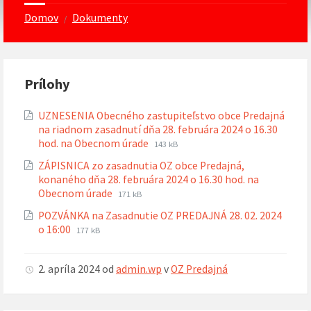
Domov
Dokumenty
/
Prílohy
UZNESENIA Obecného zastupiteľstvo obce Predajná
na riadnom zasadnutí dňa 28. februára 2024 o 16.30
Prípona
Veľkosť
hod. na Obecnom úrade
143 kB
súboru:
súboru:
ZÁPISNICA zo zasadnutia OZ obce Predajná,
pdf
konaného dňa 28. februára 2024 o 16.30 hod. na
Prípona
Veľkosť
Obecnom úrade
171 kB
súboru:
súboru:
POZVÁNKA na Zasadnutie OZ PREDAJNÁ 28. 02. 2024
pdf
Prípona
Veľkosť
o 16:00
177 kB
súboru:
súboru:
pdf
2. apríla 2024
od
admin.wp
v
OZ Predajná