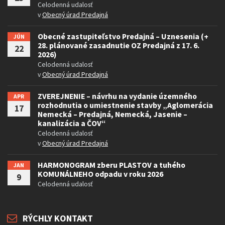
Celodenná udalosť
v
Obecný úrad Predajná
Obecné zastupiteľstvo Predajná – Uznesenia (+
JÚN
28. plánované zasadnutie OZ Predajná z 17. 6.
22
2026)
Celodenná udalosť
v
Obecný úrad Predajná
ZVEREJNENIE – návrhu na vydanie územného
APR
rozhodnutia o umiestnenie stavby „Aglomerácia
17
Nemecká – Predajná, Nemecká, Jasenie –
kanalizácia a ČOV“
Celodenná udalosť
v
Obecný úrad Predajná
HARMONOGRAM zberu PLASTOV a tuhého
JAN
KOMUNÁLNEHO odpadu v roku 2026
9
Celodenná udalosť
RÝCHLY KONTAKT