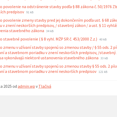
súbo
súb
 o povolenie na odstránenie stavby podľa § 88 zákona č. 50/1976 
doc
Prípona
Veľkosť
ích predpisov
91 kB
súboru:
súboru:
 o povolenie zmeny stavby pred jej dokončením podľa ust. § 68 z
rtf
u v znení neskorších predpisov, / stavebný zákon / a ust. § 11 vyhlá
Prípona
Veľkosť
venia stavebného zákona
34 kB
súboru:
súboru:
Prípona
Veľkosť
 o stavebné povolenie ( § 8 vyhl. MŽP SR č. 453/2000 Z.z.)
40 kB
doc
súboru:
súboru:
 o zmenu v užívaní stavby spojenú so zmenou stavby / § 55 ods. 2 p
doc
ní a stavebnom poriadku v znení neskorších predpisov, /stavebný zá
Prípona
Veľkosť
sa vykonávajú niektoré ustanovenia stavebného zákona
33 kB
súboru:
súboru:
 o zmenu v užívaní stavby spojenú so zmenou stavby § 55 ods. 2 pí
doc
Prípona
Veľkosť
ní a stavebnom poriadku v znení neskorších predpisov
121 kB
súboru:
súboru:
rtf
íla 2025
od
admin.wp
v
Tlačivá