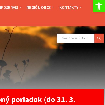
Op
NFOSERVIS
REGIÓN OBCE
KONTAKTY
VYHĽADÁVANIE:
ný poriadok (do 31. 3.