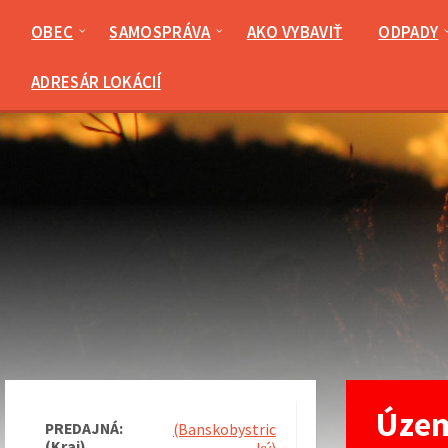
Preskočiť
Preskočiť
Preskočiť
na
na
na
OBEC
SAMOSPRÁVA
AKO VYBAVIŤ
ODPADY
obsah
ľavý
pätičku
panel
ADRESÁR LOKÁCIÍ
Územ
PREDAJNÁ:
(Banskobystric
(Kraj)