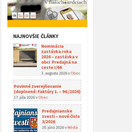
NAJNOVŠIE ČLÁNKY
Nominácia
zastávka roka
2026 – zastávka v
obci Predajná na
ceste I/66
3. augusta 2026
v
Obec
Povinné zverejňovanie
(doplnené: Faktúry 1. – 94./2026)
17. júla 2026
v
Obec
Predajnianske
zvesti – nové čislo
3/2026
26. júna 2026
v
Médiá