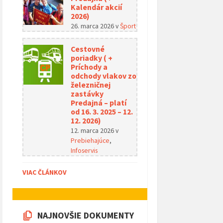
Kalendár akcií
2026)
26. marca 2026
v
Šport
Cestovné
poriadky ( +
Príchody a
odchody vlakov zo
železničnej
zastávky
Predajná – platí
od 16. 3. 2025 – 12.
12. 2026)
12. marca 2026
v
Prebiehajúce
,
Infoservis
VIAC ČLÁNKOV
NAJNOVŠIE DOKUMENTY