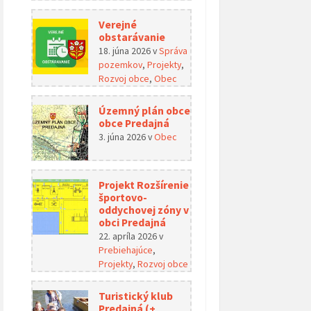
Verejné
obstarávanie
18. júna 2026
v
Správa
pozemkov
,
Projekty
,
Rozvoj obce
,
Obec
Územný plán obce
obce Predajná
3. júna 2026
v
Obec
Projekt Rozšírenie
športovo-
oddychovej zóny v
obci Predajná
22. apríla 2026
v
Prebiehajúce
,
Projekty
,
Rozvoj obce
Turistický klub
Predajná (+