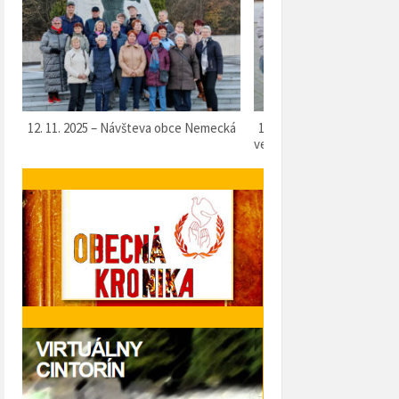
i
12. 11. 2025 – Návšteva obce Nemecká
11. 11. 2025 – Slávnostný 
venca červených makov k
Námestí Juraja P