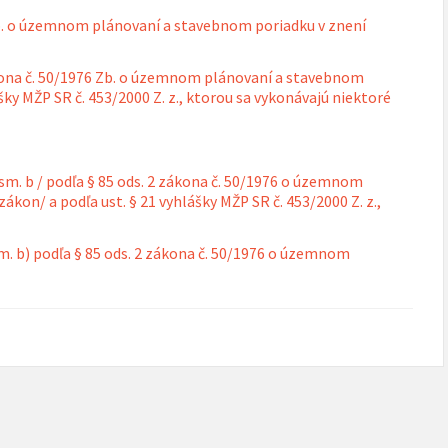
ru:
oru:
Zb. o územnom plánovaní a stavebnom poriadku v znení
ákona č. 50/1976 Zb. o územnom plánovaní a stavebnom
šky MŽP SR č. 453/2000 Z. z., ktorou sa vykonávajú niektoré
ísm. b / podľa § 85 ods. 2 zákona č. 50/1976 o územnom
kon/ a podľa ust. § 21 vyhlášky MŽP SR č. 453/2000 Z. z.,
sm. b) podľa § 85 ods. 2 zákona č. 50/1976 o územnom