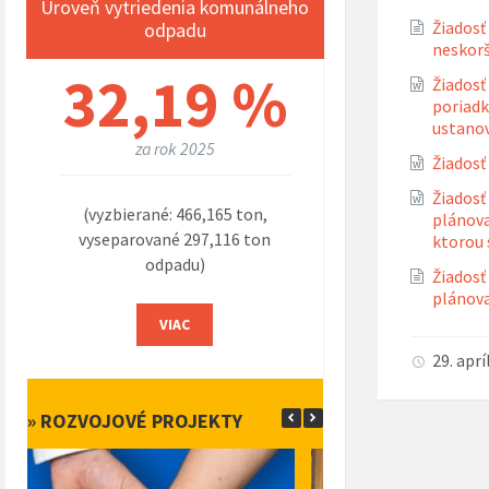
Úroveň vytriedenia komunálneho
Žiadosť
odpadu
neskorš
32,19 %
Žiadosť
poriadk
ustano
za rok 2025
Žiadosť
Žiadosť
(vyzbierané: 466,165 ton,
plánova
vyseparované 297,116 ton
ktorou 
odpadu)
Žiadosť
plánova
VIAC
29. apr
» ROZVOJOVÉ PROJEKTY