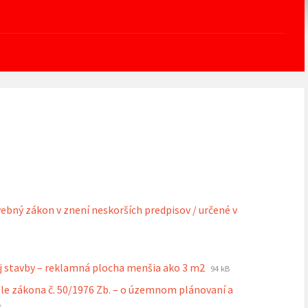
vebný zákon v znení neskorších predpisov / určené v
Prípona
Veľkosť
ej stavby – reklamná plocha menšia ako 3 m2
94 kB
súboru:
súboru:
le zákona č. 50/1976 Zb. – o územnom plánovaní a
rtf
pona
osť
B