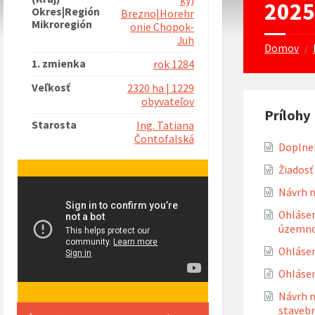
ký)
2025
Okres|Región
Brezno|Horehr
Mikroregión
onie Chopok-
Juh
Domov
/
1. zmienka
rok 1284
Veľkosť
2320 ha | 1229
obyvateľov
Prílohy
Starosta
Ing. Tatiana
Čontofalská
Doplnen
Žiadosť
Návrh 
Ohlásen
územno
Ohlásen
Ohlásen
Návrh n
stavebn