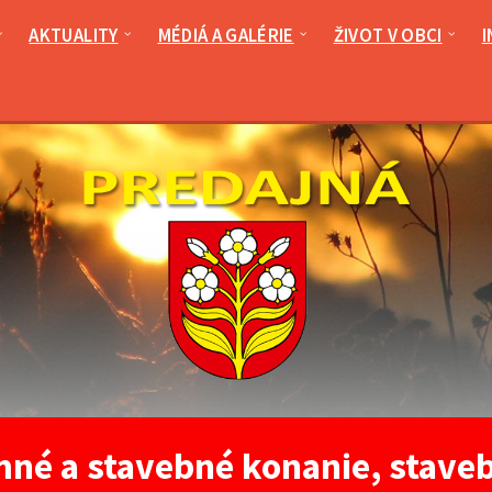
AKTUALITY
MÉDIÁ A GALÉRIE
ŽIVOT V OBCI
I
né a stavebné konanie, staveb