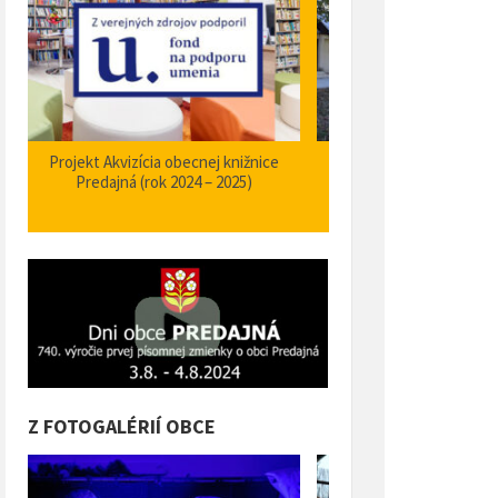
Zabezpečenie zvýšenia bezpečnosti a
Projekt Podpora opatrení
plynulosti premávky – I/66 Predajná
bezpečnosti dopravy a 
križovatka – nehodové miesto
orientačného informačné
obci Predajná (rok
Z FOTOGALÉRIÍ OBCE