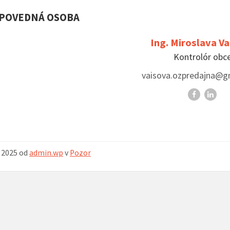
POVEDNÁ OSOBA
Ing. Miroslava V
Kontrolór obc
vaisova.ozpredajna@g
Facebook
Linke
a 2025
od
admin.wp
v
Pozor