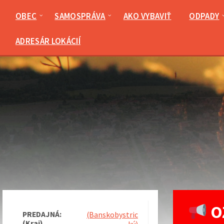
Preskočiť
Preskočiť
Preskočiť
na
na
na
OBEC
SAMOSPRÁVA
AKO VYBAVIŤ
ODPADY
obsah
ľavý
pätičku
panel
ADRESÁR LOKÁCIÍ
OZ
PREDAJNÁ:
(Banskobystric
(Kraj)