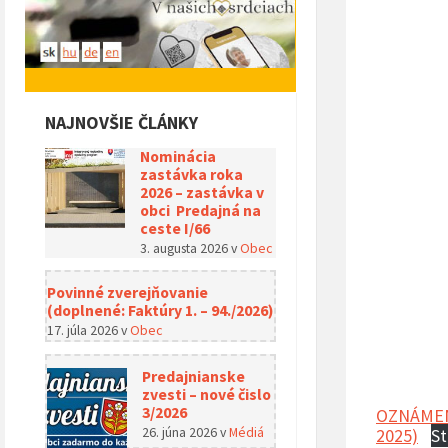
NAJNOVŠIE ČLÁNKY
Nominácia
zastávka roka
2026 – zastávka v
obci Predajná na
ceste I/66
3. augusta 2026
v
Obec
Povinné zverejňovanie
(doplnené: Faktúry 1. – 94./2026)
17. júla 2026
v
Obec
Predajnianske
zvesti – nové čislo
3/2026
OZNÁMENIE
26. júna 2026
v
Médiá
2025)
St