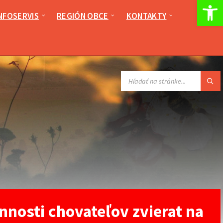
Op
NFOSERVIS
REGIÓN OBCE
KONTAKTY
VYHĽADÁVANIE:
osti chovateľov zvierat na