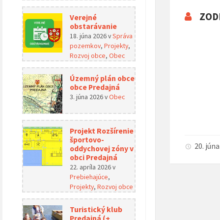
ZOD
Verejné
obstarávanie
18. júna 2026
v
Správa
pozemkov
,
Projekty
,
Rozvoj obce
,
Obec
Územný plán obce
obce Predajná
3. júna 2026
v
Obec
Projekt Rozšírenie
športovo-
20. jún
oddychovej zóny v
obci Predajná
22. apríla 2026
v
Prebiehajúce
,
Projekty
,
Rozvoj obce
Turistický klub
Predajná (+