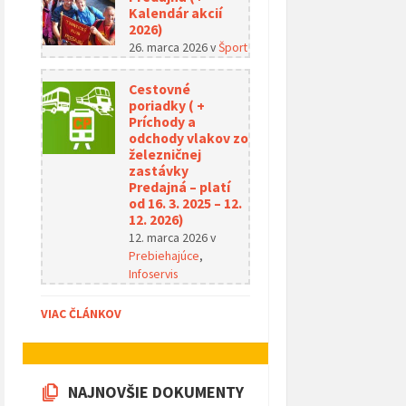
Kalendár akcií
2026)
26. marca 2026
v
Šport
Cestovné
poriadky ( +
Príchody a
odchody vlakov zo
železničnej
zastávky
Predajná – platí
od 16. 3. 2025 – 12.
12. 2026)
12. marca 2026
v
Prebiehajúce
,
Infoservis
VIAC ČLÁNKOV
NAJNOVŠIE DOKUMENTY