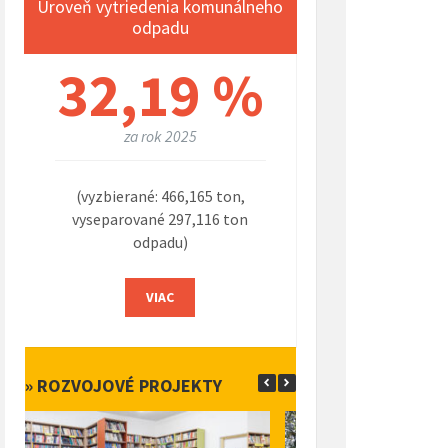
Úroveň vytriedenia komunálneho
odpadu
32,19 %
za rok 2025
(vyzbierané: 466,165 ton,
vyseparované 297,116 ton
odpadu)
VIAC
» ROZVOJOVÉ PROJEKTY