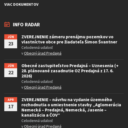
VIAC DOKUMENTOV
INFO RADAR
ZVEREJNENIE zámeru prenájmu pozemkov vo
JÚN
vlastníctve obce pre žiadateľa Šimon Švantner
23
Celodenná udalosť
v
Obecný úrad Predajná
Obecné zastupiteľstvo Predajná – Uznesenia (+
JÚN
28. plánované zasadnutie OZ Predajná z 17. 6.
22
2026)
Celodenná udalosť
v
Obecný úrad Predajná
ZVEREJNENIE – návrhu na vydanie územného
APR
rozhodnutia o umiestnenie stavby „Aglomerácia
17
Nemecká – Predajná, Nemecká, Jasenie –
kanalizácia a ČOV“
Celodenná udalosť
v
Obecný úrad Predajná