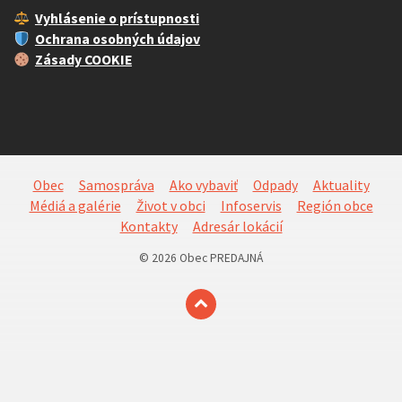
Vyhlásenie o prístupnosti
Ochrana osobných údajov
Zásady COOKIE
Obec
Samospráva
Ako vybaviť
Odpady
Aktuality
Médiá a galérie
Život v obci
Infoservis
Región obce
Kontakty
Adresár lokácií
© 2026 Obec PREDAJNÁ