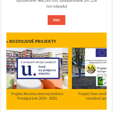
(vyzbierané: 466,165 ton, vyseparované 297,116
ton odpadu)
VIAC
» ROZVOJOVÉ PROJEKTY
Projekt Akvizícia obecnej knižnice
Projekt Dom smútku P
Predajná (rok 2024 – 2025)
stavebné úpravy