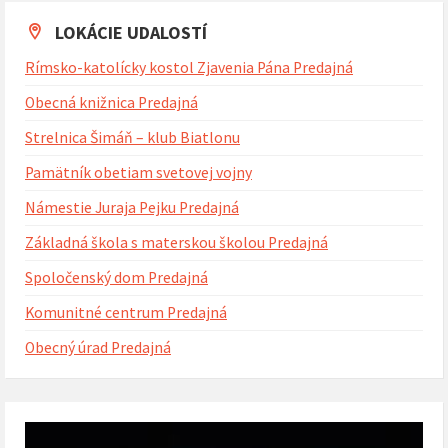
kalendárne
dni
LOKÁCIE UDALOSTÍ
Rímsko-katolícky kostol Zjavenia Pána Predajná
Obecná knižnica Predajná
Strelnica Šimáň – klub Biatlonu
Pamätník obetiam svetovej vojny
Námestie Juraja Pejku Predajná
Základná škola s materskou školou Predajná
Spoločenský dom Predajná
Komunitné centrum Predajná
Obecný úrad Predajná