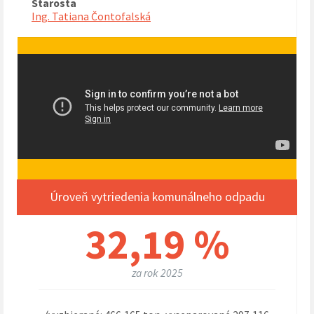
Starosta
Ing. Tatiana Čontofalská
Úroveň vytriedenia komunálneho odpadu
32,19 %
za rok 2025