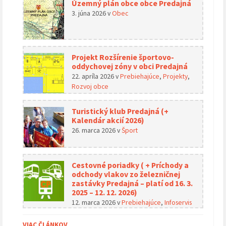
Územný plán obce obce Predajná
3. júna 2026
v
Obec
Projekt Rozšírenie športovo-
oddychovej zóny v obci Predajná
22. apríla 2026
v
Prebiehajúce
,
Projekty
,
Rozvoj obce
Turistický klub Predajná (+
Kalendár akcií 2026)
26. marca 2026
v
Šport
Cestovné poriadky ( + Príchody a
odchody vlakov zo železničnej
zastávky Predajná – platí od 16. 3.
2025 – 12. 12. 2026)
12. marca 2026
v
Prebiehajúce
,
Infoservis
VIAC ČLÁNKOV