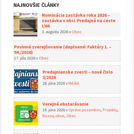
NAJNOVŠIE ČLÁNKY
Nominácia zastávka roka 2026 –
zastávka v obci Predajná na ceste
I/66
3. augusta 2026
v
Obec
Povinné zverejňovanie (doplnené: Faktúry 1. –
94./2026)
17. júla 2026
v
Obec
Predajnianske zvesti – nové čislo
3/2026
26. júna 2026
v
Médiá
Verejné obstarávanie
18. júna 2026
v
Správa pozemkov
,
Projekty
,
Rozvoj obce
,
Obec