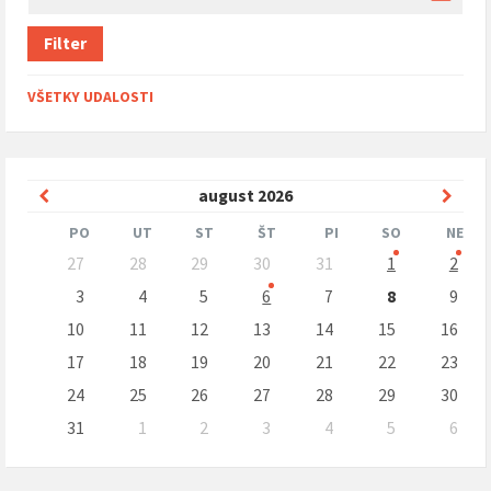
Filter
VŠETKY UDALOSTI
Predchádzajúci
Nasle
august
2026
mesiac
mesi
PO
UT
ST
ŠT
PI
SO
NE
Preskočit
27
28
29
30
31
1
2
kalendárne
dni
3
4
5
6
7
8
9
10
11
12
13
14
15
16
17
18
19
20
21
22
23
24
25
26
27
28
29
30
31
1
2
3
4
5
6
Naspäť
na