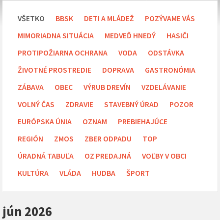
VŠETKO
BBSK
DETI A MLÁDEŽ
POZÝVAME VÁS
MIMORIADNA SITUÁCIA
MEDVEĎ HNEDÝ
HASIČI
PROTIPOŽIARNA OCHRANA
VODA
ODSTÁVKA
ŽIVOTNÉ PROSTREDIE
DOPRAVA
GASTRONÓMIA
ZÁBAVA
OBEC
VÝRUB DREVÍN
VZDELÁVANIE
VOLNÝ ČAS
ZDRAVIE
STAVEBNÝ ÚRAD
POZOR
EURÓPSKA ÚNIA
OZNAM
PREBIEHAJÚCE
REGIÓN
ZMOS
ZBER ODPADU
TOP
ÚRADNÁ TABUĽA
OZ PREDAJNÁ
VOĽBY V OBCI
KULTÚRA
VLÁDA
HUDBA
ŠPORT
jún 2026