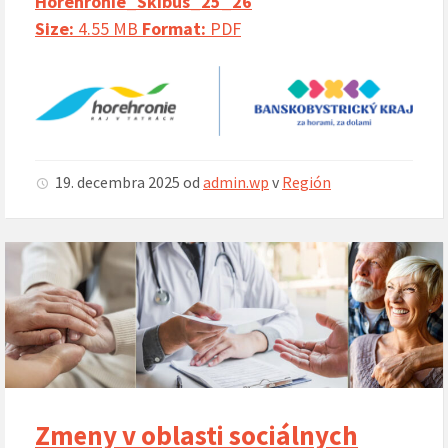
Horehronie_Skibus_25_26
Size:
4.55 MB
Format:
PDF
19. decembra 2025
od
admin.wp
v
Región
Zmeny v oblasti sociálnych