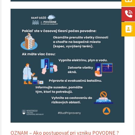
OZNAM – Ako postupovať pri vzniku POVODNE ?