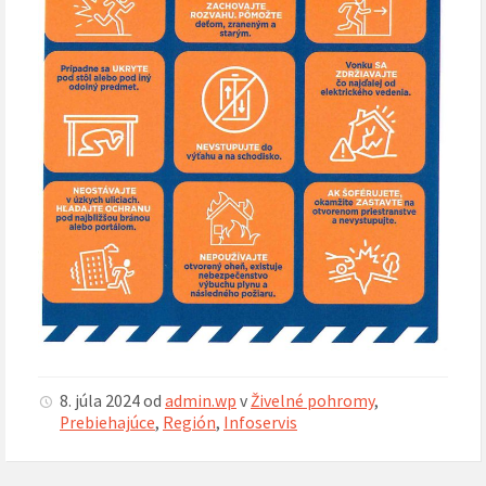
8. júla 2024
od
admin.wp
v
Živelné pohromy
,
Prebiehajúce
,
Región
,
Infoservis