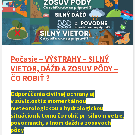
Počasie – VÝSTRAHY – SILNÝ
VIETOR, DÁŽD A ZOSUV PÔDY –
ČO ROBIŤ ?
Odporúčania civilnej ochrany aj
v súvislosti s momentálnou
meteorologickou a hydrologickou
situáciou k tomu čo robiť pri silnom vetre,
povodniach, silnom daždi a zosuvoch
pôdy