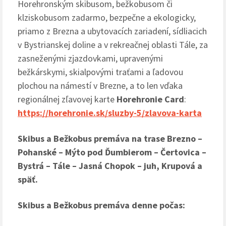
Horehronským skibusom, bežkobusom či
klziskobusom zadarmo, bezpečne a ekologicky,
priamo z Brezna a ubytovacích zariadení, sídliacich
v Bystrianskej doline a v rekreačnej oblasti Tále, za
zasneženými zjazdovkami, upravenými
bežkárskymi, skialpovými traťami a ľadovou
plochou na námestí v Brezne, a to len vďaka
regionálnej zľavovej karte
Horehronie Card
:
https://horehronie.sk/sluzby-5/zlavova-karta
Skibus a Bežkobus premáva na trase Brezno –
Pohanské – Mýto pod Ďumbierom – Čertovica –
Bystrá – Tále – Jasná Chopok – juh, Krupová a
späť.
Skibus a Bežkobus premáva denne počas: