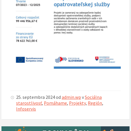
25. septembra 2024
od
admin.wp
v
Sociálna
starostlivosť
,
Pomáhame
,
Projekty
,
Región
,
Infoservis