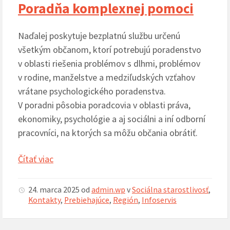
Poradňa komplexnej pomoci
Naďalej poskytuje bezplatnú službu určenú
všetkým občanom, ktorí potrebujú poradenstvo
v oblasti riešenia problémov s dlhmi, problémov
v rodine, manželstve a medziľudských vzťahov
vrátane psychologického poradenstva.
V poradni pôsobia poradcovia v oblasti práva,
ekonomiky, psychológie a aj sociálni a iní odborní
pracovníci, na ktorých sa môžu občania obrátiť.
Čítať viac
24. marca 2025
od
admin.wp
v
Sociálna starostlivosť
,
Kontakty
,
Prebiehajúce
,
Región
,
Infoservis