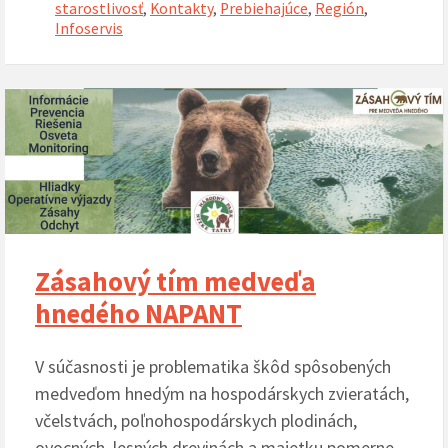
starostlivosť
,
Kontakty
,
Prebiehajúce
,
Región
,
Infoservis
Zásahový tím medveďa
hnedého NAPANT
V súčasnosti je problematika škôd spôsobených
medveďom hnedým na hospodárskych zvieratách,
včelstvách, poľnohospodárskych plodinách,
ovocných, lesných drevinách a majetku pomerne