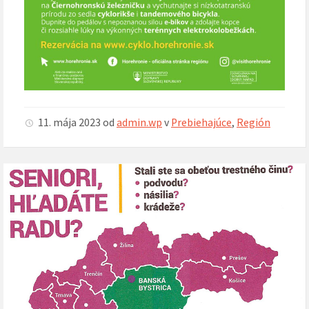
11. mája 2023
od
admin.wp
v
Prebiehajúce
,
Región