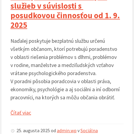
služieb v súvislosti s
posudkovou činnosťou od 1. 9.
2025
Naďalej poskytuje bezplatnú službu určenú
všetkým občanom, ktorí potrebujú poradenstvo
v oblasti riešenia problémov s dlhmi, problémov
v rodine, manželstve a medziľudských vzťahov
vrátane psychologického poradenstva.
V poradni pôsobia poradcovia v oblasti práva,
ekonomiky, psychológie a aj sociálni a iní odborní
pracovníci, na ktorých sa môžu občania obrátiť.
Čítať viac
25. augusta 2025
od
admin.wp
v
Sociálna