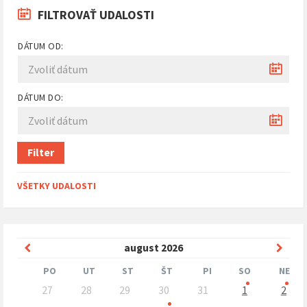
FILTROVAŤ UDALOSTI
DÁTUM OD:
DÁTUM DO:
Filter
VŠETKY UDALOSTI
Predchádzajúci
Nasle
august
2026
mesiac
mesi
PO
UT
ST
ŠT
PI
SO
NE
Preskočit
27
28
29
30
31
1
2
kalendárne