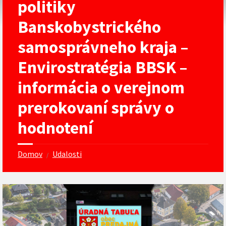
politiky
Banskobystrického
samosprávneho kraja –
Envirostratégia BBSK –
informácia o verejnom
prerokovaní správy o
hodnotení
Domov
Udalosti
/