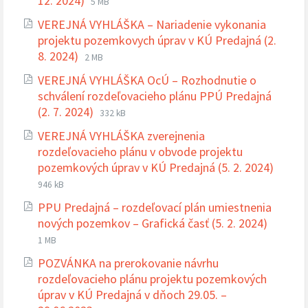
12. 2024)
5 MB
súboru:
súboru:
VEREJNÁ VYHLÁŠKA – Nariadenie vykonania
pdf
projektu pozemkovych úprav v KÚ Predajná (2.
Prípona
Veľkosť
8. 2024)
2 MB
súboru:
súboru:
VEREJNÁ VYHLÁŠKA OcÚ – Rozhodnutie o
pdf
schválení rozdeľovacieho plánu PPÚ Predajná
Prípona
Veľkosť
(2. 7. 2024)
332 kB
súboru:
súboru:
VEREJNÁ VYHLÁŠKA zverejnenia
pdf
rozdeľovacieho plánu v obvode projektu
Prípo
Veľko
pozemkových úprav v KÚ Predajná (5. 2. 2024)
súbor
súbor
946 kB
pdf
PPU Predajná – rozdeľovací plán umiestnenia
Prípon
Veľkos
nových pozemkov – Grafická časť (5. 2. 2024)
súboru:
súboru:
1 MB
pdf
POZVÁNKA na prerokovanie návrhu
rozdeľovacieho plánu projektu pozemkových
úprav v KÚ Predajná v dňoch 29.05. –