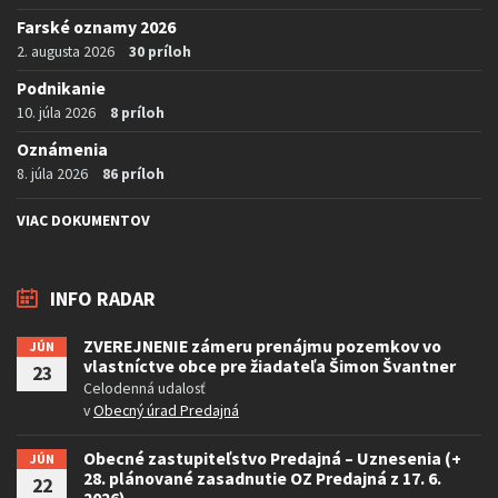
Farské oznamy 2026
2. augusta 2026
30 príloh
Podnikanie
10. júla 2026
8 príloh
Oznámenia
8. júla 2026
86 príloh
VIAC DOKUMENTOV
INFO RADAR
ZVEREJNENIE zámeru prenájmu pozemkov vo
JÚN
vlastníctve obce pre žiadateľa Šimon Švantner
23
Celodenná udalosť
v
Obecný úrad Predajná
Obecné zastupiteľstvo Predajná – Uznesenia (+
JÚN
28. plánované zasadnutie OZ Predajná z 17. 6.
22