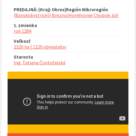
PREDAJNÁ: (Kraj) Okres|Región Mikroregión
(Banskobystrický) Brezno|Horehronie Chopok-Juh
1. zmienka
rok 1284
Veľkosť
2320 ha | 1229 obyvateľov
Starosta
Ing. Tatiana Čontofalská