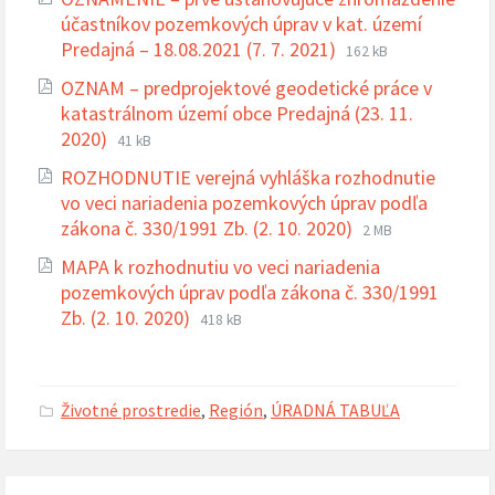
pdf
účastníkov pozemkových úprav v kat. území
Prípona
Veľkosť
Predajná – 18.08.2021 (7. 7. 2021)
162 kB
súboru:
súboru:
OZNAM – predprojektové geodetické práce v
pdf
katastrálnom území obce Predajná (23. 11.
Prípona
Veľkosť
2020)
41 kB
súboru:
súboru:
ROZHODNUTIE verejná vyhláška rozhodnutie
pdf
vo veci nariadenia pozemkových úprav podľa
Prípona
Veľkosť
zákona č. 330/1991 Zb. (2. 10. 2020)
2 MB
súboru:
súboru:
MAPA k rozhodnutiu vo veci nariadenia
pdf
pozemkových úprav podľa zákona č. 330/1991
Prípona
Veľkosť
Zb. (2. 10. 2020)
418 kB
súboru:
súboru:
pdf
Životné prostredie
,
Región
,
ÚRADNÁ TABUĽA