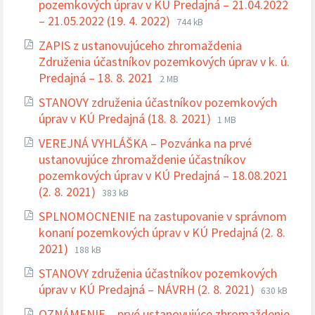
pozemkových úprav v KÚ Predajná – 21.04.2022
Prípona
Veľkosť
– 21.05.2022 (19. 4. 2022)
744 kB
súboru:
súboru:
ZAPIS z ustanovujúceho zhromaždenia
pdf
Združenia účastníkov pozemkových úprav v k. ú.
Prípona
Veľkosť
Predajná – 18. 8. 2021
2 MB
súboru:
súboru:
STANOVY združenia účastníkov pozemkových
pdf
Prípona
Veľkosť
úprav v KÚ Predajná (18. 8. 2021)
1 MB
súboru:
súboru:
VEREJNÁ VYHLÁŠKA – Pozvánka na prvé
pdf
ustanovujúce zhromaždenie účastníkov
pozemkových úprav v KÚ Predajná – 18.08.2021
Prípona
Veľkosť
(2. 8. 2021)
383 kB
súboru:
súboru:
SPLNOMOCNENIE na zastupovanie v správnom
pdf
konaní pozemkových úprav v KÚ Predajná (2. 8.
Prípona
Veľkosť
2021)
188 kB
súboru:
súboru:
STANOVY združenia účastníkov pozemkových
pdf
Prípona
Veľkosť
úprav v KÚ Predajná – NÁVRH (2. 8. 2021)
630 kB
súboru:
súboru:
OZNÁMENIE – prvé ustanovujúce zhromaždenie