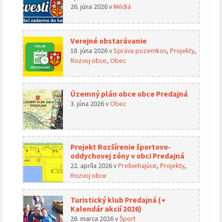
26. júna 2026
v
Médiá
Verejné obstarávanie
18. júna 2026
v
Správa pozemkov
,
Projekty
,
Rozvoj obce
,
Obec
Územný plán obce obce Predajná
3. júna 2026
v
Obec
Projekt Rozšírenie športovo-
oddychovej zóny v obci Predajná
22. apríla 2026
v
Prebiehajúce
,
Projekty
,
Rozvoj obce
Turistický klub Predajná (+
Kalendár akcií 2026)
26. marca 2026
v
Šport