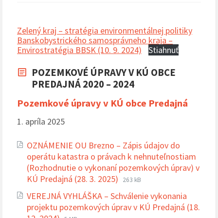
Zelený kraj – stratégia environmentálnej politiky
Banskobystrického samosprávneho kraja –
Envirostratégia BBSK (10. 9. 2024)
Stiahnuť
POZEMKOVÉ ÚPRAVY V KÚ OBCE
PREDAJNÁ 2020 – 2024
Pozemkové úpravy v KÚ obce Predajná
1. apríla 2025
OZNÁMENIE OU Brezno – Zápis údajov do
operátu katastra o právach k nehnuteľnostiam
(Rozhodnutie o vykonaní pozemkových úprav) v
Prípona
Veľkosť
KÚ Predajná (28. 3. 2025)
263 kB
súboru:
súboru:
VEREJNÁ VYHLÁŠKA – Schválenie vykonania
pdf
projektu pozemkových úprav v KÚ Predajná (18.
Prípona
Veľkosť