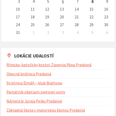
dni
3
4
5
6
7
8
9
10
11
12
13
14
15
16
17
18
19
20
21
22
23
24
25
26
27
28
29
30
31
1
2
3
4
5
6
Naspäť
na
kalendárne
dni
LOKÁCIE UDALOSTÍ
Rímsko-katolícky kostol Zjavenia Pána Predajná
Obecná knižnica Predajná
Strelnica Šimáň – klub Biatlonu
Pamätník obetiam svetovej vojny
Námestie Juraja Pejku Predajná
Základná škola s materskou školou Predajná