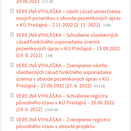
Prípona
Veľkosť
29.06.2023
515 kB
súboru:
súboru:
VEREJNÁ VYHLÁŠKA – návrh zásad umiestnenia
pdf
nových pozemkov v obvode pozemkových úprav
Prípona
Veľkosť
v KÚ Predajná – 2.11.2022 (2. 11. 2022)
3 MB
súboru:
súboru:
VEREJNÁ VYHLÁŠKA – Schválenie všeobecných
pdf
zásad funkčného usporiadania územia
pozemkových úprav v KÚ Predajná – 19.08.2022
Prípona
Veľkosť
(19. 8. 2022)
3 MB
súboru:
súboru:
VEREJNÁ VYHLÁŠKA – Zverejnenie návrhu
pdf
všeobecných zásad funkčného usporiadania
územia v obvode pozemkových úprav v KÚ
Prípona
Veľkosť
Predajná – 27.06.2022 (27. 6. 2022)
803 kB
súboru:
súboru:
VEREJNÁ VYHLÁŠKA – Schválenie registra
pdf
pôvodného stavu v KÚ Predajná – 20.06.2022
Prípona
Veľkosť
(24. 6. 2022)
1008 kB
súboru:
súboru:
VEREJNÁ VYHLÁŠKA – Zverejnenie registra
pdf
pôvodného stavu v obvode projektu