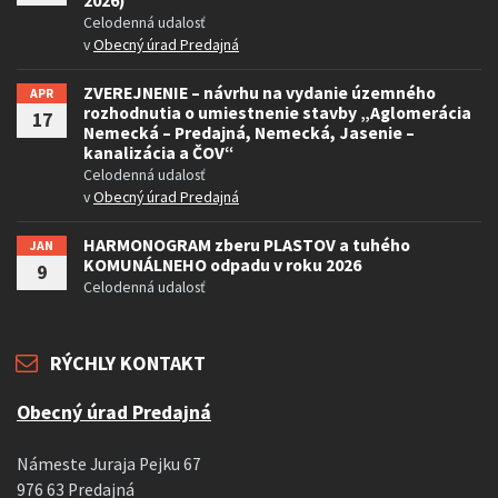
2026)
Celodenná udalosť
v
Obecný úrad Predajná
ZVEREJNENIE – návrhu na vydanie územného
APR
rozhodnutia o umiestnenie stavby „Aglomerácia
17
Nemecká – Predajná, Nemecká, Jasenie –
kanalizácia a ČOV“
Celodenná udalosť
v
Obecný úrad Predajná
HARMONOGRAM zberu PLASTOV a tuhého
JAN
KOMUNÁLNEHO odpadu v roku 2026
9
Celodenná udalosť
RÝCHLY KONTAKT
Obecný úrad Predajná
Námeste Juraja Pejku 67
976 63 Predajná