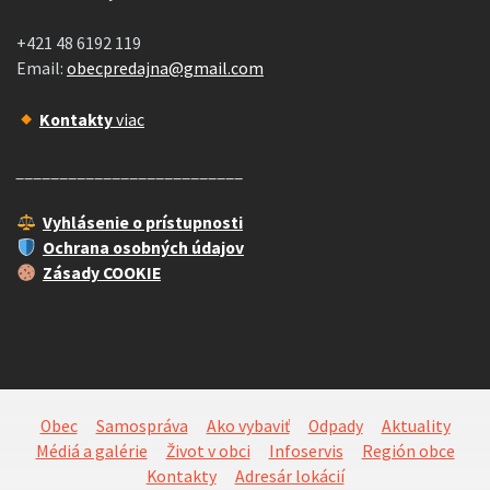
+421 48 6192 119
Email:
obecpredajna@gmail.com
Kontakty
viac
__________________________
Vyhlásenie o prístupnosti
Ochrana osobných údajov
Zásady COOKIE
Obec
Samospráva
Ako vybaviť
Odpady
Aktuality
Médiá a galérie
Život v obci
Infoservis
Región obce
Kontakty
Adresár lokácií