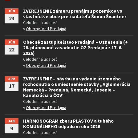
ZVEREJNENIE zámeru prenájmu pozemkov vo
JÚN
vlastníctve obce pre žiadateľa Šimon Švantner
23
Celodenná udalosť
v
Obecný úrad Predajná
Obecné zastupiteľstvo Predajná – Uznesenia (+
JÚN
28. plánované zasadnutie OZ Predajná z 17. 6.
22
2026)
Celodenná udalosť
v
Obecný úrad Predajná
ZVEREJNENIE – návrhu na vydanie územného
APR
rozhodnutia o umiestnenie stavby „Aglomerácia
17
Nemecká – Predajná, Nemecká, Jasenie –
kanalizácia a ČOV“
Celodenná udalosť
v
Obecný úrad Predajná
HARMONOGRAM zberu PLASTOV a tuhého
JAN
KOMUNÁLNEHO odpadu v roku 2026
9
Celodenná udalosť