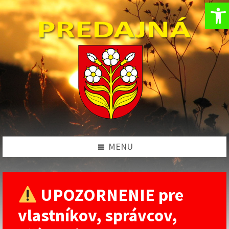
Op
Preskočiť
Preskočiť
Preskočiť
na
na
na
obsah
ľavý
pätičku
panel
MENU
UPOZORNENIE pre
vlastníkov, správcov,