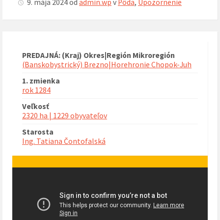
9. mája 2024
od
admin.wp
v
Pôda
,
Upozornenie
PREDAJNÁ: (Kraj) Okres|Región Mikroregión
(Banskobystrický) Brezno|Horehronie Chopok-Juh
1. zmienka
rok 1284
Veľkosť
2320 ha | 1229 obyvateľov
Starosta
Ing. Tatiana Čontofalská