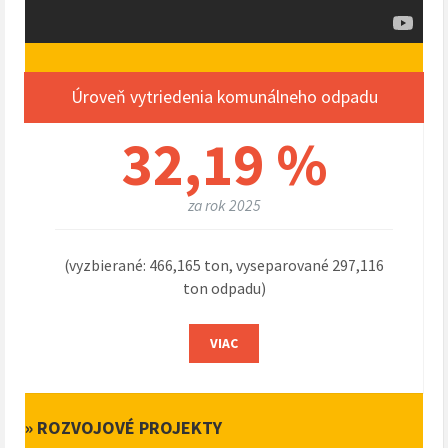
Úroveň vytriedenia komunálneho odpadu
32,19 %
za rok 2025
(vyzbierané: 466,165 ton, vyseparované 297,116
ton odpadu)
VIAC
» ROZVOJOVÉ PROJEKTY