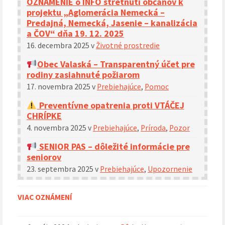
OZNÁMENIE o INFO stretnutí občanov k
projektu „Aglomerácia Nemecká –
Predajná, Nemecká, Jasenie – kanalizácia
a ČOV“ dňa 19. 12. 2025
16. decembra 2025
v
Životné prostredie
Obec Valaská – Transparentný účet pre
rodiny zasiahnuté požiarom
17. novembra 2025
v
Prebiehajúce
,
Pomoc
Preventívne opatrenia proti VTÁČEJ
CHRÍPKE
4. novembra 2025
v
Prebiehajúce
,
Príroda
,
Pozor
SENIOR PAS – dôležité informácie pre
seniorov
23. septembra 2025
v
Prebiehajúce
,
Upozornenie
VIAC OZNÁMENÍ