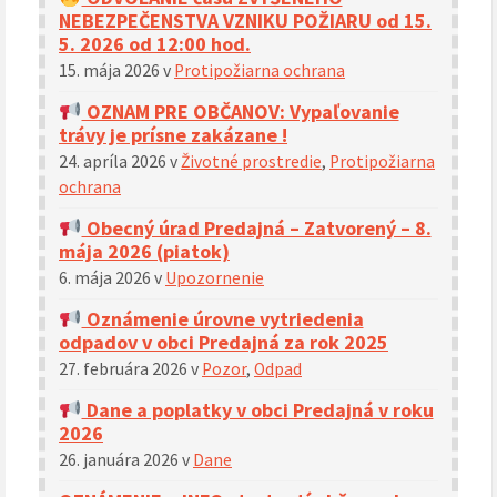
NEBEZPEČENSTVA VZNIKU POŽIARU od 15.
5. 2026 od 12:00 hod.
15. mája 2026
v
Protipožiarna ochrana
OZNAM PRE OBČANOV: Vypaľovanie
trávy je prísne zakázane !
24. apríla 2026
v
Životné prostredie
,
Protipožiarna
ochrana
Obecný úrad Predajná – Zatvorený – 8.
mája 2026 (piatok)
6. mája 2026
v
Upozornenie
Oznámenie úrovne vytriedenia
odpadov v obci Predajná za rok 2025
27. februára 2026
v
Pozor
,
Odpad
Dane a poplatky v obci Predajná v roku
2026
26. januára 2026
v
Dane