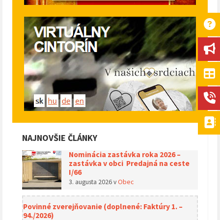
NAJNOVŠIE ČLÁNKY
Nominácia zastávka roka 2026 –
zastávka v obci Predajná na ceste
I/66
3. augusta 2026
v
Obec
Povinné zverejňovanie (doplnené: Faktúry 1. –
94./2026)