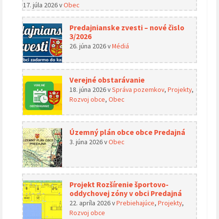
17. júla 2026
v
Obec
Predajnianske zvesti – nové čislo
3/2026
26. júna 2026
v
Médiá
Verejné obstarávanie
18. júna 2026
v
Správa pozemkov
,
Projekty
,
Rozvoj obce
,
Obec
Územný plán obce obce Predajná
3. júna 2026
v
Obec
Projekt Rozšírenie športovo-
oddychovej zóny v obci Predajná
22. apríla 2026
v
Prebiehajúce
,
Projekty
,
Rozvoj obce