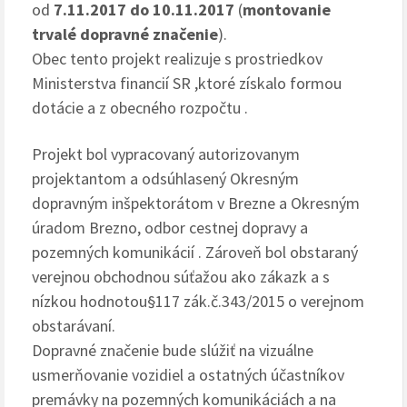
od
7.11.2017 do 10.11.2017
(
montovanie
trvalé dopravné značenie
).
Obec tento projekt realizuje s prostriedkov
Ministerstva financií SR ,ktoré získalo formou
dotácie a z obecného rozpočtu .
Projekt bol vypracovaný autorizovanym
projektantom a odsúhlasený Okresným
dopravným inšpektorátom v Brezne a Okresným
úradom Brezno, odbor cestnej dopravy a
pozemných komunikácií . Zároveň bol obstaraný
verejnou obchodnou súťažou ako zákazk a s
nízkou hodnotou§117 zák.č.343/2015 o verejnom
obstarávaní.
Dopravné značenie bude slúžiť na vizuálne
usmerňovanie vozidiel a ostatných účastníkov
premávky na pozemných komunikáciách a na