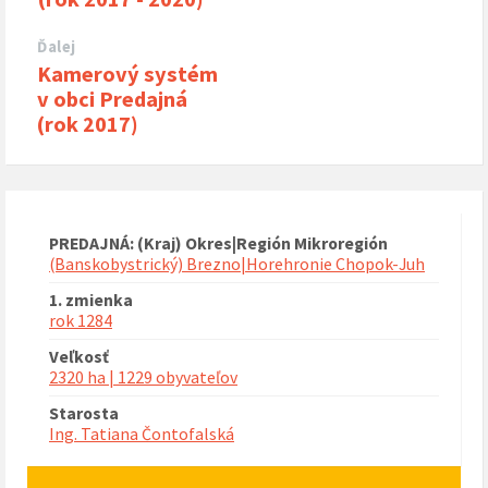
Ďalej
Kamerový systém
v obci Predajná
(rok 2017)
PREDAJNÁ: (Kraj) Okres|Región Mikroregión
(Banskobystrický) Brezno|Horehronie Chopok-Juh
1. zmienka
rok 1284
Veľkosť
2320 ha | 1229 obyvateľov
Starosta
Ing. Tatiana Čontofalská