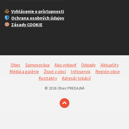
Vyhlásenie o prístupnosti
Ochrana osobných údajov
Zásady COOKIE
Obec
Samospráva
Ako vybaviť
Odpady
Aktuality
Médiá a galérie
Život v obci
Infoservis
Región obce
Kontakty
Adresár lokácií
© 2026 Obec PREDAJNÁ