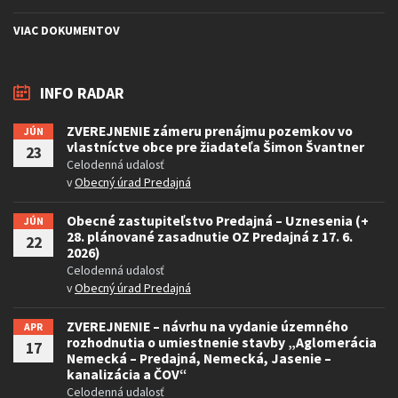
VIAC DOKUMENTOV
INFO RADAR
ZVEREJNENIE zámeru prenájmu pozemkov vo
JÚN
vlastníctve obce pre žiadateľa Šimon Švantner
23
Celodenná udalosť
v
Obecný úrad Predajná
Obecné zastupiteľstvo Predajná – Uznesenia (+
JÚN
28. plánované zasadnutie OZ Predajná z 17. 6.
22
2026)
Celodenná udalosť
v
Obecný úrad Predajná
ZVEREJNENIE – návrhu na vydanie územného
APR
rozhodnutia o umiestnenie stavby „Aglomerácia
17
Nemecká – Predajná, Nemecká, Jasenie –
kanalizácia a ČOV“
Celodenná udalosť