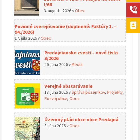
I/66
3. augusta 2026
v
Obec
Povinné zverejňovanie (doplnené: Faktúry 1. –
94./2026)
17. júla 2026
v
Obec
Predajnianske zvesti – nové čislo
3/2026
26. júna 2026
v
Médiá
Verejné obstarávanie
18. júna 2026
v
Správa pozemkov
,
Projekty
,
Rozvoj obce
,
Obec
Územný plán obce obce Predajná
3. júna 2026
v
Obec