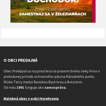
O OBCI PREDAJNÁ
Obec Predajná sa rozprestiera na pravom brehu rieky Hron v
prekrásnej prírode ochranného pásma Národného parku
Nízke Tatry medzi Banskou Bystricou a Breznom.
Od roku
1991
funguje ako
samospráva.
Malebná obec v srdci Horehronia