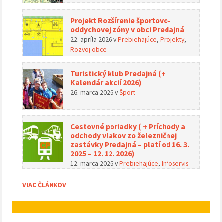
Projekt Rozšírenie športovo-
oddychovej zóny v obci Predajná
22. apríla 2026
v
Prebiehajúce
,
Projekty
,
Rozvoj obce
Turistický klub Predajná (+
Kalendár akcií 2026)
26. marca 2026
v
Šport
Cestovné poriadky ( + Príchody a
odchody vlakov zo železničnej
zastávky Predajná – platí od 16. 3.
2025 – 12. 12. 2026)
12. marca 2026
v
Prebiehajúce
,
Infoservis
VIAC ČLÁNKOV