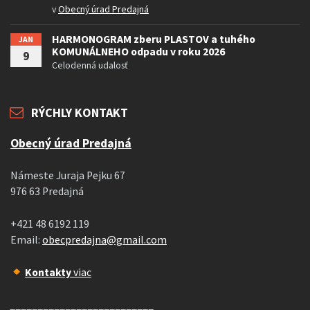
v
Obecný úrad Predajná
HARMONOGRAM zberu PLASTOV a tuhého
JAN
KOMUNÁLNEHO odpadu v roku 2026
9
Celodenná udalosť
RÝCHLY KONTAKT
Obecný úrad Predajná
Námeste Juraja Pejku 67
976 63 Predajná
+421 48 6192 119
Email:
obecpredajna@gmail.com
Kontakty
viac
__________________________