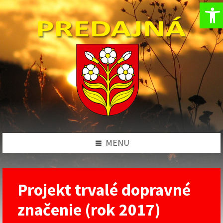
Op
Preskočiť
Preskočiť
Preskočiť
na
na
na
obsah
ľavý
pätičku
panel
MENU
Projekt trvalé dopravné
značenie (rok 2017)