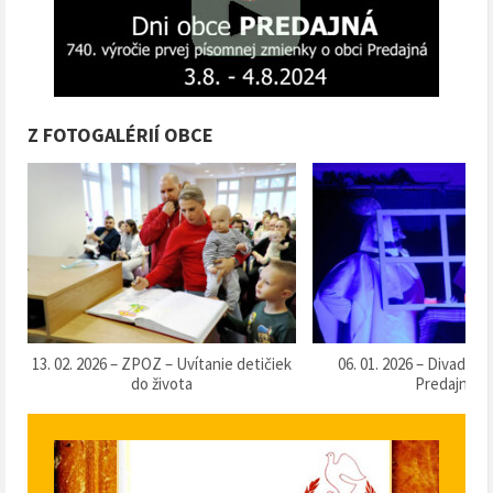
Z FOTOGALÉRIÍ OBCE
k
06. 01. 2026 – Divadlo „Táračky“ v
13. 12. 2025 – Súťaž o 
Predajnej
klobásu 2025“ v Pr