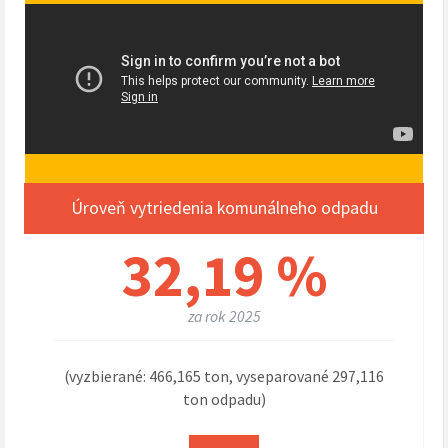
Úroveň vytriedenia komunálneho odpadu
32,19 %
za rok 2025
(vyzbierané: 466,165 ton, vyseparované 297,116
ton odpadu)