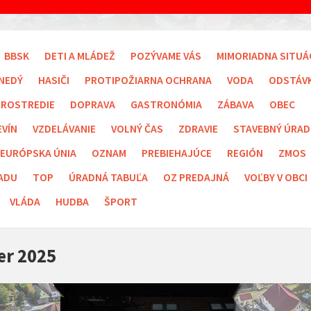
BBSK
DETI A MLÁDEŽ
POZÝVAME VÁS
MIMORIADNA SITUÁ
NEDÝ
HASIČI
PROTIPOŽIARNA OCHRANA
VODA
ODSTÁV
PROSTREDIE
DOPRAVA
GASTRONÓMIA
ZÁBAVA
OBEC
EVÍN
VZDELÁVANIE
VOLNÝ ČAS
ZDRAVIE
STAVEBNÝ ÚRAD
EURÓPSKA ÚNIA
OZNAM
PREBIEHAJÚCE
REGIÓN
ZMOS
ADU
TOP
ÚRADNÁ TABUĽA
OZ PREDAJNÁ
VOĽBY V OBCI
VLÁDA
HUDBA
ŠPORT
r 2025