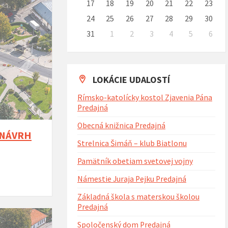
17
18
19
20
21
22
23
24
25
26
27
28
29
30
31
1
2
3
4
5
6
Naspäť
na
kalendárne
dni
LOKÁCIE UDALOSTÍ
Rímsko-katolícky kostol Zjavenia Pána
Predajná
Obecná knižnica Predajná
– NÁVRH
Strelnica Šimáň – klub Biatlonu
Pamätník obetiam svetovej vojny
Námestie Juraja Pejku Predajná
Základná škola s materskou školou
Predajná
Spoločenský dom Predajná