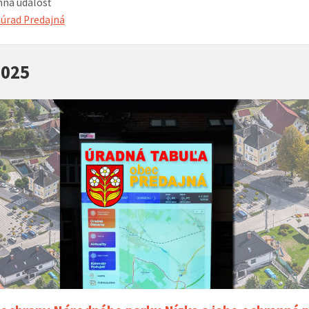
ná udalosť
úrad Predajná
2025