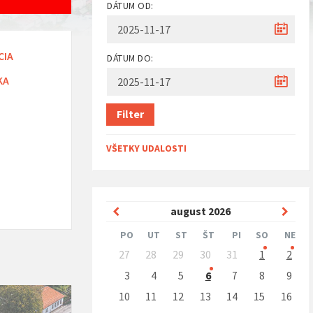
DÁTUM OD:
CIA
DÁTUM DO:
KA
Filter
VŠETKY UDALOSTI
Predchádzajúci
Nasle
august
2026
mesiac
mesi
PO
UT
ST
ŠT
PI
SO
NE
Preskočit
27
28
29
30
31
1
2
kalendárne
dni
3
4
5
6
7
8
9
10
11
12
13
14
15
16