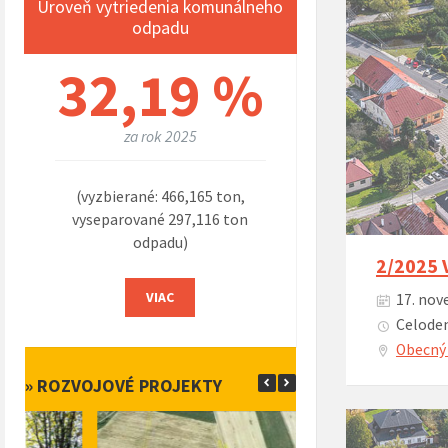
Úroveň vytriedenia komunálneho
odpadu
32,19 %
za rok 2025
(vyzbierané: 466,165 ton,
vyseparované 297,116 ton
odpadu)
2/2025 
VIAC
17. nov
Celoden
Obecný 
» ROZVOJOVÉ PROJEKTY