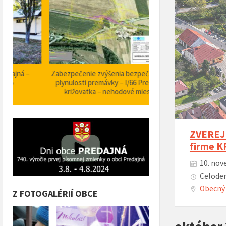
Zabezpečenie zvýšenia bezpečnosti a
Projekt Podpora opatrení
plynulosti premávky – I/66 Predajná
bezpečnosti dopravy a 
križovatka – nehodové miesto
orientačného informačné
obci Predajná (rok
ZVEREJN
firme K
10. nov
Celoden
Obecný 
Z FOTOGALÉRIÍ OBCE