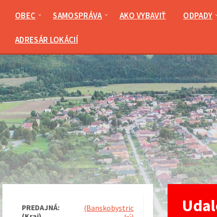
Preskočiť
Preskočiť
Preskočiť
Preskočiť
na
na
na
na
OBEC
SAMOSPRÁVA
AKO VYBAVIŤ
ODPADY
obsah
ľavý
pravý
pätičku
panel
panel
ADRESÁR LOKÁCIÍ
Udal
PREDAJNÁ:
(Banskobystric
(Kraj)