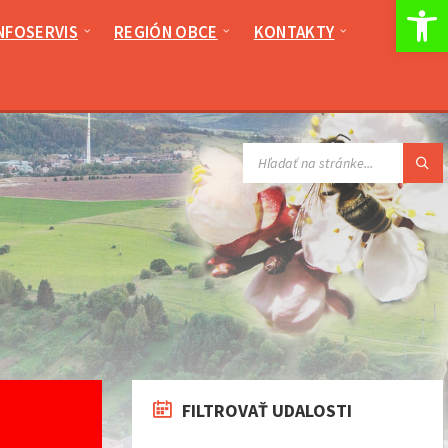
Op
NFOSERVIS
REGIÓN OBCE
KONTAKTY
VYHĽADÁVANIE:
FILTROVAŤ UDALOSTI