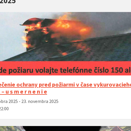
 2025
MDD 2
spojen
ý hlas organu
02. 12. 2025 – Posedenie seniorov pri
14. 11. 2025 –
otvor
kapustnici
Hrone
šport
oddyc
Príďte si
radosti 
zábavy n
čenie ochrany pred požiarmi v čase vykurovacieh
ihrisko
– u s m e r n e n i e
óbra 2025 - 23. novembra 2025
22:00