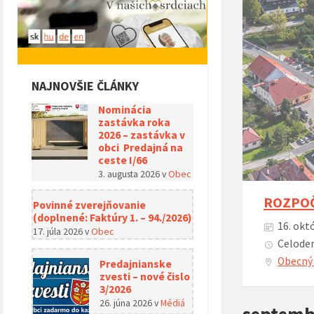
NAJNOVŠIE ČLÁNKY
Nominácia
zastávka roka
2026 – zastávka v
obci Predajná na
ceste I/66
3. augusta 2026
v
Obec
ROZPOČE
Povinné zverejňovanie
(doplnené: Faktúry 1. – 94./2026)
16. okt
17. júla 2026
v
Obec
Celoden
Obecný 
Predajnianske
zvesti – nové čislo
3/2026
26. júna 2026
v
Médiá
septemb