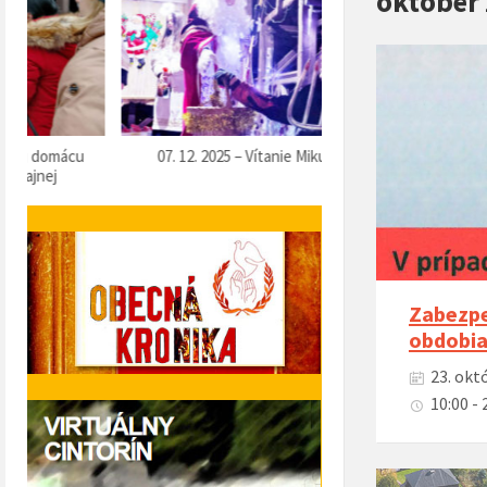
október
07. 12. 2025 – Vítanie Mikuláša
05. 12. 2025 – Predvianočn
Zabezpe
obdobia 
23. okt
10:00 - 