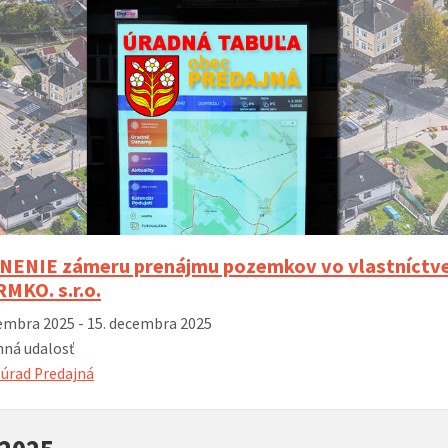
 k zvyšovaniu
Nové autobusové zastávky I/66 (rok
Rozširenie ci
vybudovanie
2023)
ho systému v
 2023)
ENIE zámeru prenájmu pozemkov vo vlastníctv
RMKO. s.r.o.
embra 2025 - 15. decembra 2025
ná udalosť
úrad Predajná