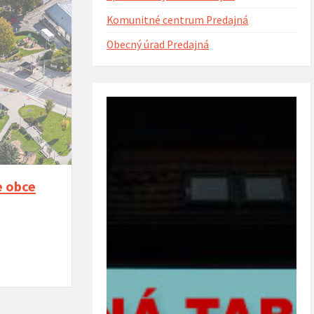
Komunitné centrum Predajná
Obecný úrad Predajná
ntorína s urnovým hájom
Projekt Riešenie migračných výziev v
(rok 2023)
obci Predajná (rok 2022 – 2023)
e obce