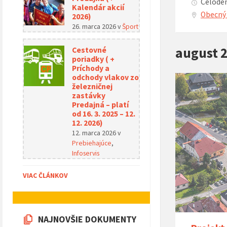
Celoden
Kalendár akcií
Obecný 
2026)
26. marca 2026
v
Šport
august 
Cestovné
poriadky ( +
Príchody a
odchody vlakov zo
železničnej
zastávky
Predajná – platí
od 16. 3. 2025 – 12.
12. 2026)
12. marca 2026
v
Prebiehajúce
,
Infoservis
VIAC ČLÁNKOV
NAJNOVŠIE DOKUMENTY