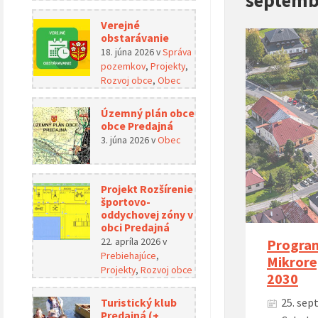
Verejné
obstarávanie
18. júna 2026
v
Správa
pozemkov
,
Projekty
,
Rozvoj obce
,
Obec
Územný plán obce
obce Predajná
3. júna 2026
v
Obec
Projekt Rozšírenie
športovo-
oddychovej zóny v
obci Predajná
22. apríla 2026
v
Program
Prebiehajúce
,
Mikrore
Projekty
,
Rozvoj obce
2030
Turistický klub
25. sep
Predajná (+