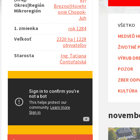
ký)
Okres|Región
Brezno|Horehr
Mikroregión
onie Chopok-
Juh
VŠETKO
1. zmienka
rok 1284
MEDVEĎ H
Veľkosť
2320 ha | 1229
obyvateľov
ŽIVOTNÉ 
Starosta
Ing. Tatiana
VÝRUB DR
Čontofalská
POZOR
ZBER ODP
KULTÚRA
novembe