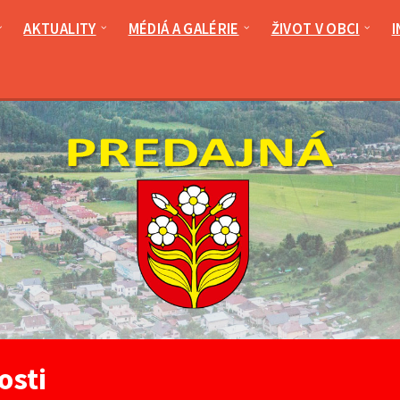
AKTUALITY
MÉDIÁ A GALÉRIE
ŽIVOT V OBCI
I
osti