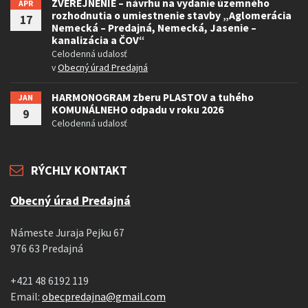
ZVEREJNENIE – návrhu na vydanie územného
APR
rozhodnutia o umiestnenie stavby „Aglomerácia
17
Nemecká – Predajná, Nemecká, Jasenie –
kanalizácia a ČOV“
Celodenná udalosť
v
Obecný úrad Predajná
HARMONOGRAM zberu PLASTOV a tuhého
JAN
KOMUNÁLNEHO odpadu v roku 2026
9
Celodenná udalosť
RÝCHLY KONTAKT
Obecný úrad Predajná
Námeste Juraja Pejku 67
976 63 Predajná
+421 48 6192 119
Email:
obecpredajna@gmail.com