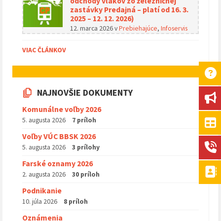
odchody vlakov zo železničnej
zastávky Predajná – platí od 16. 3.
2025 – 12. 12. 2026)
12. marca 2026
v
Prebiehajúce
,
Infoservis
VIAC ČLÁNKOV
NAJNOVŠIE DOKUMENTY
Komunálne voľby 2026
5. augusta 2026
7 príloh
Voľby VÚC BBSK 2026
5. augusta 2026
3 prílohy
Farské oznamy 2026
2. augusta 2026
30 príloh
Podnikanie
10. júla 2026
8 príloh
Oznámenia