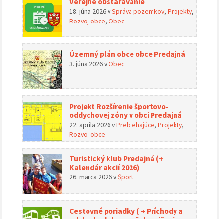
Verejné obstarávanie
18. júna 2026
v
Správa pozemkov
,
Projekty
,
Rozvoj obce
,
Obec
Územný plán obce obce Predajná
3. júna 2026
v
Obec
Projekt Rozšírenie športovo-
oddychovej zóny v obci Predajná
22. apríla 2026
v
Prebiehajúce
,
Projekty
,
Rozvoj obce
Turistický klub Predajná (+
Kalendár akcií 2026)
26. marca 2026
v
Šport
Cestovné poriadky ( + Príchody a