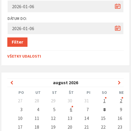
DÁTUM DO:
Filter
VŠETKY UDALOSTI
Predchádzajúci
Nasle
august
2026
mesiac
mesi
PO
UT
ST
ŠT
PI
SO
NE
Preskočit
27
28
29
30
31
1
2
kalendárne
dni
3
4
5
6
7
8
9
10
11
12
13
14
15
16
17
18
19
20
21
22
23