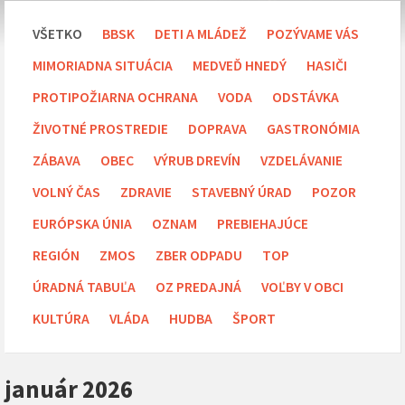
VŠETKO
BBSK
DETI A MLÁDEŽ
POZÝVAME VÁS
MIMORIADNA SITUÁCIA
MEDVEĎ HNEDÝ
HASIČI
PROTIPOŽIARNA OCHRANA
VODA
ODSTÁVKA
ŽIVOTNÉ PROSTREDIE
DOPRAVA
GASTRONÓMIA
ZÁBAVA
OBEC
VÝRUB DREVÍN
VZDELÁVANIE
VOLNÝ ČAS
ZDRAVIE
STAVEBNÝ ÚRAD
POZOR
EURÓPSKA ÚNIA
OZNAM
PREBIEHAJÚCE
REGIÓN
ZMOS
ZBER ODPADU
TOP
ÚRADNÁ TABUĽA
OZ PREDAJNÁ
VOĽBY V OBCI
KULTÚRA
VLÁDA
HUDBA
ŠPORT
január 2026