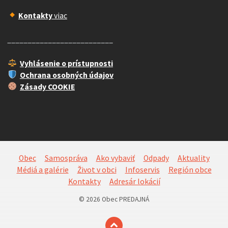
Kontakty
viac
__________________________
Vyhlásenie o prístupnosti
Ochrana osobných údajov
Zásady COOKIE
Obec
Samospráva
Ako vybaviť
Odpady
Aktuality
Médiá a galérie
Život v obci
Infoservis
Región obce
Kontakty
Adresár lokácií
© 2026 Obec PREDAJNÁ