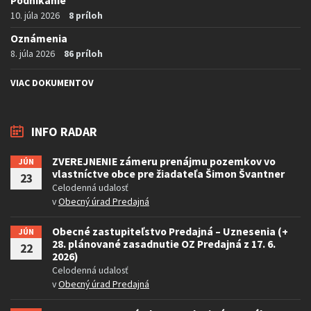
Podnikanie
10. júla 2026
8 príloh
Oznámenia
8. júla 2026
86 príloh
VIAC DOKUMENTOV
INFO RADAR
ZVEREJNENIE zámeru prenájmu pozemkov vo
JÚN
vlastníctve obce pre žiadateľa Šimon Švantner
23
Celodenná udalosť
v
Obecný úrad Predajná
Obecné zastupiteľstvo Predajná – Uznesenia (+
JÚN
28. plánované zasadnutie OZ Predajná z 17. 6.
22
2026)
Celodenná udalosť
v
Obecný úrad Predajná