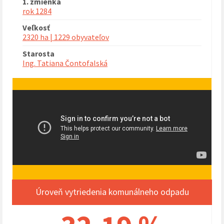
1. zmienka
rok 1284
Veľkosť
2320 ha | 1229 obyvateľov
Starosta
Ing. Tatiana Čontofalská
Úroveň vytriedenia komunálneho odpadu