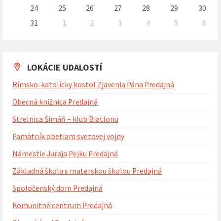
24
25
26
27
28
29
30
31
1
2
3
4
5
6
Naspäť
na
kalendárne
dni
LOKÁCIE UDALOSTÍ
Rímsko-katolícky kostol Zjavenia Pána Predajná
Obecná knižnica Predajná
Strelnica Šimáň – klub Biatlonu
Pamätník obetiam svetovej vojny
Námestie Juraja Pejku Predajná
Základná škola s materskou školou Predajná
Spoločenský dom Predajná
Komunitné centrum Predajná