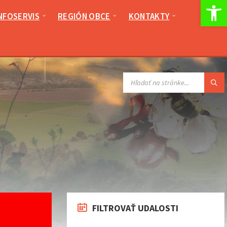
Op
NFOSERVIS
REGIÓN OBCE
KONTAKTY
VYHĽADÁVANIE:
FILTROVAŤ UDALOSTI