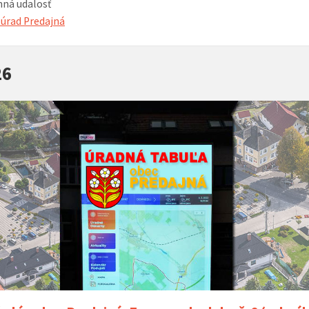
ná udalosť
úrad Predajná
26