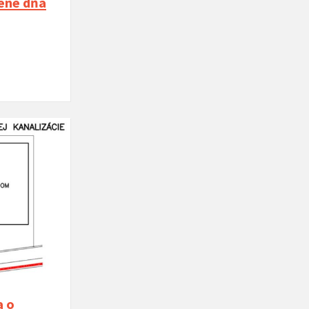
lené dňa
a o