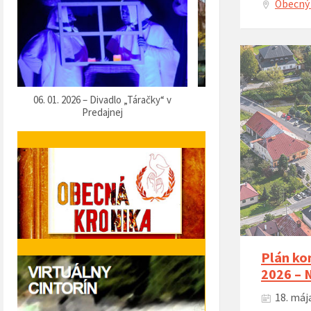
Obecný 
07. 12. 2025 – Vítanie Mikuláša
05. 12. 2025 – Predvianočn
Plán kon
2026 –
18. mája