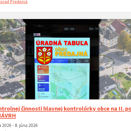
úrad Predajná
MDD 2
spojen
ý hlas organu
02. 12. 2025 – Posedenie seniorov pri
14. 11. 2025 –
otvor
kapustnici
Hrone
šport
oddyc
Príďte si
radosti 
zábavy n
ihrisko
trolnej činnosti hlavnej kontrolórky obce na II. p
 NÁVRH
 2026 - 8. júna 2026