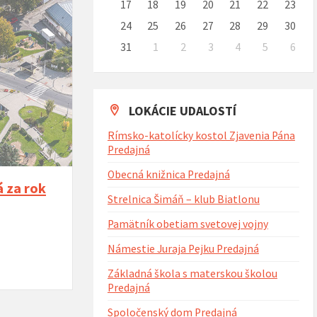
17
18
19
20
21
22
23
24
25
26
27
28
29
30
31
1
2
3
4
5
6
Naspäť
na
kalendárne
dni
LOKÁCIE UDALOSTÍ
Rímsko-katolícky kostol Zjavenia Pána
Predajná
Obecná knižnica Predajná
 za rok
Strelnica Šimáň – klub Biatlonu
Pamätník obetiam svetovej vojny
Námestie Juraja Pejku Predajná
Základná škola s materskou školou
Predajná
Spoločenský dom Predajná