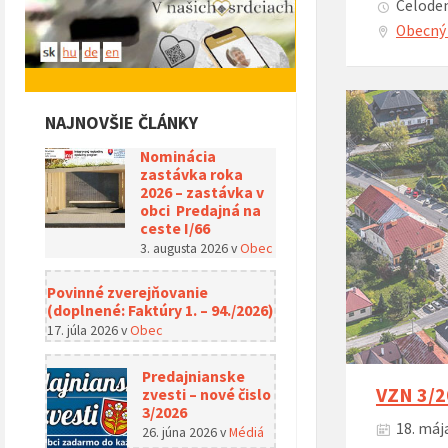
Celoden
Obecný 
NAJNOVŠIE ČLÁNKY
Nominácia
zastávka roka
2026 – zastávka v
obci Predajná na
ceste I/66
3. augusta 2026
v
Obec
Povinné zverejňovanie
(doplnené: Faktúry 1. – 94./2026)
17. júla 2026
v
Obec
Predajnianske
VZN 3/2
zvesti – nové čislo
3/2026
18. mája
26. júna 2026
v
Médiá