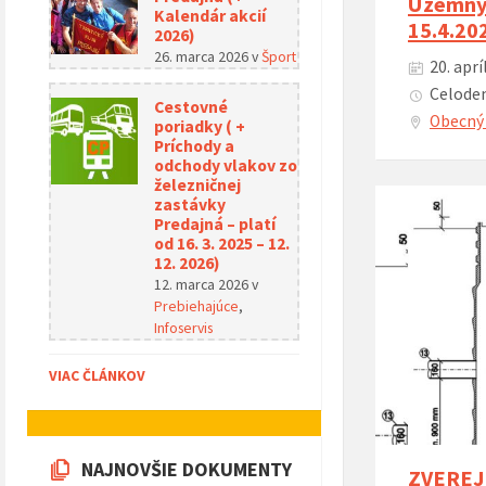
Územný 
Kalendár akcií
15.4.20
2026)
26. marca 2026
v
Šport
20. aprí
Celoden
Cestovné
Obecný 
poriadky ( +
Príchody a
odchody vlakov zo
železničnej
zastávky
Predajná – platí
od 16. 3. 2025 – 12.
12. 2026)
12. marca 2026
v
Prebiehajúce
,
Infoservis
VIAC ČLÁNKOV
NAJNOVŠIE DOKUMENTY
ZVEREJN