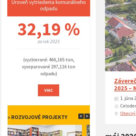
Úroveň vytriedenia komunálneho
odpadu
32,19 %
za rok 2025
(vyzbierané: 466,165 ton,
vyseparované 297,116 ton
odpadu)
Závereč
2025 –
VIAC
1. júna 
Celoden
Obecný 
» ROZVOJOVÉ PROJEKTY