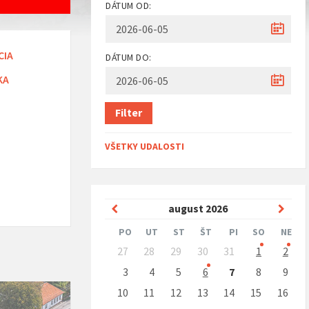
DÁTUM OD:
CIA
DÁTUM DO:
KA
Filter
VŠETKY UDALOSTI
Predchádzajúci
Nasle
august
2026
mesiac
mesi
PO
UT
ST
ŠT
PI
SO
NE
Preskočit
27
28
29
30
31
1
2
kalendárne
dni
3
4
5
6
7
8
9
10
11
12
13
14
15
16