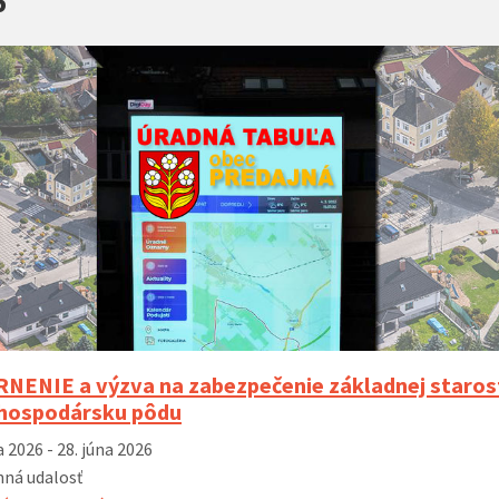
6
 k zvyšovaniu
Nové autobusové zastávky I/66 (rok
Rozširenie ci
vybudovanie
2023)
ho systému v
 2023)
ENIE a výzva na zabezpečenie základnej starost
hospodársku pôdu
a 2026 - 28. júna 2026
ná udalosť