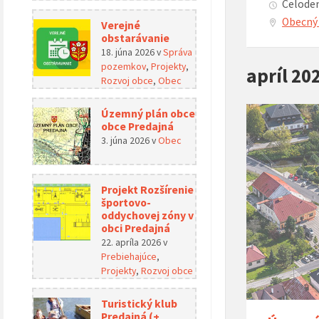
Celoden
Obecný 
Verejné
obstarávanie
18. júna 2026
v
Správa
pozemkov
,
Projekty
,
apríl 20
Rozvoj obce
,
Obec
Územný plán obce
obce Predajná
3. júna 2026
v
Obec
Projekt Rozšírenie
športovo-
oddychovej zóny v
obci Predajná
22. apríla 2026
v
Prebiehajúce
,
Projekty
,
Rozvoj obce
Turistický klub
Predajná (+