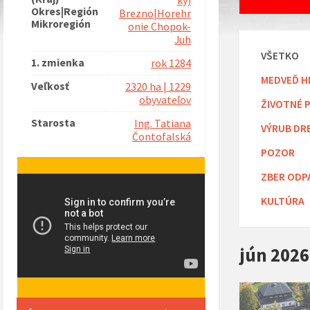
ký)
Okres|Región
Brezno|Horehr
Mikroregión
onie Chopok-
Juh
VŠETKO
1. zmienka
rok 1284
MEDVEĎ H
Veľkosť
2320 ha | 1229
obyvateľov
ŽIVOTNÉ 
Starosta
Ing. Tatiana
VÝRUB DR
Čontofalská
POZOR
ZBER ODP
KULTÚRA
jún 2026