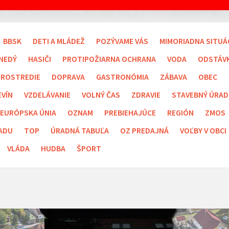
BBSK
DETI A MLÁDEŽ
POZÝVAME VÁS
MIMORIADNA SITUÁ
NEDÝ
HASIČI
PROTIPOŽIARNA OCHRANA
VODA
ODSTÁV
PROSTREDIE
DOPRAVA
GASTRONÓMIA
ZÁBAVA
OBEC
EVÍN
VZDELÁVANIE
VOLNÝ ČAS
ZDRAVIE
STAVEBNÝ ÚRAD
EURÓPSKA ÚNIA
OZNAM
PREBIEHAJÚCE
REGIÓN
ZMOS
ADU
TOP
ÚRADNÁ TABUĽA
OZ PREDAJNÁ
VOĽBY V OBCI
VLÁDA
HUDBA
ŠPORT