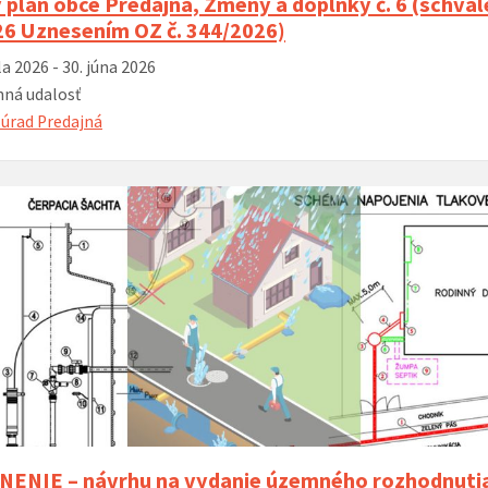
plán obce Predajná, Zmeny a doplnky č. 6 (schvá
26 Uznesením OZ č. 344/2026)
la 2026 - 30. júna 2026
ná udalosť
úrad Predajná
ENIE – návrhu na vydanie územného rozhodnuti