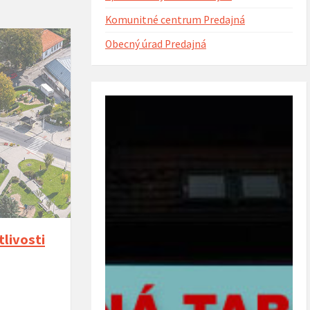
Komunitné centrum Predajná
Obecný úrad Predajná
ntorína s urnovým hájom
Projekt Riešenie migračných výziev v
(rok 2023)
obci Predajná (rok 2022 – 2023)
livosti