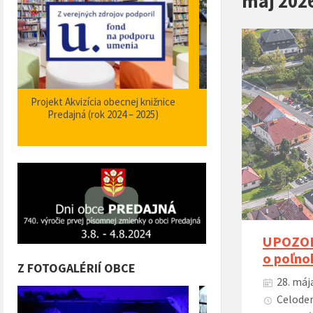
máj 202
Zabezpečenie zvýšenia bezpečnosti a
Projekt Podpora opatrení
plynulosti premávky – I/66 Predajná
bezpečnosti dopravy a 
križovatka – nehodové miesto
orientačného informačné
obci Predajná (rok
UPOZORN
o poľno
Z FOTOGALÉRIÍ OBCE
28. máj
Celoden