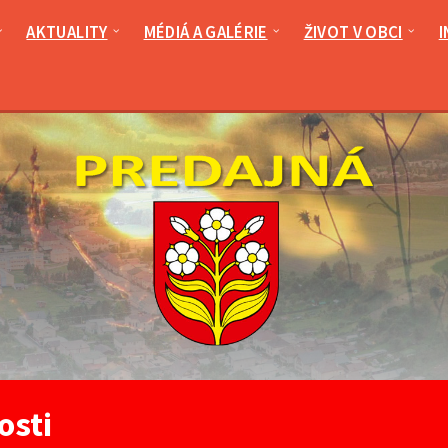
AKTUALITY
MÉDIÁ A GALÉRIE
ŽIVOT V OBCI
I
osti