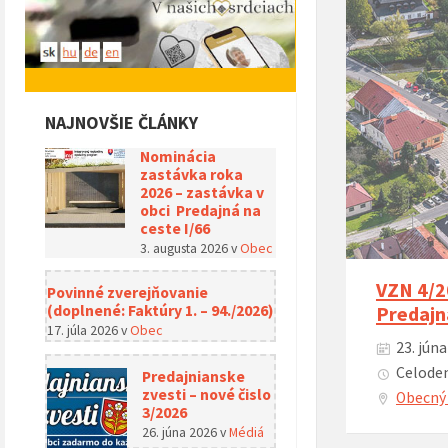
NAJNOVŠIE ČLÁNKY
Nominácia
zastávka roka
2026 – zastávka v
obci Predajná na
ceste I/66
3. augusta 2026
v
Obec
VZN 4/2
Povinné zverejňovanie
(doplnené: Faktúry 1. – 94./2026)
Predajn
17. júla 2026
v
Obec
23. júna
Celoden
Predajnianske
zvesti – nové čislo
Obecný 
3/2026
26. júna 2026
v
Médiá