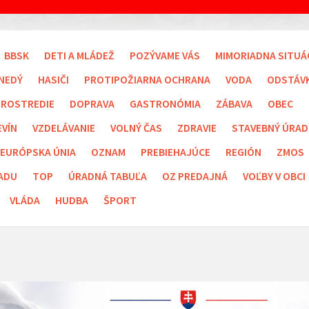
BBSK
DETI A MLÁDEŽ
POZÝVAME VÁS
MIMORIADNA SITUÁ
NEDÝ
HASIČI
PROTIPOŽIARNA OCHRANA
VODA
ODSTÁV
PROSTREDIE
DOPRAVA
GASTRONÓMIA
ZÁBAVA
OBEC
EVÍN
VZDELÁVANIE
VOLNÝ ČAS
ZDRAVIE
STAVEBNÝ ÚRAD
EURÓPSKA ÚNIA
OZNAM
PREBIEHAJÚCE
REGIÓN
ZMOS
ADU
TOP
ÚRADNÁ TABUĽA
OZ PREDAJNÁ
VOĽBY V OBCI
VLÁDA
HUDBA
ŠPORT