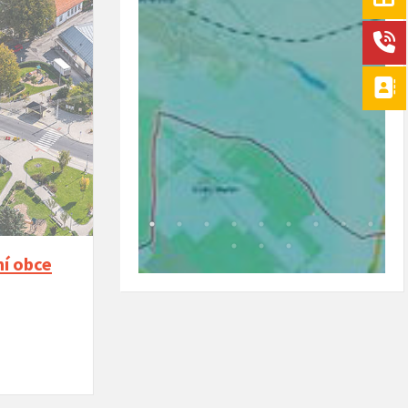
mí obce