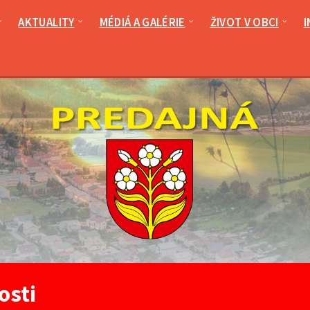
AKTUALITY
MÉDIÁ A GALÉRIE
ŽIVOT V OBCI
I
osti