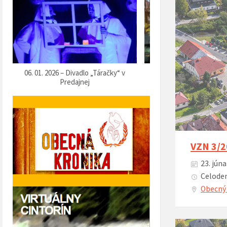
07. 12. 2025 – Vítanie Mikuláša
05. 12. 2025 – Predvianočn
VZN 3/2
23. júna
Celoden
Obecný 