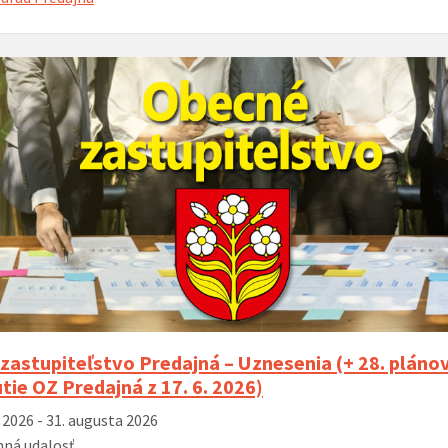
zastupiteľstvo Predajná – Uznesenia (+ 28. pláno
tie OZ Predajná z 17. 6. 2026)
a 2026 - 31. augusta 2026
ná udalosť