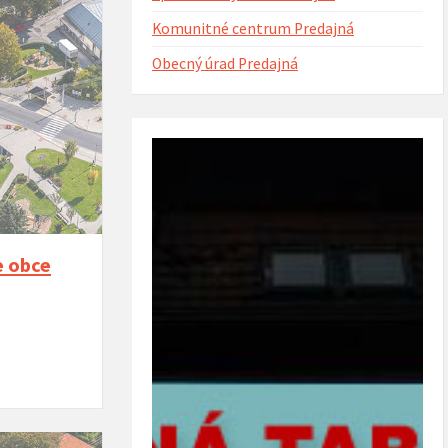
Komunitné centrum Predajná
Obecný úrad Predajná
ntorína s urnovým hájom
Projekt Riešenie migračných výziev v
(rok 2023)
obci Predajná (rok 2022 – 2023)
e obce