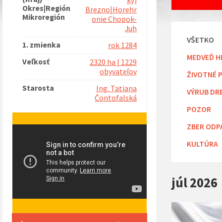
ký)
Okres|Región
Brezno|Horehr
Mikroregión
onie Chopok-
Juh
VŠETKO
1. zmienka
rok 1284
MEDVEĎ H
Veľkosť
2320 ha | 1229
obyvateľov
ŽIVOTNÉ 
Starosta
Ing. Tatiana
VÝRUB DR
Čontofalská
POZOR
ZBER ODP
KULTÚRA
júl 2026