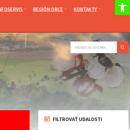
Op
NFOSERVIS
REGIÓN OBCE
KONTAKTY
VYHĽADÁVANIE:
FILTROVAŤ UDALOSTI