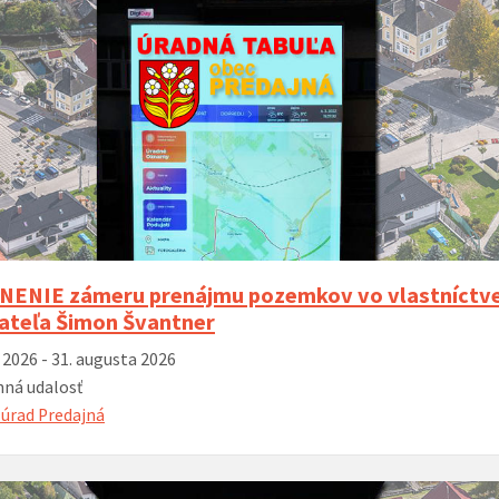
 k zvyšovaniu
Nové autobusové zastávky I/66 (rok
Rozširenie ci
vybudovanie
2023)
ho systému v
 2023)
ENIE zámeru prenájmu pozemkov vo vlastníctv
dateľa Šimon Švantner
a 2026 - 31. augusta 2026
ná udalosť
úrad Predajná