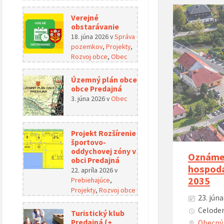
Verejné
obstarávanie
18. júna 2026
v
Správa
pozemkov
,
Projekty
,
Rozvoj obce
,
Obec
Územný plán obce
obce Predajná
3. júna 2026
v
Obec
Projekt Rozšírenie
športovo-
oddychovej zóny v
Oznámen
obci Predajná
hospodá
22. apríla 2026
v
2035
Prebiehajúce
,
Projekty
,
Rozvoj obce
23. júna
Celoden
Turistický klub
Predajná (+
Obecný 