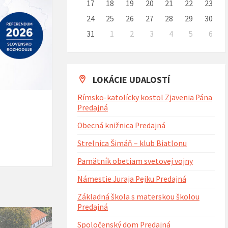
17
18
19
20
21
22
23
24
25
26
27
28
29
30
31
1
2
3
4
5
6
Naspäť
na
kalendárne
dni
LOKÁCIE UDALOSTÍ
Rímsko-katolícky kostol Zjavenia Pána
Predajná
Obecná knižnica Predajná
Strelnica Šimáň – klub Biatlonu
Pamätník obetiam svetovej vojny
Námestie Juraja Pejku Predajná
Základná škola s materskou školou
Predajná
Spoločenský dom Predajná