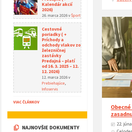
Kalendár akcií
2026)
26. marca 2026
v
Šport
Cestovné
poriadky ( +
Príchody a
odchody vlakov zo
železničnej
zastávky
Predajná – platí
od 16. 3. 2025 – 12.
12. 2026)
12. marca 2026
v
Prebiehajúce
,
Infoservis
VIAC ČLÁNKOV
Obecné 
zasadnu
22. jún
NAJNOVŠIE DOKUMENTY
Celoden