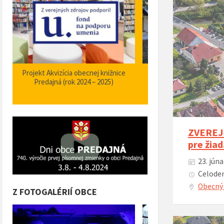
Zabezpečenie zvýšenia bezpečnosti a
Projekt Podpora opatrení
plynulosti premávky – I/66 Predajná
bezpečnosti dopravy a 
križovatka – nehodové miesto
orientačného informačné
obci Predajná (rok
ZVEREJN
pre žia
23. jún
Celoden
Obecný 
Z FOTOGALÉRIÍ OBCE