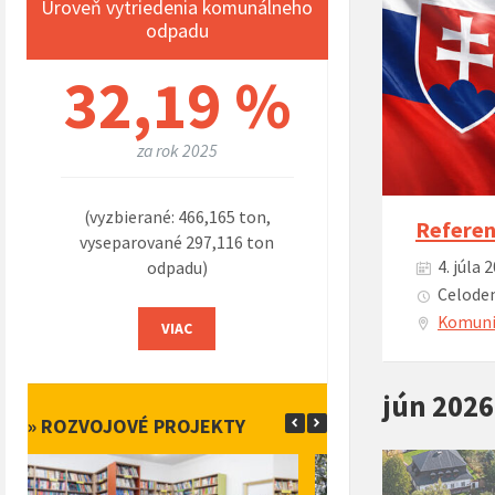
Úroveň vytriedenia komunálneho
odpadu
32,19 %
za rok 2025
(vyzbierané: 466,165 ton,
Referen
vyseparované 297,116 ton
4. júla 
odpadu)
Celoden
Komuni
VIAC
jún 2026
» ROZVOJOVÉ PROJEKTY