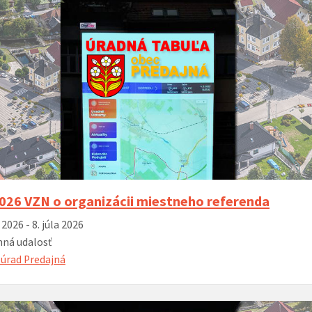
MDD 2
spojen
ý hlas organu
02. 12. 2025 – Posedenie seniorov pri
14. 11. 2025 –
otvor
kapustnici
Hrone
šport
oddyc
Príďte si
radosti 
zábavy n
026 VZN o organizácii miestneho referenda
ihrisko
 2026 - 8. júla 2026
ná udalosť
úrad Predajná