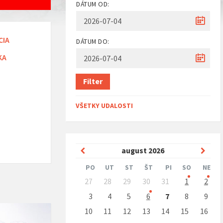
DÁTUM OD:
CIA
DÁTUM DO:
KA
Filter
VŠETKY UDALOSTI
Predchádzajúci
Nasle
august
2026
mesiac
mesi
PO
UT
ST
ŠT
PI
SO
NE
Preskočit
27
28
29
30
31
1
2
kalendárne
dni
3
4
5
6
7
8
9
10
11
12
13
14
15
16