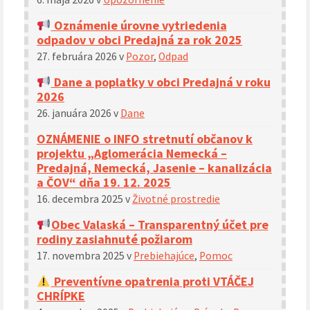
Oznámenie úrovne vytriedenia
odpadov v obci Predajná za rok 2025
27. februára 2026
v
Pozor
,
Odpad
Dane a poplatky v obci Predajná v roku
2026
26. januára 2026
v
Dane
OZNÁMENIE o INFO stretnutí občanov k
projektu „Aglomerácia Nemecká –
Predajná, Nemecká, Jasenie – kanalizácia
a ČOV“ dňa 19. 12. 2025
16. decembra 2025
v
Životné prostredie
Obec Valaská – Transparentný účet pre
rodiny zasiahnuté požiarom
17. novembra 2025
v
Prebiehajúce
,
Pomoc
Preventívne opatrenia proti VTÁČEJ
CHRÍPKE