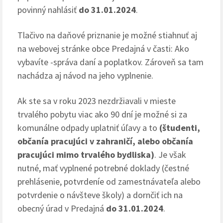
povinný nahlásiť
do 31.01.2024
.
Tlačivo na daňové priznanie je možné stiahnuť aj
na webovej stránke obce Predajná v časti: Ako
vybavíte -správa daní a poplatkov. Zároveň sa tam
nachádza aj návod na jeho vyplnenie.
Ak ste sa v roku 2023 nezdržiavali v mieste
trvalého pobytu viac ako 90 dní je možné si za
komunálne odpady uplatniť úľavy a to
(študenti,
občanía pracujúci v zahraničí, alebo občanía
pracujúci mimo trvalého bydliska)
. Je však
nutné, mať vyplnené potrebné doklady (čestné
prehlásenie, potvrdeníe od zamestnávateľa alebo
potvrdenie o návšteve školy) a dornčiť ich na
obecný úrad v Predajná
do 31.01.2024
.