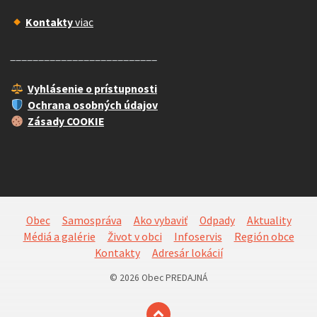
Kontakty
viac
__________________________
Vyhlásenie o prístupnosti
Ochrana osobných údajov
Zásady COOKIE
Obec
Samospráva
Ako vybaviť
Odpady
Aktuality
Médiá a galérie
Život v obci
Infoservis
Región obce
Kontakty
Adresár lokácií
© 2026 Obec PREDAJNÁ