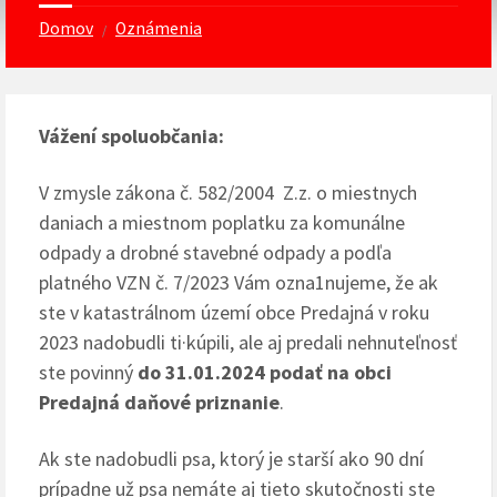
Domov
Oznámenia
/
Váže
ní
spo
lu
o
b
ča
n
ia:
V zmysle zákona č. 582/2004 Z.z. o miestnych
daniach a miestnom poplatku za komunálne
odpady a drobné stavebné odpady a podľa
platného VZN č. 7/2023 Vám ozna1nujeme, že ak
ste v katastrálnom území obce Predajná v roku
2023 nadobudli ti·kúpili, ale aj predali nehnuteľnosť
ste povinný
do 31.01.2024 podať na obci
Predajná daňové priznanie
.
Ak ste nadobudli psa, ktorý je starší ako 90 dní
prípadne už psa nemáte aj tieto skutočnosti ste