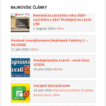
NAJNOVŠIE ČLÁNKY
Nominácia zastávka roka 2026 –
zastávka v obci Predajná na ceste
I/66
3. augusta 2026
v
Obec
Povinné zverejňovanie (doplnené: Faktúry 1. –
94./2026)
17. júla 2026
v
Obec
Predajnianske zvesti – nové čislo
3/2026
26. júna 2026
v
Médiá
Verejné obstarávanie
18. júna 2026
v
Správa pozemkov
,
Projekty
,
Rozvoj obce
,
Obec