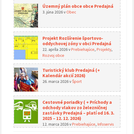
Územný plán obce obce Predajná
3. júna 2026
v
Obec
Projekt Rozšírenie športovo-
oddychovej zóny v obci Predajná
22. apríla 2026
v
Prebiehajúce
,
Projekty
,
Rozvoj obce
Turistický klub Predajná (+
Kalendár akcií 2026)
26. marca 2026
v
Šport
Cestovné poriadky ( + Príchody a
odchody vlakov zo železničnej
zastávky Predajná – platí od 16. 3.
2025 – 12. 12. 2026)
12. marca 2026
v
Prebiehajúce
,
Infoservis