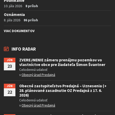
Podnikanie
10. júla 2026
8 príloh
Oznámenia
8. júla 2026
86 príloh
VIAC DOKUMENTOV
INFO RADAR
ZVEREJNENIE zámeru prenájmu pozemkov vo
JÚN
vlastníctve obce pre žiadateľa Šimon Švantner
23
Celodenná udalosť
v
Obecný úrad Predajná
Obecné zastupiteľstvo Predajná – Uznesenia (+
JÚN
28. plánované zasadnutie OZ Predajná z 17. 6.
22
2026)
Celodenná udalosť
v
Obecný úrad Predajná