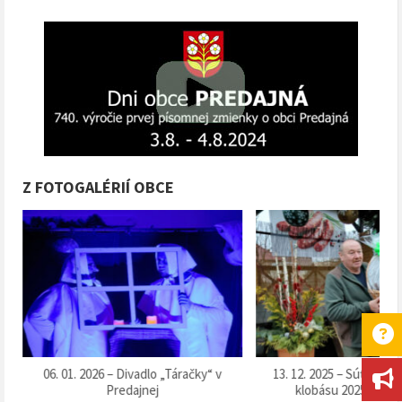
Z FOTOGALÉRIÍ OBCE
k
06. 01. 2026 – Divadlo „Táračky“ v
13. 12. 2025 – Súťaž o 
Predajnej
klobásu 2025“ v Pr