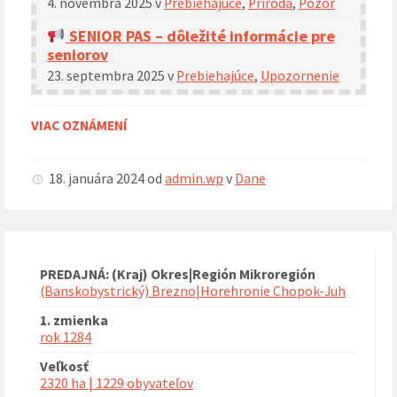
4. novembra 2025
v
Prebiehajúce
,
Príroda
,
Pozor
SENIOR PAS – dôležité informácie pre
seniorov
23. septembra 2025
v
Prebiehajúce
,
Upozornenie
VIAC OZNÁMENÍ
18. januára 2024
od
admin.wp
v
Dane
PREDAJNÁ: (Kraj) Okres|Región Mikroregión
(Banskobystrický) Brezno|Horehronie Chopok-Juh
1. zmienka
rok 1284
Veľkosť
2320 ha | 1229 obyvateľov