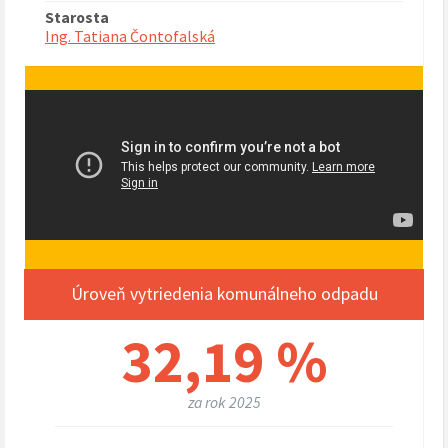
Starosta
Ing. Tatiana Čontofalská
Úroveň vytriedenia komunálneho odpadu
32,19 %
za rok 2025