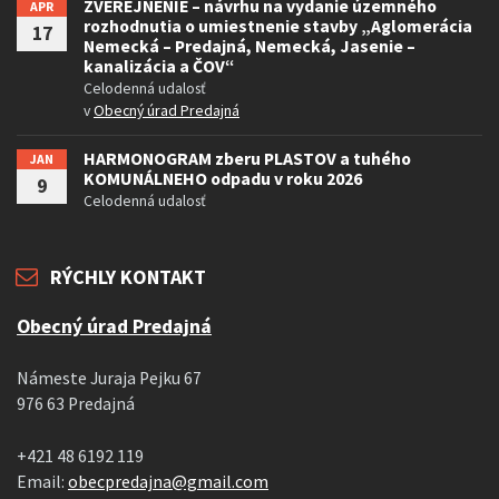
ZVEREJNENIE – návrhu na vydanie územného
APR
rozhodnutia o umiestnenie stavby „Aglomerácia
17
Nemecká – Predajná, Nemecká, Jasenie –
kanalizácia a ČOV“
Celodenná udalosť
v
Obecný úrad Predajná
HARMONOGRAM zberu PLASTOV a tuhého
JAN
KOMUNÁLNEHO odpadu v roku 2026
9
Celodenná udalosť
RÝCHLY KONTAKT
Obecný úrad Predajná
Námeste Juraja Pejku 67
976 63 Predajná
+421 48 6192 119
Email:
obecpredajna@gmail.com