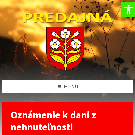
Op
Preskočiť
Preskočiť
Preskočiť
na
na
na
obsah
ľavý
pätičku
panel
MENU
Oznámenie k dani z
nehnuteľnosti