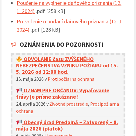
Poučenie na vyplnenie daňového priznania (12.
1. 2024)
.pdf [258 kB]
Potvrdenie o podaní daňového priznania (12. 1.
2024)
.pdf [128 kB]
OZNÁMENIA DO POZORNOSTI
ODVOLANIE času ZVÝŠENÉHO
NEBEZPEČENSTVA VZNIKU POŽIARU od 15.
5. 2026 od 12:00 hod.
15. mája 2026
v
Protipožiarna ochrana
OZNAM PRE OBČANOV: Vypaľovanie
trávy je prísne zakázane !
24. apríla 2026
v
Životné prostredie
,
Protipožiarna
ochrana
Obecný úrad Predajná – Zatvorený – 8.
mája 2026 (piatok)
6. mája 2026
v
Upozornenie