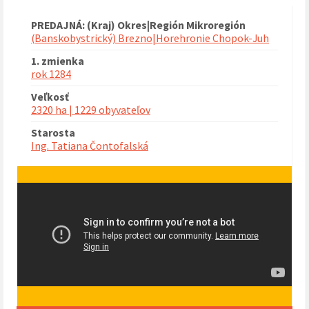
PREDAJNÁ: (Kraj) Okres|Región Mikroregión
(Banskobystrický) Brezno|Horehronie Chopok-Juh
1. zmienka
rok 1284
Veľkosť
2320 ha | 1229 obyvateľov
Starosta
Ing. Tatiana Čontofalská