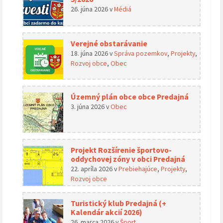
26. júna 2026
v
Médiá
Verejné obstarávanie
18. júna 2026
v
Správa pozemkov
,
Projekty
,
Rozvoj obce
,
Obec
Územný plán obce obce Predajná
3. júna 2026
v
Obec
Projekt Rozšírenie športovo-
oddychovej zóny v obci Predajná
22. apríla 2026
v
Prebiehajúce
,
Projekty
,
Rozvoj obce
Turistický klub Predajná (+
Kalendár akcií 2026)
26. marca 2026
v
Šport