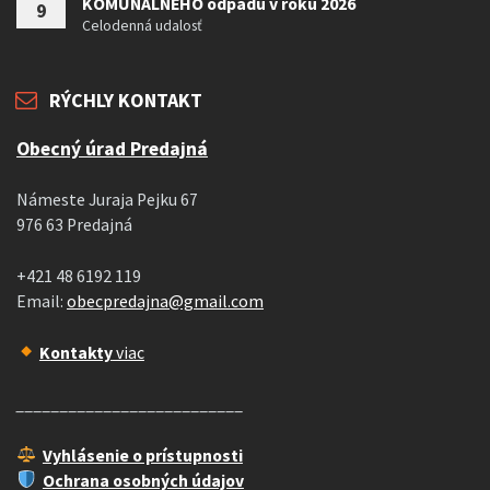
KOMUNÁLNEHO odpadu v roku 2026
9
Celodenná udalosť
RÝCHLY KONTAKT
Obecný úrad Predajná
Námeste Juraja Pejku 67
976 63 Predajná
+421 48 6192 119
Email:
obecpredajna@gmail.com
Kontakty
viac
__________________________
Vyhlásenie o prístupnosti
Ochrana osobných údajov