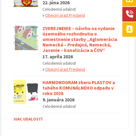
22. júna 2026
Celodenná udalosť
v
Obecný úrad Predajná
ZVEREJNENIE – návrhu na vydanie
územného rozhodnutia o
umiestnenie stavby „Aglomerácia
Nemecká – Predajná, Nemecká,
Jasenie – kanalizácia a ČOV“
17. apríla 2026
Celodenná udalosť
v
Obecný úrad Predajná
HARMONOGRAM zberu PLASTOV a
tuhého KOMUNÁLNEHO odpadu v
roku 2026
9. januára 2026
Celodenná udalosť
VIAC UDALOSTÍ