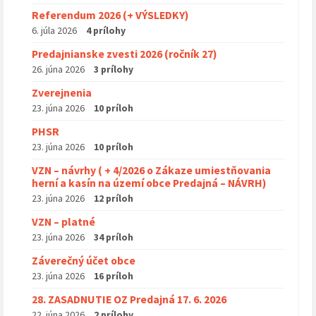
Referendum 2026 (+ VÝSLEDKY)
6. júla 2026
4 prílohy
Predajnianske zvesti 2026 (ročník 27)
26. júna 2026
3 prílohy
Zverejnenia
23. júna 2026
10 príloh
PHSR
23. júna 2026
10 príloh
VZN – návrhy ( + 4/2026 o Zákaze umiestňovania
herní a kasín na území obce Predajná – NÁVRH)
23. júna 2026
12 príloh
VZN – platné
23. júna 2026
34 príloh
Záverečný účet obce
23. júna 2026
16 príloh
28. ZASADNUTIE OZ Predajná 17. 6. 2026
22. júna 2026
2 prílohy