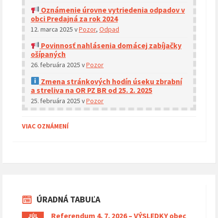
Oznámenie úrovne vytriedenia odpadov v
obci Predajná za rok 2024
12. marca 2025
v
Pozor
,
Odpad
Povinnosť nahlásenia domácej zabíjačky
ošípaných
26. februára 2025
v
Pozor
Zmena stránkových hodín úseku zbrabní
a streliva na OR PZ BR od 25. 2. 2025
25. februára 2025
v
Pozor
VIAC OZNÁMENÍ
ÚRADNÁ TABUĽA
Referendum 4. 7. 2026 – VÝSLEDKY obec
JÚL