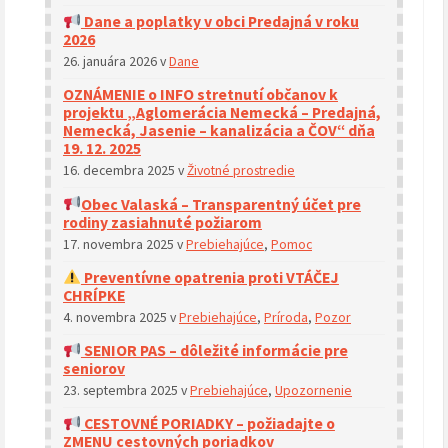
Dane a poplatky v obci Predajná v roku
2026
26. januára 2026
v
Dane
OZNÁMENIE o INFO stretnutí občanov k
projektu „Aglomerácia Nemecká – Predajná,
Nemecká, Jasenie – kanalizácia a ČOV“ dňa
19. 12. 2025
16. decembra 2025
v
Životné prostredie
Obec Valaská – Transparentný účet pre
rodiny zasiahnuté požiarom
17. novembra 2025
v
Prebiehajúce
,
Pomoc
Preventívne opatrenia proti VTÁČEJ
CHRÍPKE
4. novembra 2025
v
Prebiehajúce
,
Príroda
,
Pozor
SENIOR PAS – dôležité informácie pre
seniorov
23. septembra 2025
v
Prebiehajúce
,
Upozornenie
CESTOVNÉ PORIADKY – požiadajte o
ZMENU cestovných poriadkov