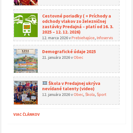
Cestovné poriadky ( + Príchody a
odchody vlakov zo železničnej
zastávky Predajná – platí od 16. 3.
2025 – 12. 12. 2026)
12. marca 2026
v
Prebiehajúce
,
Infoservis
Demografické údaje 2025
21. januára 2026
v
Obec
Škola v Predajnej ukrýva
nevídané talenty (video)
12. januára 2026
v
Obec
,
Škola
,
Šport
VIAC ČLÁNKOV