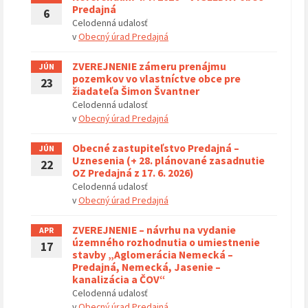
Predajná
6
Celodenná udalosť
v
Obecný úrad Predajná
ZVEREJNENIE zámeru prenájmu
JÚN
pozemkov vo vlastníctve obce pre
23
žiadateľa Šimon Švantner
Celodenná udalosť
v
Obecný úrad Predajná
Obecné zastupiteľstvo Predajná –
JÚN
Uznesenia (+ 28. plánované zasadnutie
22
OZ Predajná z 17. 6. 2026)
Celodenná udalosť
v
Obecný úrad Predajná
ZVEREJNENIE – návrhu na vydanie
APR
územného rozhodnutia o umiestnenie
17
stavby „Aglomerácia Nemecká –
Predajná, Nemecká, Jasenie –
kanalizácia a ČOV“
Celodenná udalosť
v
Obecný úrad Predajná