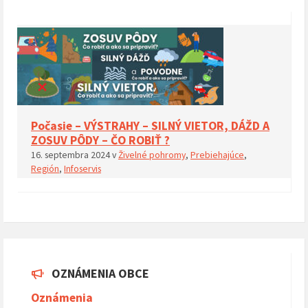
Počasie – VÝSTRAHY – SILNÝ VIETOR, DÁŽD A
ZOSUV PÔDY – ČO ROBIŤ ?
16. septembra 2024
v
Živelné pohromy
,
Prebiehajúce
,
Región
,
Infoservis
OZNÁMENIA OBCE
Oznámenia