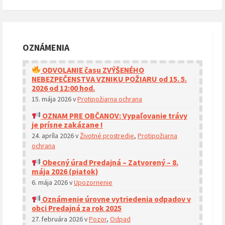
OZNÁMENIA
ODVOLANIE času ZVÝŠENÉHO
NEBEZPEČENSTVA VZNIKU POŽIARU od 15. 5.
2026 od 12:00 hod.
15. mája 2026
v
Protipožiarna ochrana
OZNAM PRE OBČANOV: Vypaľovanie trávy
je prísne zakázane !
24. apríla 2026
v
Životné prostredie
,
Protipožiarna
ochrana
Obecný úrad Predajná – Zatvorený – 8.
mája 2026 (piatok)
6. mája 2026
v
Upozornenie
Oznámenie úrovne vytriedenia odpadov v
obci Predajná za rok 2025
27. februára 2026
v
Pozor
,
Odpad