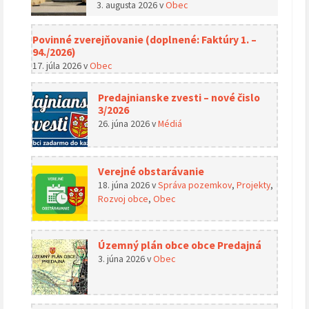
3. augusta 2026
v
Obec
Povinné zverejňovanie (doplnené: Faktúry 1. –
94./2026)
17. júla 2026
v
Obec
Predajnianske zvesti – nové čislo
3/2026
26. júna 2026
v
Médiá
Verejné obstarávanie
18. júna 2026
v
Správa pozemkov
,
Projekty
,
Rozvoj obce
,
Obec
Územný plán obce obce Predajná
3. júna 2026
v
Obec