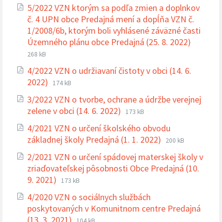
súboru:
súboru:
5/2022 VZN ktorým sa podľa zmien a doplnkov
pdf
č. 4 UPN obce Predajná mení a dopĺňa VZN č.
1/2008/6b, ktorým boli vyhlásené záväzné časti
Prípona
Veľkosť
Územného plánu obce Predajná (25. 8. 2022)
súboru:
súboru:
268 kB
pdf
4/2022 VZN o udržiavaní čistoty v obci (14. 6.
Prípona
Veľkosť
2022)
174 kB
súboru:
súboru:
3/2022 VZN o tvorbe, ochrane a údržbe verejnej
pdf
Prípona
Veľkosť
zelene v obci (14. 6. 2022)
173 kB
súboru:
súboru:
4/2021 VZN o určení školského obvodu
pdf
Prípona
Veľkosť
základnej školy Predajná (1. 1. 2022)
200 kB
súboru:
súboru:
2/2021 VZN o určení spádovej materskej školy v
pdf
zriaďovateľskej pôsobnosti Obce Predajná (10.
Prípona
Veľkosť
9. 2021)
173 kB
súboru:
súboru:
4/2020 VZN o sociálnych službách
pdf
poskytovaných v Komunitnom centre Predajná
Prípona
Veľkosť
(13. 3. 2021)
104 kB