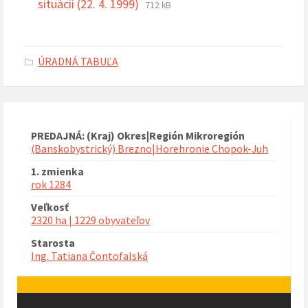
Prípona
Veľkosť
situácií (22. 4. 1999)
712 kB
súboru:
súboru:
pdf
ÚRADNÁ TABUĽA
PREDAJNÁ: (Kraj) Okres|Región Mikroregión
(Banskobystrický) Brezno|Horehronie Chopok-Juh
1. zmienka
rok 1284
Veľkosť
2320 ha | 1229 obyvateľov
Starosta
Ing. Tatiana Čontofalská