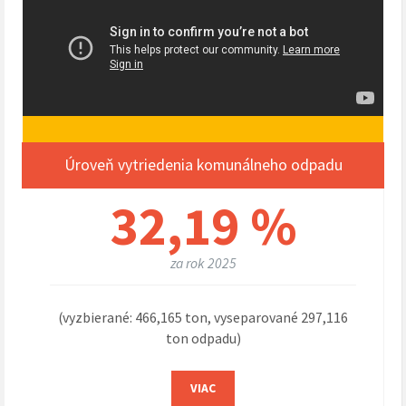
Úroveň vytriedenia komunálneho odpadu
32,19 %
za rok 2025
(vyzbierané: 466,165 ton, vyseparované 297,116
ton odpadu)
VIAC