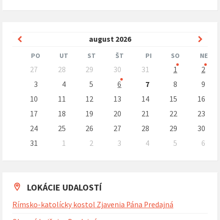
Predchádzajúci
Nasle
august
2026
mesiac
mesi
PO
UT
ST
ŠT
PI
SO
NE
Preskočit
27
28
29
30
31
1
2
kalendárne
dni
3
4
5
6
7
8
9
10
11
12
13
14
15
16
17
18
19
20
21
22
23
24
25
26
27
28
29
30
31
1
2
3
4
5
6
Naspäť
na
kalendárne
dni
LOKÁCIE UDALOSTÍ
Rímsko-katolícky kostol Zjavenia Pána Predajná