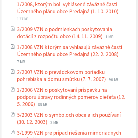
1/2008, ktorým boli vyhlásené záväzné časti
Prípona
Veľkosť
Územného plánu obce Predajná (1. 10. 2010)
súboru:
súboru:
127 kB
pdf
3/2009 VZN o podmienkach poskytovania
Prípona
Veľkosť
dotácií z rozpočtu obce (14. 11. 2009)
1 MB
súboru:
súboru:
1/2008 VZN ktorým sa vyhlasujú záväzné časti
pdf
Prípona
Veľkosť
Územného plánu obce Predajná (22. 2. 2008)
súboru:
súboru:
7 MB
pdf
2/2007 VZN o prevádzkovom poriadku
Prípona
Veľkosť
pohrebiska a domu smútku (7. 7. 2007)
96 kB
súboru:
súboru:
1/2006 VZN o poskytovaní príspevku na
pdf
podporu úpravy rodinných pomerov dieťaťa (12.
Prípona
Veľkosť
5. 2006)
89 kB
súboru:
súboru:
5/2003 VZN o symboloch obce a ich používaní
pdf
Prípona
Veľkosť
(30. 12. 2003)
2 MB
súboru:
súboru:
3/1999 VZN pre prípad riešenia mimoriadnych
pdf