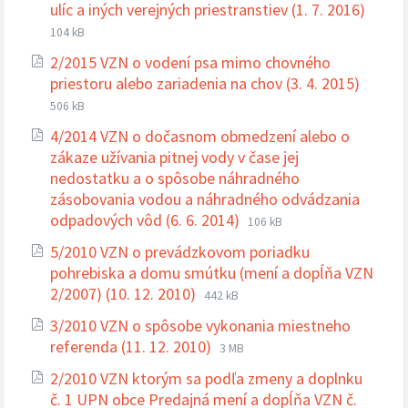
Prípo
Veľko
ulíc a iných verejných priestranstiev (1. 7. 2016)
súbor
súbor
104 kB
pdf
2/2015 VZN o vodení psa mimo chovného
Prípon
Veľkos
priestoru alebo zariadenia na chov (3. 4. 2015)
súboru
súboru
506 kB
pdf
4/2014 VZN o dočasnom obmedzení alebo o
zákaze užívania pitnej vody v čase jej
nedostatku a o spôsobe náhradného
zásobovania vodou a náhradného odvádzania
Prípona
Veľkosť
odpadových vôd (6. 6. 2014)
106 kB
súboru:
súboru:
5/2010 VZN o prevádzkovom poriadku
pdf
pohrebiska a domu smútku (mení a dopĺňa VZN
Prípona
Veľkosť
2/2007) (10. 12. 2010)
442 kB
súboru:
súboru:
3/2010 VZN o spôsobe vykonania miestneho
pdf
Prípona
Veľkosť
referenda (11. 12. 2010)
3 MB
súboru:
súboru:
2/2010 VZN ktorým sa podľa zmeny a doplnku
pdf
č. 1 UPN obce Predajná mení a dopĺňa VZN č.