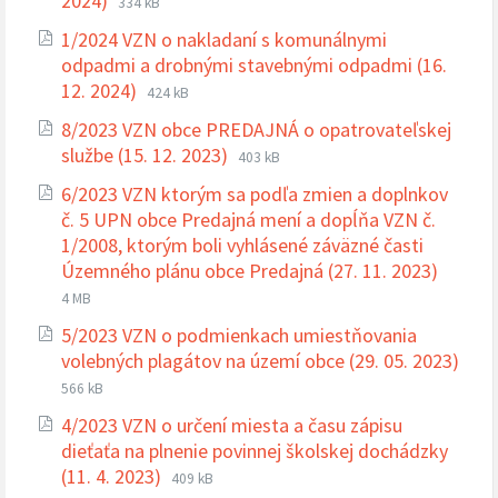
2024)
334 kB
súboru:
súboru:
1/2024 VZN o nakladaní s komunálnymi
pdf
odpadmi a drobnými stavebnými odpadmi (16.
Prípona
Veľkosť
12. 2024)
424 kB
súboru:
súboru:
8/2023 VZN obce PREDAJNÁ o opatrovateľskej
pdf
Prípona
Veľkosť
službe (15. 12. 2023)
403 kB
súboru:
súboru:
6/2023 VZN ktorým sa podľa zmien a doplnkov
pdf
č. 5 UPN obce Predajná mení a dopĺňa VZN č.
1/2008, ktorým boli vyhlásené záväzné časti
Prípon
Veľkos
Územného plánu obce Predajná (27. 11. 2023)
súboru
súboru
4 MB
pdf
5/2023 VZN o podmienkach umiestňovania
volebných plagátov na území obce (29. 05. 2023)
Prípona
Veľkosť
566 kB
súboru:
súboru:
4/2023 VZN o určení miesta a času zápisu
pdf
dieťaťa na plnenie povinnej školskej dochádzky
Prípona
Veľkosť
(11. 4. 2023)
409 kB