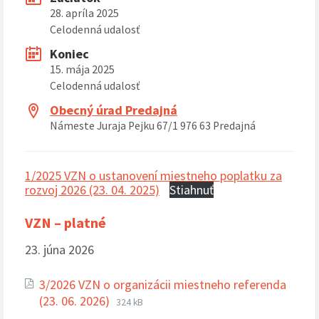
28. apríla 2025
Celodenná udalosť
Koniec
15. mája 2025
Celodenná udalosť
Obecný úrad Predajná
Námeste Juraja Pejku 67/1 976 63 Predajná
1/2025 VZN o ustanovení miestneho poplatku za
rozvoj 2026 (23. 04. 2025)
Stiahnuť
VZN – platné
23. júna 2026
3/2026 VZN o organizácii miestneho referenda
Prípona
Veľkosť
(23. 06. 2026)
324 kB
súboru:
súboru: