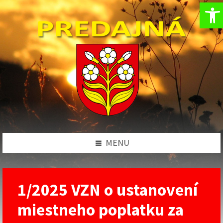
Op
Preskočiť
Preskočiť
Preskočiť
Preskočiť
na
na
na
na
obsah
ľavý
pravý
pätičku
panel
panel
MENU
1/2025 VZN o ustanovení
miestneho poplatku za