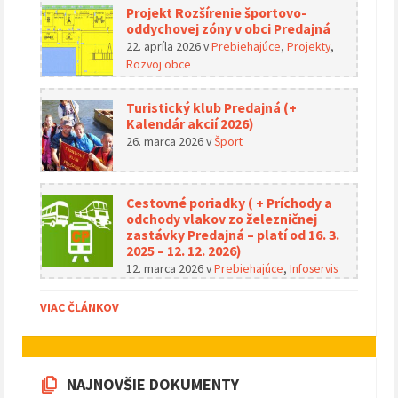
Projekt Rozšírenie športovo-
oddychovej zóny v obci Predajná
22. apríla 2026
v
Prebiehajúce
,
Projekty
,
Rozvoj obce
Turistický klub Predajná (+
Kalendár akcií 2026)
26. marca 2026
v
Šport
Cestovné poriadky ( + Príchody a
odchody vlakov zo železničnej
zastávky Predajná – platí od 16. 3.
2025 – 12. 12. 2026)
12. marca 2026
v
Prebiehajúce
,
Infoservis
VIAC ČLÁNKOV
NAJNOVŠIE DOKUMENTY