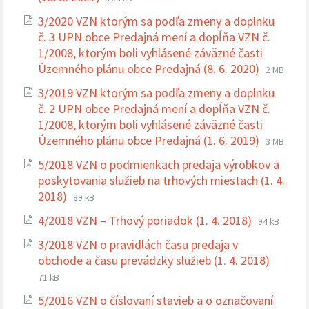
súboru:
súboru:
3/2020 VZN ktorým sa podľa zmeny a doplnku
pdf
č. 3 UPN obce Predajná mení a dopĺňa VZN č.
1/2008, ktorým boli vyhlásené záväzné časti
Prípona
Veľkosť
Územného plánu obce Predajná (8. 6. 2020)
2 MB
súboru:
súboru:
3/2019 VZN ktorým sa podľa zmeny a doplnku
pdf
č. 2 UPN obce Predajná mení a dopĺňa VZN č.
1/2008, ktorým boli vyhlásené záväzné časti
Prípona
Veľkosť
Územného plánu obce Predajná (1. 6. 2019)
3 MB
súboru:
súboru:
5/2018 VZN o podmienkach predaja výrobkov a
pdf
poskytovania služieb na trhových miestach (1. 4.
Prípona
Veľkosť
2018)
89 kB
súboru:
súboru:
Prípona
Veľkosť
4/2018 VZN – Trhový poriadok (1. 4. 2018)
94 kB
pdf
súboru:
súboru:
3/2018 VZN o pravidlách času predaja v
pdf
Prípon
Veľkos
obchode a času prevádzky služieb (1. 4. 2018)
súboru
súboru
71 kB
pdf
5/2016 VZN o číslovaní stavieb a o označovaní