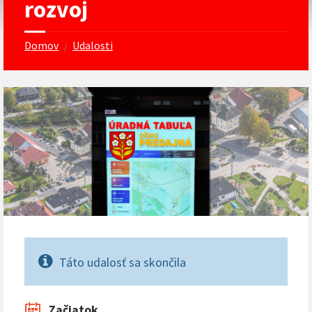
rozvoj
Domov
Udalosti
/
Táto udalosť sa skončila
Začiatok