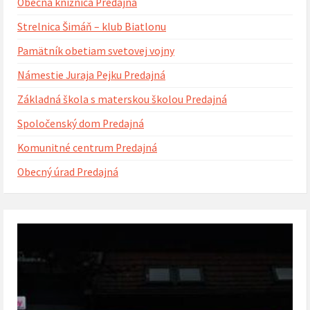
Obecná knižnica Predajná
Strelnica Šimáň – klub Biatlonu
Pamätník obetiam svetovej vojny
Námestie Juraja Pejku Predajná
Základná škola s materskou školou Predajná
Spoločenský dom Predajná
Komunitné centrum Predajná
Obecný úrad Predajná