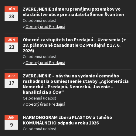
ZVEREJNENIE zámeru prenájmu pozemkov vo
JÚN
vlastníctve obce pre žiadateľa Šimon Švantner
23
Celodenná udalosť
v
Obecný úrad Predajná
Obecné zastupiteľstvo Predajná – Uznesenia (+
JÚN
28. plánované zasadnutie OZ Predajná z 17. 6.
22
2026)
Celodenná udalosť
v
Obecný úrad Predajná
ZVEREJNENIE – návrhu na vydanie územného
APR
rozhodnutia o umiestnenie stavby „Aglomerácia
17
Nemecká – Predajná, Nemecká, Jasenie –
kanalizácia a ČOV“
Celodenná udalosť
v
Obecný úrad Predajná
HARMONOGRAM zberu PLASTOV a tuhého
JAN
KOMUNÁLNEHO odpadu v roku 2026
9
Celodenná udalosť