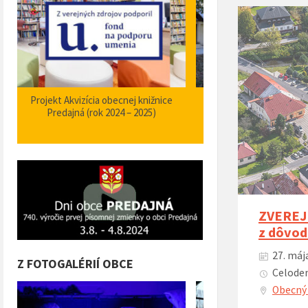
Zabezpečenie zvýšenia bezpečnosti a
Projekt Podpora opatrení
plynulosti premávky – I/66 Predajná
bezpečnosti dopravy a 
križovatka – nehodové miesto
orientačného informačné
obci Predajná (rok
ZVEREJN
z dôvod
27. máj
Z FOTOGALÉRIÍ OBCE
Celoden
Obecný 