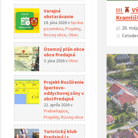
!!!
VÝ
Verejné
Kramlišt
obstarávanie
18. júna 2026
v
Správa
26. máj
pozemkov
,
Projekty
,
Rozvoj obce
,
Obec
Celoden
Územný plán obce
obce Predajná
3. júna 2026
v
Obec
Projekt Rozšírenie
športovo-
oddychovej zóny v
obci Predajná
22. apríla 2026
v
Prebiehajúce
,
Projekty
,
Rozvoj obce
Turistický klub
Predajná (+