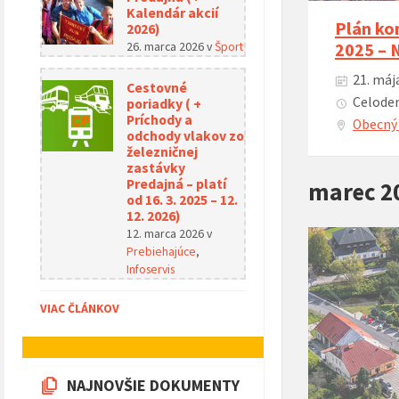
Kalendár akcií
Plán kon
2026)
26. marca 2026
v
Šport
2025 –
21. mája
Cestovné
Celoden
poriadky ( +
Príchody a
Obecný 
odchody vlakov zo
železničnej
zastávky
Predajná – platí
marec 2
od 16. 3. 2025 – 12.
12. 2026)
12. marca 2026
v
Prebiehajúce
,
Infoservis
VIAC ČLÁNKOV
NAJNOVŠIE DOKUMENTY