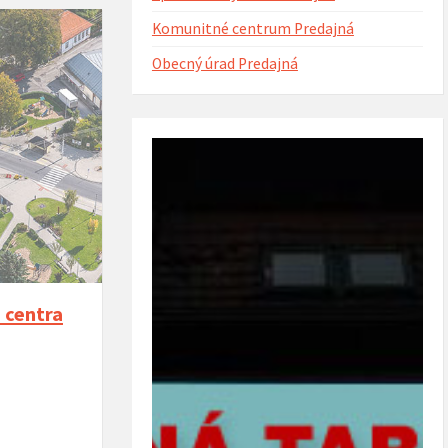
Komunitné centrum Predajná
Obecný úrad Predajná
ntorína s urnovým hájom
Projekt Riešenie migračných výziev v
(rok 2023)
obci Predajná (rok 2022 – 2023)
 centra