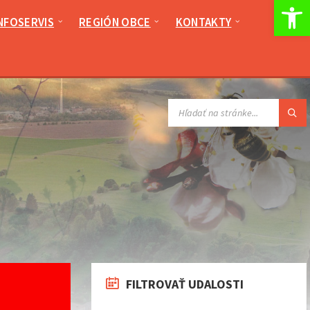
Op
NFOSERVIS
REGIÓN OBCE
KONTAKTY
VYHĽADÁVANIE:
FILTROVAŤ UDALOSTI