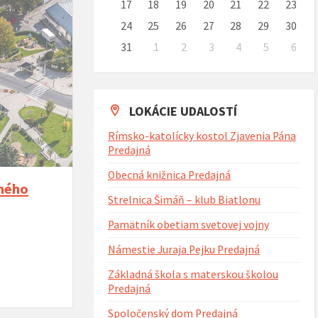
17
18
19
20
21
22
23
24
25
26
27
28
29
30
31
1
2
3
4
5
6
Naspäť
na
kalendárne
dni
LOKÁCIE UDALOSTÍ
Rímsko-katolícky kostol Zjavenia Pána
Predajná
Obecná knižnica Predajná
ného
Strelnica Šimáň – klub Biatlonu
Pamätník obetiam svetovej vojny
Námestie Juraja Pejku Predajná
Základná škola s materskou školou
Predajná
Spoločenský dom Predajná