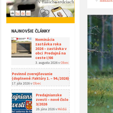
NAJNOVŠIE ČLÁNKY
Nominácia
zastávka roka
2026 – zastávka v
obci Predajná na
ceste I/66
3. augusta 2026
v
Obec
Povinné zverejňovanie
(doplnené: Faktúry 1. – 94./2026)
17. júla 2026
v
Obec
Predajnianske
zvesti – nové čislo
3/2026
26. júna 2026
v
Médiá