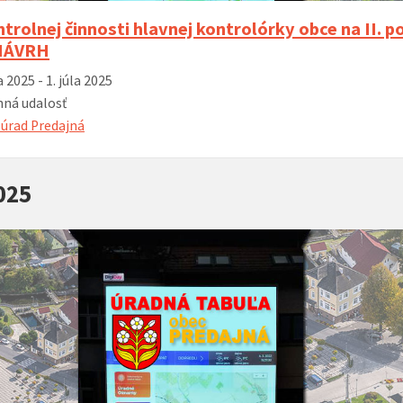
trolnej činnosti hlavnej kontrolórky obce na II. p
 NÁVRH
 2025 - 1. júla 2025
ná udalosť
úrad Predajná
025