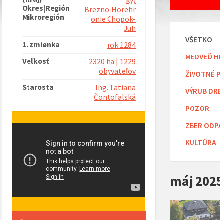
ký)
Okres|Región
Brezno|Horehr
Mikroregión
onie Chopok-
Juh
VŠETKO
1. zmienka
rok 1284
MEDVEĎ H
Veľkosť
2320 ha | 1229
obyvateľov
ŽIVOTNÉ 
Starosta
Ing. Tatiana
VÝRUB DR
Čontofalská
POZOR
ZBER ODP
KULTÚRA
máj 202