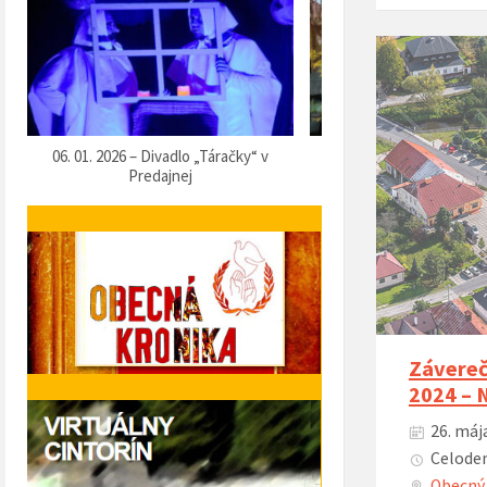
07. 12. 2025 – Vítanie Mikuláša
05. 12. 2025 – Predvianočn
Závereč
2024 –
26. máj
Celoden
Obecný 