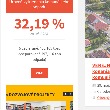
Úroveň vytriedenia komunálneho
odpadu
32,19 %
za rok 2025
(vyzbierané: 466,165 ton,
vyseparované 297,116 ton
odpadu)
VEREJNÁ
konania
VIAC
komunik
29. máj
Celoden
» ROZVOJOVÉ PROJEKTY
Obecný 