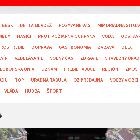
BBSK
DETI A MLÁDEŽ
POZÝVAME VÁS
MIMORIADNA SITUÁ
NEDÝ
HASIČI
PROTIPOŽIARNA OCHRANA
VODA
ODSTÁV
PROSTREDIE
DOPRAVA
GASTRONÓMIA
ZÁBAVA
OBEC
EVÍN
VZDELÁVANIE
VOLNÝ ČAS
ZDRAVIE
STAVEBNÝ ÚRAD
EURÓPSKA ÚNIA
OZNAM
PREBIEHAJÚCE
REGIÓN
ZMOS
ADU
TOP
ÚRADNÁ TABUĽA
OZ PREDAJNÁ
VOĽBY V OBCI
VLÁDA
HUDBA
ŠPORT
5