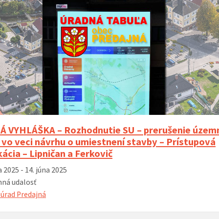
 VYHLÁŠKA – Rozhodnutie SU – prerušenie územ
 vo veci návrhu o umiestnení stavby – Prístupová
ácia – Lipničan a Ferkovič
a 2025 - 14. júna 2025
ná udalosť
úrad Predajná