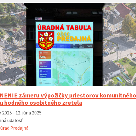
 k zvyšovaniu
Nové autobusové zastávky I/66 (rok
Rozširenie ci
vybudovanie
2023)
ho systému v
 2023)
ENIE zámeru výpožičky priestorov komunitného
u hodného osobitného zreteľa
a 2025 - 12. júna 2025
ná udalosť
úrad Predajná