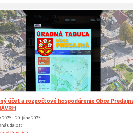
MDD 2
spojen
ý hlas organu
02. 12. 2025 – Posedenie seniorov pri
14. 11. 2025 –
otvor
kapustnici
Hrone
šport
oddyc
Príďte si
radosti 
zábavy n
ihrisko
ný účet a rozpočtové hospodárenie Obce Predajná
 NÁVRH
a 2025 - 20. júna 2025
ná udalosť
úrad Predajná