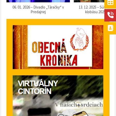
k
06. 01. 2026 – Divadlo „Táračky“ v
13. 12. 2025 – Súťaž o 
Predajnej
klobásu 2025“ v Pr