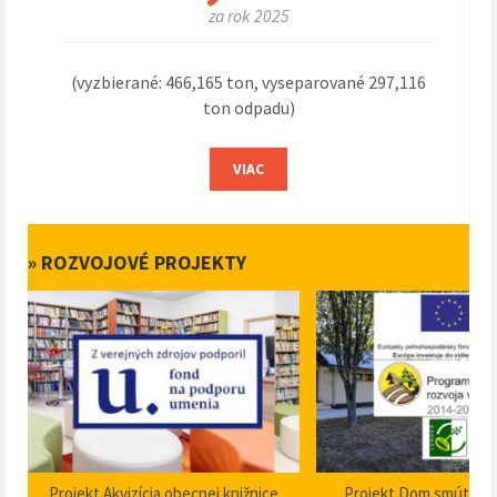
za rok 2025
(vyzbierané: 466,165 ton, vyseparované 297,116
ton odpadu)
VIAC
» ROZVOJOVÉ PROJEKTY
Projekt Akvizícia obecnej knižnice
Projekt Dom smútku P