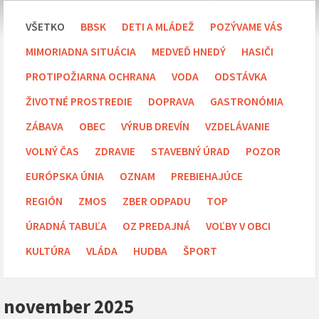
VŠETKO
BBSK
DETI A MLÁDEŽ
POZÝVAME VÁS
MIMORIADNA SITUÁCIA
MEDVEĎ HNEDÝ
HASIČI
PROTIPOŽIARNA OCHRANA
VODA
ODSTÁVKA
ŽIVOTNÉ PROSTREDIE
DOPRAVA
GASTRONÓMIA
ZÁBAVA
OBEC
VÝRUB DREVÍN
VZDELÁVANIE
VOLNÝ ČAS
ZDRAVIE
STAVEBNÝ ÚRAD
POZOR
EURÓPSKA ÚNIA
OZNAM
PREBIEHAJÚCE
REGIÓN
ZMOS
ZBER ODPADU
TOP
ÚRADNÁ TABUĽA
OZ PREDAJNÁ
VOĽBY V OBCI
KULTÚRA
VLÁDA
HUDBA
ŠPORT
november 2025