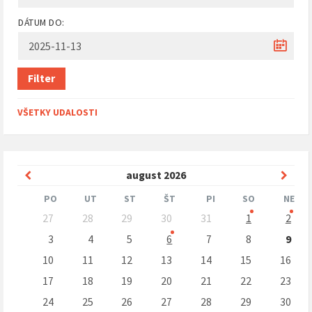
DÁTUM DO:
Filter
VŠETKY UDALOSTI
Predchádzajúci
Nasle
august
2026
mesiac
mesi
PO
UT
ST
ŠT
PI
SO
NE
Preskočit
27
28
29
30
31
1
2
kalendárne
dni
3
4
5
6
7
8
9
10
11
12
13
14
15
16
17
18
19
20
21
22
23
24
25
26
27
28
29
30