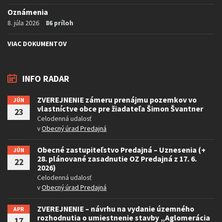
Oznámenia
8. júla 2026
86 príloh
VIAC DOKUMENTOV
INFO RADAR
ZVEREJNENIE zámeru prenájmu pozemkov vo
JÚN
vlastníctve obce pre žiadateľa Šimon Švantner
23
Celodenná udalosť
v
Obecný úrad Predajná
Obecné zastupiteľstvo Predajná – Uznesenia (+
JÚN
28. plánované zasadnutie OZ Predajná z 17. 6.
22
2026)
Celodenná udalosť
v
Obecný úrad Predajná
ZVEREJNENIE – návrhu na vydanie územného
APR
rozhodnutia o umiestnenie stavby „Aglomerácia
17