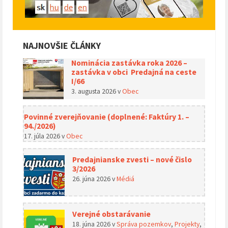
NAJNOVŠIE ČLÁNKY
Nominácia zastávka roka 2026 –
zastávka v obci Predajná na ceste
I/66
3. augusta 2026
v
Obec
Povinné zverejňovanie (doplnené: Faktúry 1. –
94./2026)
17. júla 2026
v
Obec
Predajnianske zvesti – nové čislo
3/2026
26. júna 2026
v
Médiá
Verejné obstarávanie
18. júna 2026
v
Správa pozemkov
,
Projekty
,