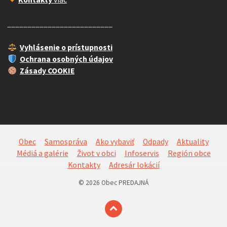
__________________________
Vyhlásenie o prístupnosti
Ochrana osobných údajov
Zásady COOKIE
Obec
Samospráva
Ako vybaviť
Odpady
Aktuality
Médiá a galérie
Život v obci
Infoservis
Región obce
Kontakty
Adresár lokácií
© 2026 Obec PREDAJNÁ