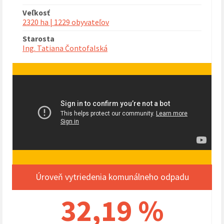
Veľkosť
2320 ha | 1229 obyvateľov
Starosta
Ing. Tatiana Čontofalská
Úroveň vytriedenia komunálneho odpadu
32,19 %