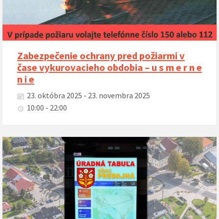
Zabezpečenie ochrany pred požiarmi v
čase vykurovacieho obdobia – u s m e r n e
n i e
23. októbra 2025 - 23. novembra 2025
10:00 - 22:00