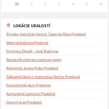
31
1
2
3
4
5
6
Naspäť
na
kalendárne
dni
LOKÁCIE UDALOSTÍ
Rímsko-katolícky kostol Zjavenia Pána Predajná
Obecná knižnica Predajná
Strelnica Šimáň – klub Biatlonu
Pamätník obetiam svetovej vojny
Námestie Juraja Pejku Predajná
Základná škola s materskou školou Predajná
Spoločenský dom Predajná
Komunitné centrum Predajná
Obecný úrad Predajná