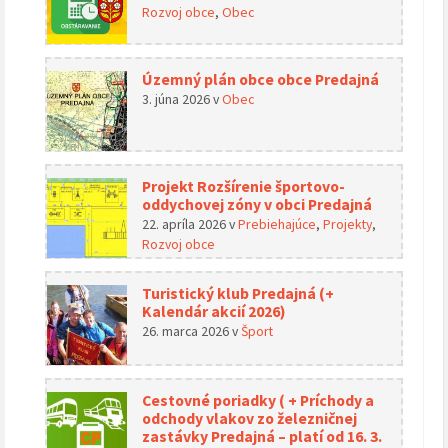
Rozvoj obce
,
Obec
Územný plán obce obce Predajná
3. júna 2026
v
Obec
Projekt Rozšírenie športovo-
oddychovej zóny v obci Predajná
22. apríla 2026
v
Prebiehajúce
,
Projekty
,
Rozvoj obce
Turistický klub Predajná (+
Kalendár akcií 2026)
26. marca 2026
v
Šport
Cestovné poriadky ( + Príchody a
odchody vlakov zo železničnej
zastávky Predajná – platí od 16. 3.