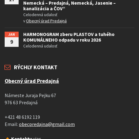
Nemecká – Predajná, Nemecká, Jasenie –
kanalizácia a ČOV“
Celodenná udalosť
v
Obecný úrad Predajná
HARMONOGRAM zberu PLASTOV a tuhého
JAN
KOMUNÁLNEHO odpadu v roku 2026
9
Celodenná udalosť
RÝCHLY KONTAKT
Obecný úrad Predajná
Námeste Juraja Pejku 67
976 63 Predajná
+421 48 6192 119
Email:
obecpredajna@gmail.com
Kontakty
viac