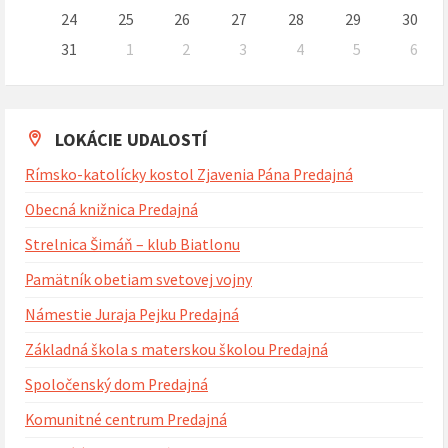
24
25
26
27
28
29
30
31
1
2
3
4
5
6
Naspäť
na
kalendárne
dni
LOKÁCIE UDALOSTÍ
Rímsko-katolícky kostol Zjavenia Pána Predajná
Obecná knižnica Predajná
Strelnica Šimáň – klub Biatlonu
Pamätník obetiam svetovej vojny
Námestie Juraja Pejku Predajná
Základná škola s materskou školou Predajná
Spoločenský dom Predajná
Komunitné centrum Predajná