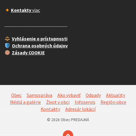
Kontakty
viac
__________________________
Vyhlásenie o prístupnosti
Ochrana osobných údajov
Zásady COOKIE
Obec
Samospráva
Ako vybaviť
Odpady
Aktuality
Médiá a galérie
Život v obci
Infoservis
Región obce
Kontakty
Adresár lokácií
© 2026 Obec PREDAJNÁ