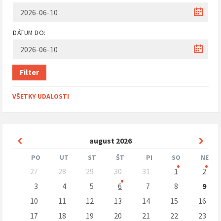
DÁTUM DO:
Filter
VŠETKY UDALOSTI
Predchádzajúci
Nasle
august
2026
mesiac
mesi
PO
UT
ST
ŠT
PI
SO
NE
Preskočit
27
28
29
30
31
1
2
kalendárne
dni
3
4
5
6
7
8
9
10
11
12
13
14
15
16
17
18
19
20
21
22
23