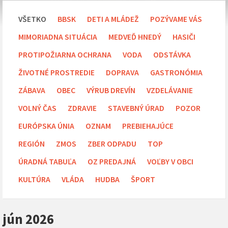
VŠETKO
BBSK
DETI A MLÁDEŽ
POZÝVAME VÁS
MIMORIADNA SITUÁCIA
MEDVEĎ HNEDÝ
HASIČI
PROTIPOŽIARNA OCHRANA
VODA
ODSTÁVKA
ŽIVOTNÉ PROSTREDIE
DOPRAVA
GASTRONÓMIA
ZÁBAVA
OBEC
VÝRUB DREVÍN
VZDELÁVANIE
VOLNÝ ČAS
ZDRAVIE
STAVEBNÝ ÚRAD
POZOR
EURÓPSKA ÚNIA
OZNAM
PREBIEHAJÚCE
REGIÓN
ZMOS
ZBER ODPADU
TOP
ÚRADNÁ TABUĽA
OZ PREDAJNÁ
VOĽBY V OBCI
KULTÚRA
VLÁDA
HUDBA
ŠPORT
jún 2026