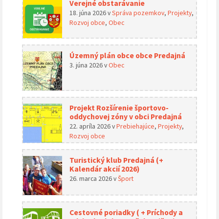
Verejné obstarávanie
18. júna 2026
v
Správa pozemkov
,
Projekty
,
Rozvoj obce
,
Obec
Územný plán obce obce Predajná
3. júna 2026
v
Obec
Projekt Rozšírenie športovo-
oddychovej zóny v obci Predajná
22. apríla 2026
v
Prebiehajúce
,
Projekty
,
Rozvoj obce
Turistický klub Predajná (+
Kalendár akcií 2026)
26. marca 2026
v
Šport
Cestovné poriadky ( + Príchody a