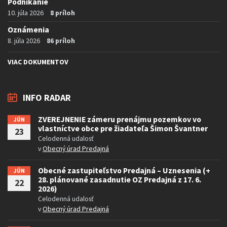
Podnikanie
10. júla 2026
8 príloh
Oznámenia
8. júla 2026
86 príloh
VIAC DOKUMENTOV
INFO RADAR
ZVEREJNENIE zámeru prenájmu pozemkov vo
JÚN
vlastníctve obce pre žiadateľa Šimon Švantner
23
Celodenná udalosť
v
Obecný úrad Predajná
Obecné zastupiteľstvo Predajná – Uznesenia (+
JÚN
28. plánované zasadnutie OZ Predajná z 17. 6.
22
2026)
Celodenná udalosť
v
Obecný úrad Predajná