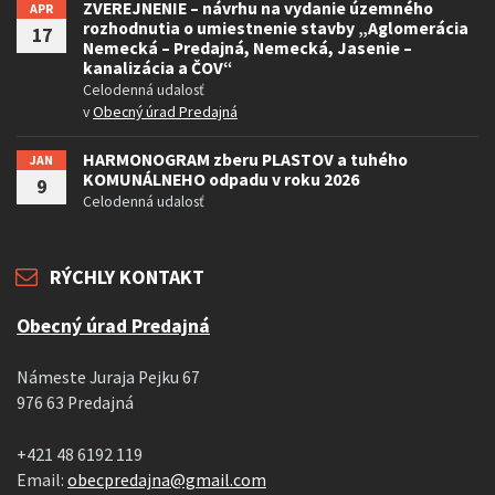
ZVEREJNENIE – návrhu na vydanie územného
APR
rozhodnutia o umiestnenie stavby „Aglomerácia
17
Nemecká – Predajná, Nemecká, Jasenie –
kanalizácia a ČOV“
Celodenná udalosť
v
Obecný úrad Predajná
HARMONOGRAM zberu PLASTOV a tuhého
JAN
KOMUNÁLNEHO odpadu v roku 2026
9
Celodenná udalosť
RÝCHLY KONTAKT
Obecný úrad Predajná
Námeste Juraja Pejku 67
976 63 Predajná
+421 48 6192 119
Email:
obecpredajna@gmail.com