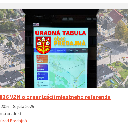
MDD 2
spojen
ý hlas organu
02. 12. 2025 – Posedenie seniorov pri
14. 11. 2025 –
otvor
kapustnici
Hrone
šport
oddyc
Príďte si
radosti 
zábavy n
ihrisko
026 VZN o organizácii miestneho referenda
 2026 - 8. júla 2026
ná udalosť
úrad Predajná