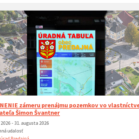
ENIE zámeru prenájmu pozemkov vo vlastníctv
dateľa Šimon Švantner
a 2026 - 31. augusta 2026
ná udalosť
úrad Predajná