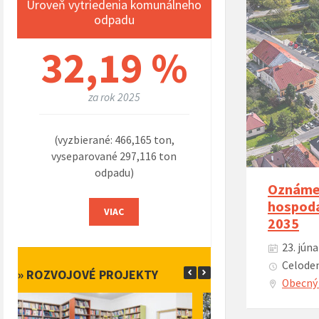
Úroveň vytriedenia komunálneho
odpadu
32,19 %
za rok 2025
(vyzbierané: 466,165 ton,
vyseparované 297,116 ton
odpadu)
Oznámen
hospodá
VIAC
2035
23. júna
Celoden
» ROZVOJOVÉ PROJEKTY
Obecný 