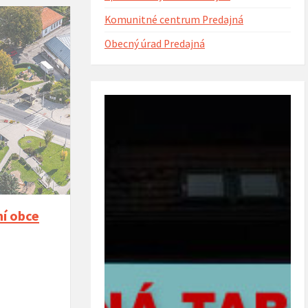
Komunitné centrum Predajná
Obecný úrad Predajná
ntorína s urnovým hájom
Projekt Riešenie migračných výziev v
(rok 2023)
obci Predajná (rok 2022 – 2023)
mí obce