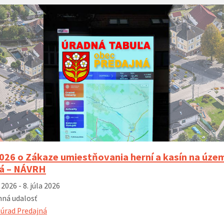
 k zvyšovaniu
Nové autobusové zastávky I/66 (rok
Rozširenie ci
vybudovanie
2023)
ho systému v
 2023)
026 o Zákaze umiestňovania herní a kasín na úze
á – NÁVRH
 2026 - 8. júla 2026
ná udalosť
úrad Predajná