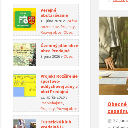
Verejné
obstarávanie
18. júna 2026
v
Správa
pozemkov
,
Projekty
,
Rozvoj obce
,
Obec
Územný plán obce
obce Predajná
3. júna 2026
v
Obec
Projekt Rozšírenie
športovo-
oddychovej zóny v
obci Predajná
22. apríla 2026
v
Obecné 
Prebiehajúce
,
Projekty
,
Rozvoj obce
zasadnu
22. jún
Turistický klub
Predajná (+
Celoden