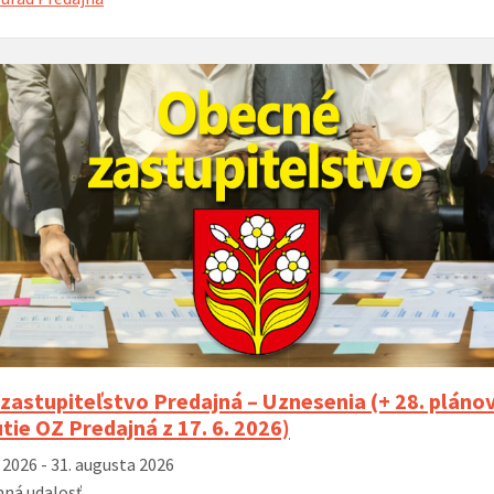
zastupiteľstvo Predajná – Uznesenia (+ 28. pláno
tie OZ Predajná z 17. 6. 2026)
a 2026 - 31. augusta 2026
ná udalosť