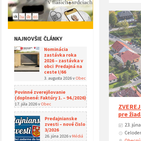
NAJNOVŠIE ČLÁNKY
Nominácia
zastávka roka
2026 – zastávka v
obci Predajná na
ceste I/66
3. augusta 2026
v
Obec
Povinné zverejňovanie
(doplnené: Faktúry 1. – 94./2026)
17. júla 2026
v
Obec
ZVEREJN
pre žia
Predajnianske
zvesti – nové čislo
23. jún
3/2026
Celoden
26. júna 2026
v
Médiá
Obecný 