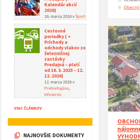
Kalendár akcií
Obecný 
2026)
26. marca 2026
v
Šport
Cestovné
poriadky ( +
Príchody a
odchody vlakov zo
železničnej
zastávky
Predajná – platí
od 16. 3. 2025 – 12.
12. 2026)
12. marca 2026
v
Prebiehajúce
,
Infoservis
VIAC ČLÁNKOV
OBCHODN
nájomne
NAJNOVŠIE DOKUMENTY
VYHOD