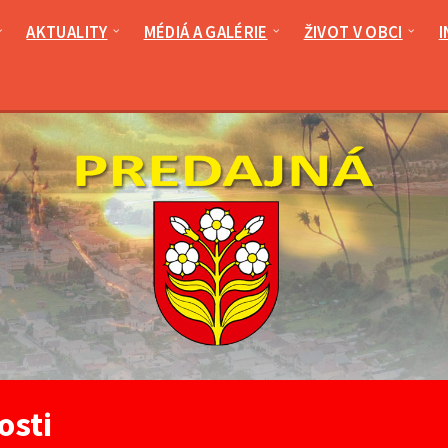
AKTUALITY
MÉDIÁ A GALÉRIE
ŽIVOT V OBCI
I
osti