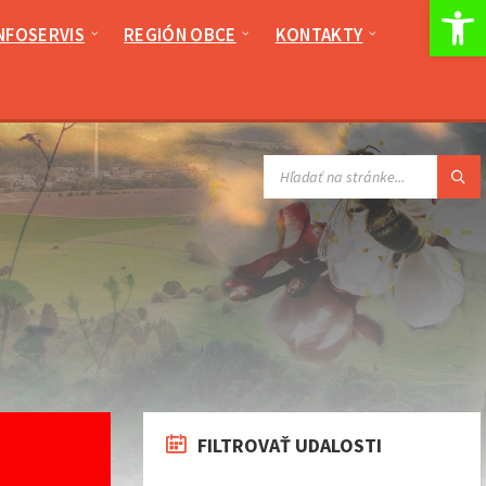
Op
NFOSERVIS
REGIÓN OBCE
KONTAKTY
VYHĽADÁVANIE:
FILTROVAŤ UDALOSTI