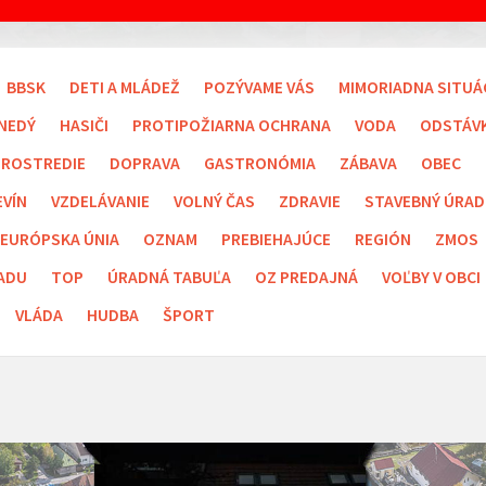
BBSK
DETI A MLÁDEŽ
POZÝVAME VÁS
MIMORIADNA SITUÁ
NEDÝ
HASIČI
PROTIPOŽIARNA OCHRANA
VODA
ODSTÁV
PROSTREDIE
DOPRAVA
GASTRONÓMIA
ZÁBAVA
OBEC
EVÍN
VZDELÁVANIE
VOLNÝ ČAS
ZDRAVIE
STAVEBNÝ ÚRAD
EURÓPSKA ÚNIA
OZNAM
PREBIEHAJÚCE
REGIÓN
ZMOS
ADU
TOP
ÚRADNÁ TABUĽA
OZ PREDAJNÁ
VOĽBY V OBCI
VLÁDA
HUDBA
ŠPORT