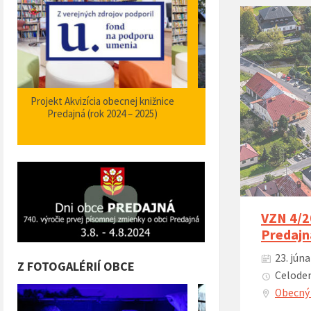
Zabezpečenie zvýšenia bezpečnosti a
Projekt Podpora opatrení
plynulosti premávky – I/66 Predajná
bezpečnosti dopravy a 
križovatka – nehodové miesto
orientačného informačné
obci Predajná (rok
VZN 4/2
Predajn
23. júna
Z FOTOGALÉRIÍ OBCE
Celoden
Obecný 