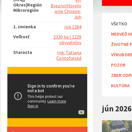
ký)
Okres|Región
Brezno|Horehr
Mikroregión
onie Chopok-
Juh
VŠETKO
1. zmienka
rok 1284
MEDVEĎ H
Veľkosť
2320 ha | 1229
obyvateľov
ŽIVOTNÉ 
Starosta
Ing. Tatiana
VÝRUB DR
Čontofalská
POZOR
ZBER ODP
KULTÚRA
jún 2026