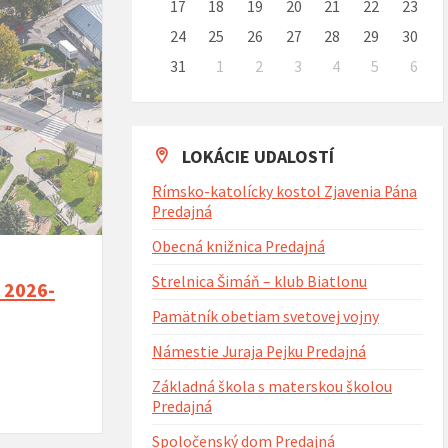
17
18
19
20
21
22
23
24
25
26
27
28
29
30
31
1
2
3
4
5
6
Naspäť
na
kalendárne
dni
LOKÁCIE UDALOSTÍ
Rímsko-katolícky kostol Zjavenia Pána
Predajná
Obecná knižnica Predajná
Strelnica Šimáň – klub Biatlonu
 2026-
Pamätník obetiam svetovej vojny
Námestie Juraja Pejku Predajná
Základná škola s materskou školou
Predajná
Spoločenský dom Predajná