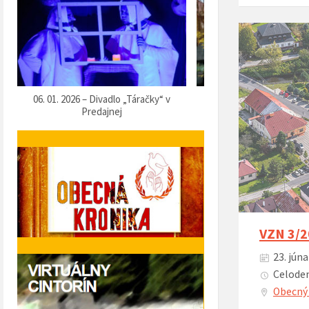
07. 12. 2025 – Vítanie Mikuláša
05. 12. 2025 – Predvianočn
VZN 3/2
23. júna
Celoden
Obecný 