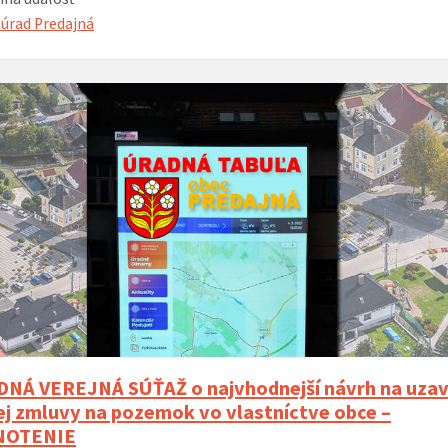
úrad Predajná
Á VEREJNÁ SÚŤAŽ o najvhodnejší návrh na uzav
j zmluvy na pozemok vo vlastníctve obce –
NOTENIE