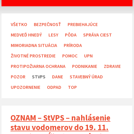
VŠETKO
BEZPEČNOSŤ
PREBIEHAJÚCE
MEDVEĎ HNEDÝ
LESY
PÔDA
SPRÁVA CIEST
MIMORIADNA SITUÁCIA
PRÍRODA
ŽIVOTNÉ PROSTREDIE
POMOC
UPN
PROTIPOŽIARNA OCHRANA
PODNIKANIE
ZDRAVIE
POZOR
STVPS
DANE
STAVEBNÝ ÚRAD
UPOZORNENIE
ODPAD
TOP
OZNAM – StVPS – nahlásenie
stavu vodomerov do 19. 11.