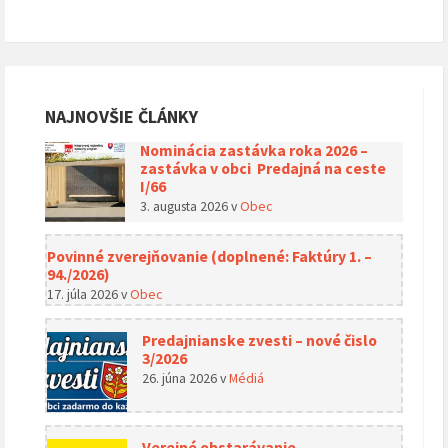
NAJNOVŠIE ČLÁNKY
Nominácia zastávka roka 2026 –
zastávka v obci Predajná na ceste
I/66
3. augusta 2026
v
Obec
Povinné zverejňovanie (doplnené: Faktúry 1. –
94./2026)
17. júla 2026
v
Obec
Predajnianske zvesti – nové čislo
3/2026
26. júna 2026
v
Médiá
Verejné obstarávanie