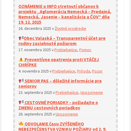
OZNÁMENIE o INFO stretnutí občanov k
projektu „Aglomerácia Nemecká – Predajná,
Nemecká, Jasenie – kanalizácia a ČOV“ dňa
19. 12. 2025
16. decembra 2025
v
Životné prostredie
Obec Valaská – Transparentný účet pre
rodiny zasiahnuté požiarom
17. novembra 2025
v
Prebiehajúce
,
Pomoc
Preventívne opatrenia proti VTÁČEJ
CHRÍPKE
4. novembra 2025
v
Prebiehajúce
,
Príroda
,
Pozor
SENIOR PAS – dôležité informácie pre
seniorov
23. septembra 2025
v
Prebiehajúce
,
Upozornenie
CESTOVNÉ PORIADKY – požiadajte o
ZMENU cestovných poriadkov
26. septembra 2025
v
Upozornenie
ODVOLANIE času ZVÝŠENÉHO
NEBEZPEČENSTVA VZNIKU POŽIARU od 2. 9.