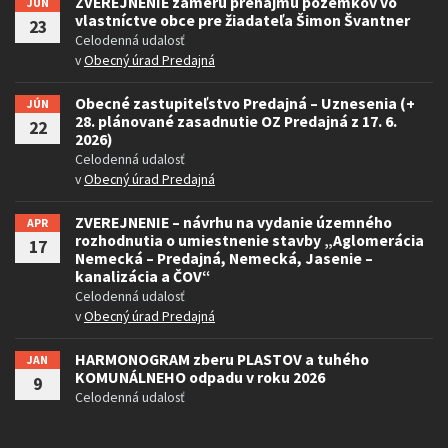
ZVEREJNENIE zámeru prenájmu pozemkov vo
JÚN
vlastníctve obce pre žiadateľa Šimon Švantner
23
Celodenná udalosť
v
Obecný úrad Predajná
Obecné zastupiteľstvo Predajná – Uznesenia (+
JÚN
28. plánované zasadnutie OZ Predajná z 17. 6.
22
2026)
Celodenná udalosť
v
Obecný úrad Predajná
ZVEREJNENIE – návrhu na vydanie územného
APR
rozhodnutia o umiestnenie stavby „Aglomerácia
17
Nemecká – Predajná, Nemecká, Jasenie –
kanalizácia a ČOV“
Celodenná udalosť
v
Obecný úrad Predajná
HARMONOGRAM zberu PLASTOV a tuhého
JAN
KOMUNÁLNEHO odpadu v roku 2026
9
Celodenná udalosť