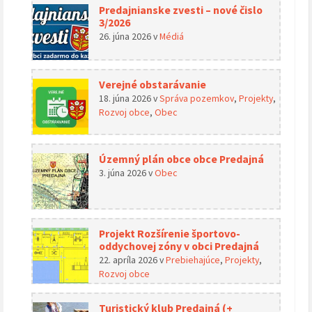
Predajnianske zvesti – nové čislo
3/2026
26. júna 2026
v
Médiá
Verejné obstarávanie
18. júna 2026
v
Správa pozemkov
,
Projekty
,
Rozvoj obce
,
Obec
Územný plán obce obce Predajná
3. júna 2026
v
Obec
Projekt Rozšírenie športovo-
oddychovej zóny v obci Predajná
22. apríla 2026
v
Prebiehajúce
,
Projekty
,
Rozvoj obce
Turistický klub Predajná (+