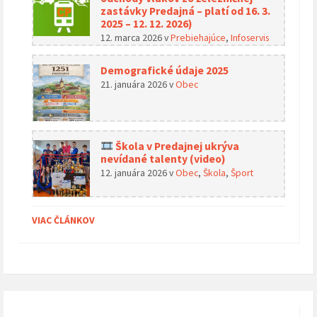
zastávky Predajná – platí od 16. 3.
2025 – 12. 12. 2026)
12. marca 2026
v
Prebiehajúce
,
Infoservis
Demografické údaje 2025
21. januára 2026
v
Obec
Škola v Predajnej ukrýva
nevídané talenty (video)
12. januára 2026
v
Obec
,
Škola
,
Šport
VIAC ČLÁNKOV