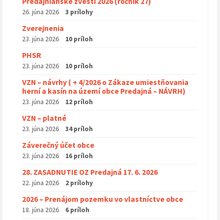
Predajnianske zvesti 2026 (ročník 27)
26. júna 2026
3 prílohy
Zverejnenia
23. júna 2026
10 príloh
PHSR
23. júna 2026
10 príloh
VZN – návrhy ( + 4/2026 o Zákaze umiestňovania
herní a kasín na území obce Predajná – NÁVRH)
23. júna 2026
12 príloh
VZN – platné
23. júna 2026
34 príloh
Záverečný účet obce
23. júna 2026
16 príloh
28. ZASADNUTIE OZ Predajná 17. 6. 2026
22. júna 2026
2 prílohy
2026 – Prenájom pozemku vo vlastníctve obce
18. júna 2026
6 príloh