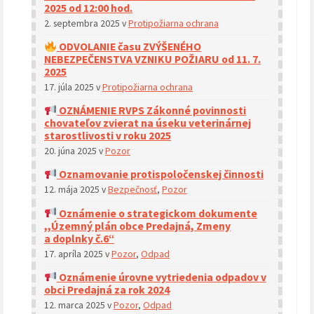
2025 od 12:00 hod.
2. septembra 2025
v
Protipožiarna ochrana
ODVOLANIE času ZVÝŠENÉHO
NEBEZPEČENSTVA VZNIKU POŽIARU od 11. 7.
2025
17. júla 2025
v
Protipožiarna ochrana
OZNÁMENIE RVPS Zákonné povinnosti
chovateľov zvierat na úseku veterinárnej
starostlivosti v roku 2025
20. júna 2025
v
Pozor
Oznamovanie protispoločenskej činnosti
12. mája 2025
v
Bezpečnosť
,
Pozor
Oznámenie o strategickom dokumente
,,Územný plán obce Predajná, Zmeny
a doplnky č.6“
17. apríla 2025
v
Pozor
,
Odpad
Oznámenie úrovne vytriedenia odpadov v
obci Predajná za rok 2024
12. marca 2025
v
Pozor
,
Odpad