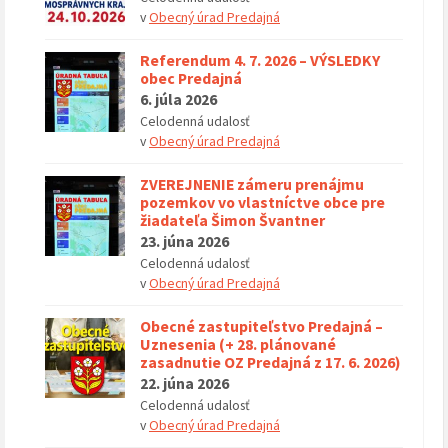
v
Obecný úrad Predajná
Referendum 4. 7. 2026 – VÝSLEDKY
obec Predajná
6. júla 2026
Celodenná udalosť
v
Obecný úrad Predajná
ZVEREJNENIE zámeru prenájmu
pozemkov vo vlastníctve obce pre
žiadateľa Šimon Švantner
23. júna 2026
Celodenná udalosť
v
Obecný úrad Predajná
Obecné zastupiteľstvo Predajná –
Uznesenia (+ 28. plánované
zasadnutie OZ Predajná z 17. 6. 2026)
22. júna 2026
Celodenná udalosť
v
Obecný úrad Predajná