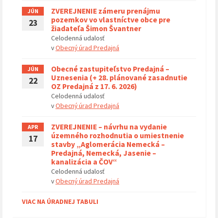
ZVEREJNENIE zámeru prenájmu
JÚN
pozemkov vo vlastníctve obce pre
23
žiadateľa Šimon Švantner
Celodenná udalosť
v
Obecný úrad Predajná
Obecné zastupiteľstvo Predajná –
JÚN
Uznesenia (+ 28. plánované zasadnutie
22
OZ Predajná z 17. 6. 2026)
Celodenná udalosť
v
Obecný úrad Predajná
ZVEREJNENIE – návrhu na vydanie
APR
územného rozhodnutia o umiestnenie
17
stavby „Aglomerácia Nemecká –
Predajná, Nemecká, Jasenie –
kanalizácia a ČOV“
Celodenná udalosť
v
Obecný úrad Predajná
VIAC NA ÚRADNEJ TABULI