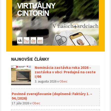
NAJNOVŠIE ČLÁNKY
Nominácia zastávka roka 2026 –
zastávka v obci Predajná na ceste
I/66
3. augusta 2026
v
Obec
Povinné zverejňovanie (doplnené: Faktúry 1. –
94./2026)
17. júla 2026
v
Obec