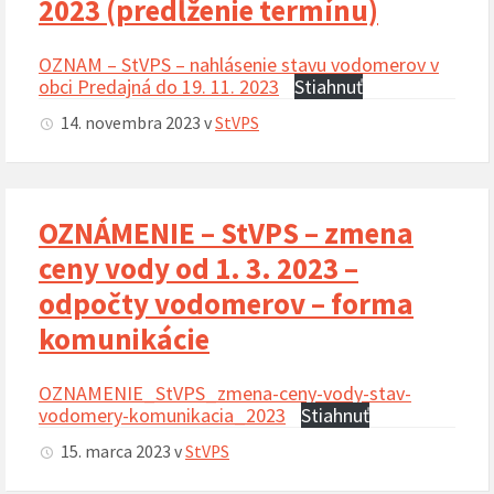
2023 (predĺženie termínu)
OZNAM – StVPS – nahlásenie stavu vodomerov v
obci Predajná do 19. 11. 2023
Stiahnuť
14. novembra 2023
v
StVPS
OZNÁMENIE – StVPS – zmena
ceny vody od 1. 3. 2023 –
odpočty vodomerov – forma
komunikácie
OZNAMENIE_StVPS_zmena-ceny-vody-stav-
vodomery-komunikacia_2023
Stiahnuť
15. marca 2023
v
StVPS