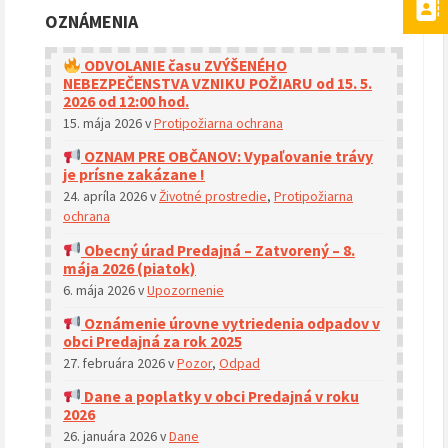
OZNÁMENIA
ODVOLANIE času ZVÝŠENÉHO
NEBEZPEČENSTVA VZNIKU POŽIARU od 15. 5.
2026 od 12:00 hod.
15. mája 2026
v
Protipožiarna ochrana
OZNAM PRE OBČANOV: Vypaľovanie trávy
je prísne zakázane !
24. apríla 2026
v
Životné prostredie
,
Protipožiarna
ochrana
Obecný úrad Predajná – Zatvorený – 8.
mája 2026 (piatok)
6. mája 2026
v
Upozornenie
Oznámenie úrovne vytriedenia odpadov v
obci Predajná za rok 2025
27. februára 2026
v
Pozor
,
Odpad
Dane a poplatky v obci Predajná v roku
2026
26. januára 2026
v
Dane