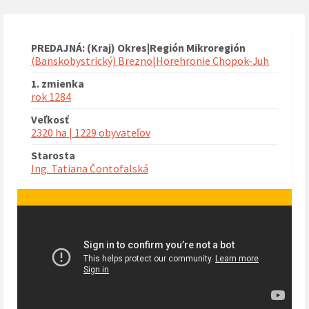
PREDAJNÁ: (Kraj) Okres|Región Mikroregión
(Banskobystrický) Brezno|Horehronie Chopok-Juh
1. zmienka
rok 1284
Veľkosť
2320 ha | 1229 obyvateľov
Starosta
Ing. Tatiana Čontofalská