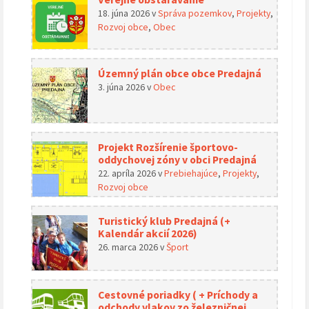
18. júna 2026
v
Správa pozemkov
,
Projekty
,
Rozvoj obce
,
Obec
Územný plán obce obce Predajná
3. júna 2026
v
Obec
Projekt Rozšírenie športovo-
oddychovej zóny v obci Predajná
22. apríla 2026
v
Prebiehajúce
,
Projekty
,
Rozvoj obce
Turistický klub Predajná (+
Kalendár akcií 2026)
26. marca 2026
v
Šport
Cestovné poriadky ( + Príchody a
odchody vlakov zo železničnej