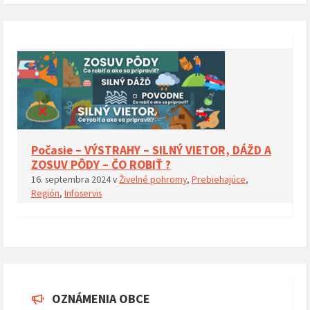
Počasie – VÝSTRAHY – SILNÝ VIETOR, DÁŽD A
ZOSUV PÔDY – ČO ROBIŤ ?
16. septembra 2024
v
Živelné pohromy
,
Prebiehajúce
,
Región
,
Infoservis
OZNÁMENIA OBCE